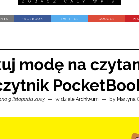
ZOBACZ CAŁY WPIS
ENTS
FACEBOOK
TWITTER
GOOGLE
PI
uj modę na czytani
czytnik PocketBoo
no 9 listopada 2023
w dziale
Archiwum
by
Martyna 