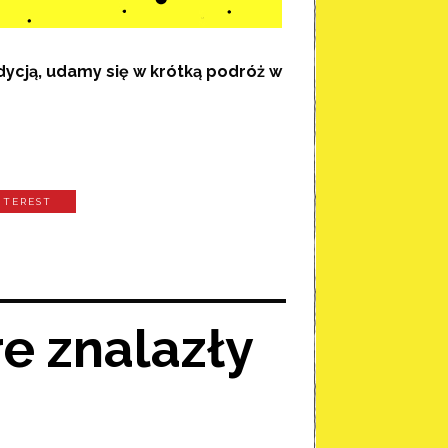
edycją, udamy się w krótką podróż w
NTEREST
re znalazły