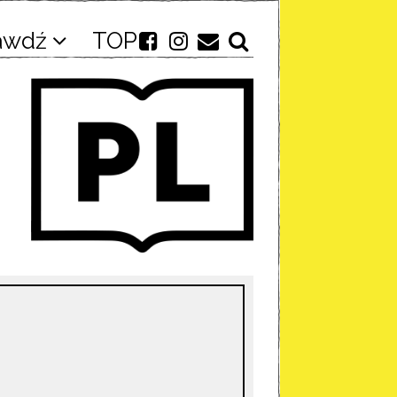
awdź
TOP