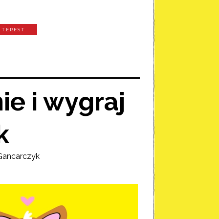
NTEREST
e i wygraj
k
Gancarczyk