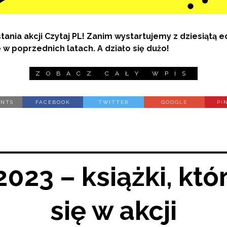
tania akcji Czytaj PL! Zanim wystartujemy z dziesiątą 
 w poprzednich latach. A działo się dużo!
ZOBACZ CAŁY WPIS
ENTS
FACEBOOK
TWITTER
GOOGLE
PI
2023 – książki, któ
się w akcji