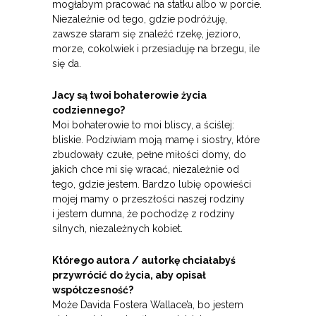
mogłabym pracować na statku albo w porcie.
Niezależnie od tego, gdzie podróżuję,
zawsze staram się znaleźć rzekę, jezioro,
morze, cokolwiek i przesiaduję na brzegu, ile
się da.
Jacy są twoi bohaterowie życia
codziennego?
Moi bohaterowie to moi bliscy, a ściślej:
bliskie. Podziwiam moją mamę i siostry, które
zbudowały czułe, pełne miłości domy, do
jakich chce mi się wracać, niezależnie od
tego, gdzie jestem. Bardzo lubię opowieści
mojej mamy o przeszłości naszej rodziny
i jestem dumna, że pochodzę z rodziny
silnych, niezależnych kobiet.
Którego autora / autorkę chciałabyś
przywrócić do życia, aby opisał
współczesność?
Może Davida Fostera Wallace’a, bo jestem