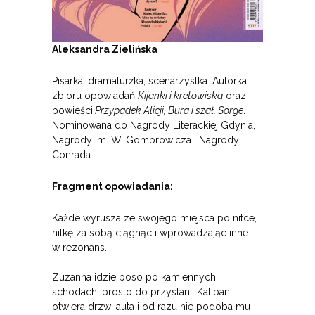
Aleksandra Zielińska
Pisarka, dramaturżka, scenarzystka. Autorka
zbioru opowiadań
Kijanki i kretowiska
oraz
powieści
Przypadek Alicji, Bura i szał, Sorge
.
Nominowana do Nagrody Literackiej Gdynia,
Nagrody im. W. Gombrowicza i Nagrody
Conrada
Fragment opowiadania:
Każde wyrusza ze swojego miejsca po nitce,
nitkę za sobą ciągnąc i wprowadzając inne
w rezonans.
Zuzanna idzie boso po kamiennych
schodach, prosto do przystani. Kaliban
otwiera drzwi auta i od razu nie podoba mu