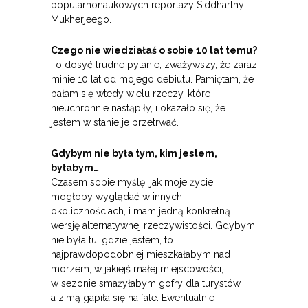
popularnonaukowych reportaży Siddharthy
Mukherjeego.
Czego nie wiedziałaś o sobie 10 lat temu?
To dosyć trudne pytanie, zważywszy, że zaraz
minie 10 lat od mojego debiutu. Pamiętam, że
bałam się wtedy wielu rzeczy, które
nieuchronnie nastąpiły, i okazało się, że
jestem w stanie je przetrwać.
Gdybym nie była tym, kim jestem,
byłabym…
Czasem sobie myślę, jak moje życie
mogłoby wyglądać w innych
okolicznościach, i mam jedną konkretną
wersję alternatywnej rzeczywistości. Gdybym
nie była tu, gdzie jestem, to
najprawdopodobniej mieszkałabym nad
morzem, w jakiejś małej miejscowości,
w sezonie smażyłabym gofry dla turystów,
a zimą gapiła się na fale. Ewentualnie