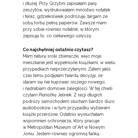
i dłużej. Przy Grzybni zapisałam parę
zeszytów, wydrukowałam mnóstwo notatek
i teraz, gdziekolwiek podróżuję, targam ze
sobą torbę pełną papierów. Zawsze mam
przy sobie również notatnik, w którym
zapisuję to, co ciekawego usłyszę.
Co najchętniej ostatnio czytasz?
Mam naturę sroki zbieraczki, więc moje
mieszkanie jest wypełnione książkami, w wielu
przypadkach nieprzeczytanymi. Zatem jakiś
czas temu podjęłam twardą decyzję, że
staram się nie kupować niczego nowego,
i nadrabiam domowe zaległości. W tej chwili
czytam
Pianistkę
Jelinek. Z racji długich
podróży samochodem słucham bardzo dużo
audiobooków i w tym przypadku wybieram
książki przeróżne. Ostatnio wysłuchałam
wspomnień ochroniarza, który pracuje
w Metropolitan Museum of Art w Nowym
Jorku. Jestem również ogromną fanką