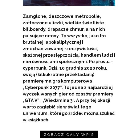
Zamglone, deszczowe metropolie,
zatłoczone uliczki, wielkie świetliste
billboardy, drapacze chmur, a na nich
pulsujące neony. To wszystko, jako tło
brutalnej, apokaliptycznej i
zmechanizowanej rzeczywistości,
skażonej przestępczością, handlem ludzi i
nierównościami społecznymi. Po prostu –
cyperpunk. Dziś, 10 grudnia 2020 roku,
swoją (kilkukrotnie przekładaną)
premierę ma gra komputerowa
„Cyberpunk 2077”. To jedna z najbardziej
wyczekiwanych gier od czasów premiery
„GTA V” i „Wiedźmina 3”. A przy tej okazji
warto zagłębić się w świat tego
uniwersum, którego źródeł można szukać
w książkach.
ZOBACZ CAŁY WPIS