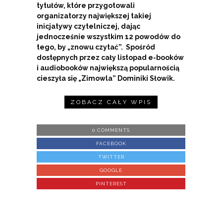
tytułów, które przygotowali
organizatorzy największej takiej
inicjatywy czytelniczej, dając
jednocześnie wszystkim 12 powodów do
tego, by „znowu czytać”. Spośród
dostępnych przez cały listopad e-booków
i audiobooków największą popularnością
cieszyła się „Zimowla” Dominiki Słowik.
ZOBACZ CAŁY WPIS
0 COMMENTS
FACEBOOK
TWITTER
GOOGLE
PINTEREST