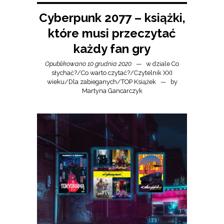
Cyberpunk 2077 – książki,
które musi przeczytać
każdy fan gry
Opublikowano 10 grudnia 2020
w dziale
Co
słychać?
/
Co warto czytać?
/
Czytelnik XXI
wieku
/
Dla zabieganych
/
TOP Książek
by
Martyna Gancarczyk