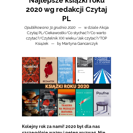
Najlepsze książki roku
2020 wg redakcji Czytaj
PL
Opublikowano 31 grudnia 2020
w dziale
Akcja
Czytaj PL
/
Ciekawostki
/
Co słychać?
/
Co warto
czytać?
/
Czytelnik XXI wieku
/
Jak czytać?
/
TOP
Książek
by
Martyna Gancarczyk
Kolejny rok za nami! 2020 był dla nas
szczególnie ważny i pełen wyzwań. Nie