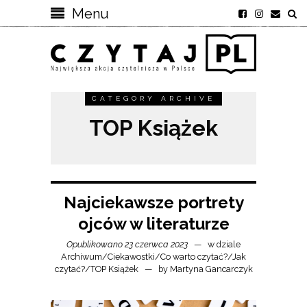
Menu
CATEGORY ARCHIVE
TOP Książek
Najciekawsze portrety
ojców w literaturze
Opublikowano 23 czerwca 2023
w dziale
Archiwum
/
Ciekawostki
/
Co warto czytać?
/
Jak
czytać?
/
TOP Książek
by
Martyna Gancarczyk