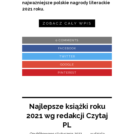
najważniejsze polskie nagrody literackie
2021 roku.
ZOBACZ CAŁY WPIS
0 COMMENTS
FACEBOOK
TWITTER
GOOGLE
PINTEREST
Najlepsze książki roku
2021 wg redakcji Czytaj
PL
Opublikowano 17 stycznia 2022
w dziale