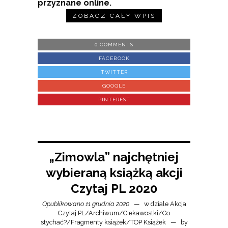
przyznane online.
ZOBACZ CAŁY WPIS
0 COMMENTS
FACEBOOK
TWITTER
GOOGLE
PINTEREST
„Zimowla” najchętniej
wybieraną książką akcji
Czytaj PL 2020
Opublikowano 11 grudnia 2020
w dziale
Akcja
Czytaj PL
/
Archiwum
/
Ciekawostki
/
Co
słychać?
/
Fragmenty książek
/
TOP Książek
by