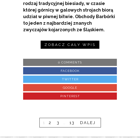
rodzaj tradycyjnej biesiady, w czasie
której górnicy w galowych strojach biorą
udział w piwnej bitwie. Obchody Barbórki
to jeden z najbardziej znanych
zwyczajów kojarzonych ze Śląskiem.
ZOBACZ CAŁY WPIS
0 COMMENTS
FACEBOOK
TWITTER
GOOGLE
PINTEREST
1
2
3
…
13
DALEJ