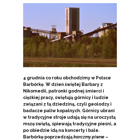
4 grudnia co roku obchodzimy w Polsce
Barbórkę. W dzień świętej Barbary z
Nikomedii, patronki godnej śmierci i
ciężkiej pracy, świętują górnicy i ludzie
związani z tą dziedziną, czyli geolodzy i
badacze paliw kopalnych. Górnicy ubrani
w tradycyjne stroje udają się na uroczystą
mszę świętą, śpiewają tradycyjne pieśni, a
po obiedzie idą na koncerty i bale.
Barbórkę poprzedzają
karczmy piwne
–