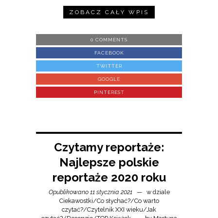
ZOBACZ CAŁY WPIS
0 COMMENTS
FACEBOOK
TWITTER
GOOGLE
PINTEREST
Czytamy reportaże:
Najlepsze polskie
reportaże 2020 roku
Opublikowano 11 stycznia 2021
w dziale
Ciekawostki
/
Co słychać?
/
Co warto
czytać?
/
Czytelnik XXI wieku
/
Jak