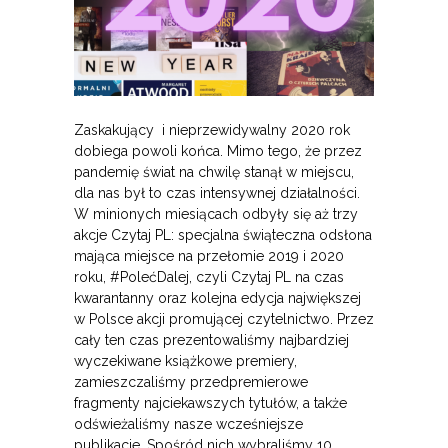
Zaskakujący i nieprzewidywalny 2020 rok
dobiega powoli końca. Mimo tego, że przez
pandemię świat na chwilę stanął w miejscu,
dla nas był to czas intensywnej działalności.
W minionych miesiącach odbyły się aż trzy
akcje Czytaj PL: specjalna świąteczna odsłona
mająca miejsce na przełomie 2019 i 2020
roku, #PolećDalej, czyli Czytaj PL na czas
kwarantanny oraz kolejna edycja największej
w Polsce akcji promującej czytelnictwo. Przez
cały ten czas prezentowaliśmy najbardziej
wyczekiwane książkowe premiery,
zamieszczaliśmy przedpremierowe
fragmenty najciekawszych tytułów, a także
odświeżaliśmy nasze wcześniejsze
publikacje. Spośród nich wybraliśmy 10