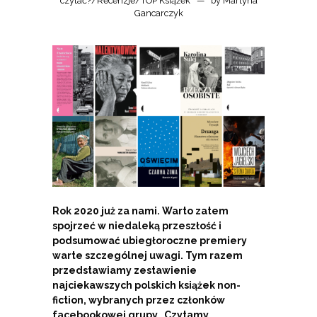
czytać?
/
Recenzje
/
TOP Książek
by
Martyna
Gancarczyk
Rok 2020 już za nami. Warto zatem
spojrzeć w niedaleką przeszłość i
podsumować ubiegłoroczne premiery
warte szczególnej uwagi. Tym razem
przedstawiamy zestawienie
najciekawszych polskich książek non-
fiction, wybranych przez członków
facebookowej grupy „Czytamy