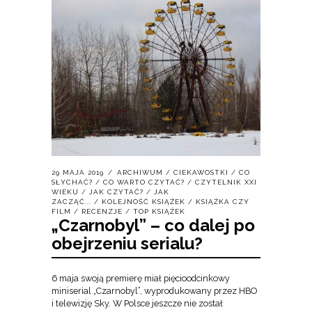
29 MAJA 2019
ARCHIWUM
/
CIEKAWOSTKI
/
CO
SŁYCHAĆ?
/
CO WARTO CZYTAĆ?
/
CZYTELNIK XXI
WIEKU
/
JAK CZYTAĆ?
/
JAK
ZACZĄĆ...
/
KOLEJNOŚĆ KSIĄŻEK
/
KSIĄŻKA CZY
FILM
/
RECENZJE
/
TOP KSIĄŻEK
„Czarnobyl” – co dalej po
obejrzeniu serialu?
6 maja swoją premierę miał pięcioodcinkowy
miniserial „Czarnobyl”, wyprodukowany przez HBO
i telewizję Sky. W Polsce jeszcze nie został