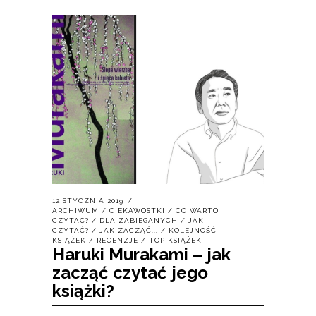
12 STYCZNIA 2019
ARCHIWUM
/
CIEKAWOSTKI
/
CO WARTO
CZYTAĆ?
/
DLA ZABIEGANYCH
/
JAK
CZYTAĆ?
/
JAK ZACZĄĆ...
/
KOLEJNOŚĆ
KSIĄŻEK
/
RECENZJE
/
TOP KSIĄŻEK
Haruki Murakami – jak
zacząć czytać jego
książki?