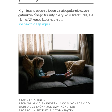
Kryminał to obecnie jeden z najpopularniejszych
gatunków. Święci triumfy nie tylko w literaturze, ale
i kinie. W końcu kto z nas nie …
Zobacz cały wpis
2 KWIETNIA 2019
ARCHIWUM
/
CIEKAWOSTKI
/
CO SŁYCHAĆ?
/
CO
WARTO CZYTAĆ?
/
JAK CZYTAĆ?
/
JAK
ZACZĄĆ...
/
RECENZJE
/
TOP KSIĄŻEK