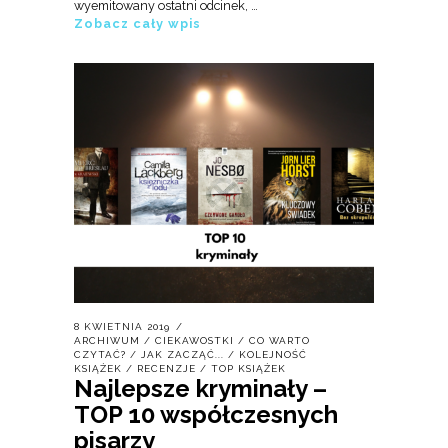
wyemitowany ostatni odcinek, …
Zobacz cały wpis
8 KWIETNIA 2019
ARCHIWUM
/
CIEKAWOSTKI
/
CO WARTO
CZYTAĆ?
/
JAK ZACZĄĆ...
/
KOLEJNOŚĆ
KSIĄŻEK
/
RECENZJE
/
TOP KSIĄŻEK
Najlepsze kryminały –
TOP 10 współczesnych
pisarzy