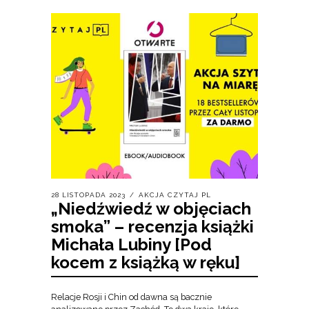
28 LISTOPADA 2023
AKCJA CZYTAJ PL
„Niedźwiedź w objęciach
smoka” – recenzja książki
Michała Lubiny [Pod
kocem z książką w ręku]
Relacje Rosji i Chin od dawna są bacznie