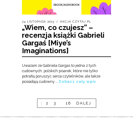
24 LISTOPADA 2023
AKCJA CZYTAJ PL
„Wiem, co czujesz” –
recenzja książki Gabrieli
Gargaś [Miye’s
Imaginations]
Uważam że Gabriela Gargaś to jedna z tych
cudownych, polskich pisarek, które nie tylko
potrafią poruszyć serca czytelników, ale także
posiadają cudowny …
Zobacz cały wpis
1
2
3
…
16
DALEJ