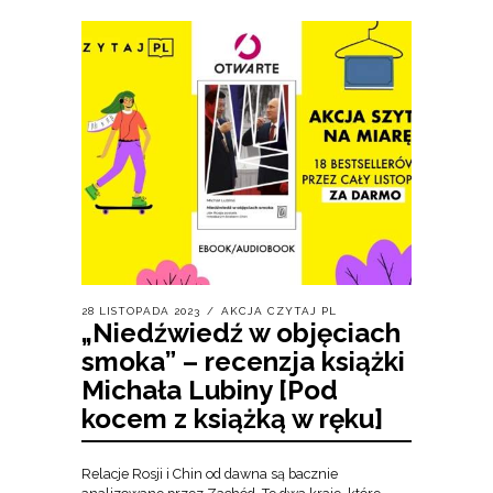
28 LISTOPADA 2023
AKCJA CZYTAJ PL
„Niedźwiedź w objęciach
smoka” – recenzja książki
Michała Lubiny [Pod
kocem z książką w ręku]
Relacje Rosji i Chin od dawna są bacznie