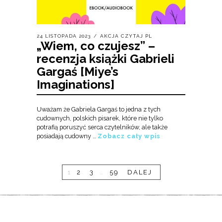
24 LISTOPADA 2023
AKCJA CZYTAJ PL
„Wiem, co czujesz” –
recenzja książki Gabrieli
Gargaś [Miye’s
Imaginations]
Uważam że Gabriela Gargaś to jedna z tych
cudownych, polskich pisarek, które nie tylko
potrafią poruszyć serca czytelników, ale także
posiadają cudowny …
Zobacz cały wpis
1
2
3
…
59
DALEJ