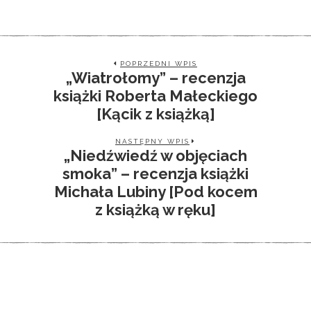
POPRZEDNI WPIS
„Wiatrołomy” – recenzja
książki Roberta Małeckiego
[Kącik z książką]
NASTĘPNY WPIS
„Niedźwiedź w objęciach
smoka” – recenzja książki
Michała Lubiny [Pod kocem
z książką w ręku]