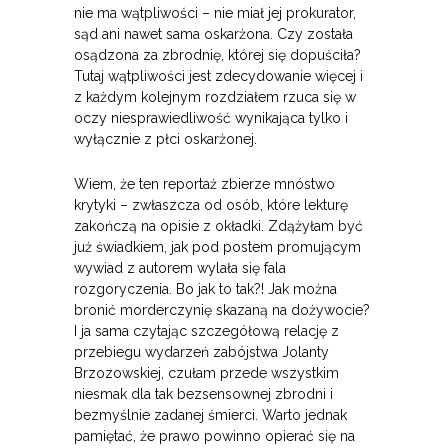
nie ma wątpliwości – nie miał jej prokurator,
sąd ani nawet sama oskarżona. Czy została
osądzona za zbrodnię, której się dopuściła?
Tutaj wątpliwości jest zdecydowanie więcej i
z każdym kolejnym rozdziałem rzuca się w
oczy niesprawiedliwość wynikająca tylko i
wyłącznie z płci oskarżonej.
Wiem, że ten reportaż zbierze mnóstwo
krytyki – zwłaszcza od osób, które lekturę
zakończą na opisie z okładki. Zdążyłam być
już świadkiem, jak pod postem promującym
wywiad z autorem wylała się fala
rozgoryczenia. Bo jak to tak?! Jak można
bronić morderczynię skazaną na dożywocie?
I ja sama czytając szczegółową relację z
przebiegu wydarzeń zabójstwa Jolanty
Brzozowskiej, czułam przede wszystkim
niesmak dla tak bezsensownej zbrodni i
bezmyślnie zadanej śmierci. Warto jednak
pamiętać, że prawo powinno opierać się na