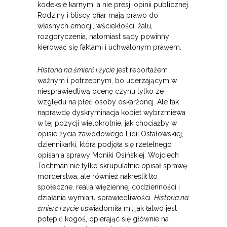
kodeksie karnym, a nie presji opinii publicznej.
Rodziny i bliscy ofiar mają prawo do
własnych emocji, wściekłości, żalu,
rozgoryczenia, natomiast sądy powinny
kierować się faktami i uchwalonym prawem.
Historia na śmierć i życie
jest reportażem
ważnym i potrzebnym, bo uderzającym w
niesprawiedliwą ocenę czynu tylko ze
względu na płeć osoby oskarżonej. Ale tak
naprawdę dyskryminacja kobiet wybrzmiewa
w tej pozycji wielokrotnie, jak chociażby w
opisie życia zawodowego Lidii Ostałowskiej,
dziennikarki, która podjęła się rzetelnego
opisania sprawy Moniki Osińskiej. Wojciech
Tochman nie tylko skrupulatnie opisał sprawę
morderstwa, ale również nakreślił tło
społeczne, realia więziennej codzienności i
działania wymiaru sprawiedliwości.
Historia na
śmierć i życie
uświadomiła mi, jak łatwo jest
potępić kogoś, opierając się głównie na