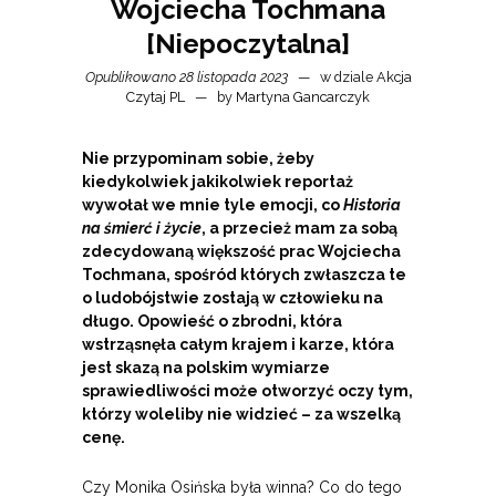
Wojciecha Tochmana
[Niepoczytalna]
Opublikowano 28 listopada 2023
w dziale
Akcja
Czytaj PL
by
Martyna Gancarczyk
Nie przypominam sobie, żeby
kiedykolwiek jakikolwiek reportaż
wywołał we mnie tyle emocji, co
Historia
na śmierć i życie
, a przecież mam za sobą
zdecydowaną większość prac Wojciecha
Tochmana, spośród których zwłaszcza te
o ludobójstwie zostają w człowieku na
długo. Opowieść o zbrodni, która
wstrząsnęła całym krajem i karze, która
jest skazą na polskim wymiarze
sprawiedliwości może otworzyć oczy tym,
którzy woleliby nie widzieć – za wszelką
cenę.
Czy Monika Osińska była winna? Co do tego