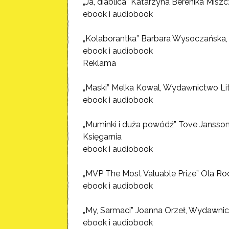
„Ja, diablica” Katarzyna Berenika Mis
ebook i audiobook
„Kolaborantka” Barbara Wysoczańska,
ebook i audiobook
Reklama
„Maski” Melka Kowal, Wydawnictwo Lit
ebook i audiobook
„Muminki i duża powódź” Tove Jansso
Księgarnia
ebook i audiobook
„MVP The Most Valuable Prize” Ola R
ebook i audiobook
„My, Sarmaci” Joanna Orzeł, Wydawni
ebook i audiobook