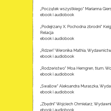
„Początek wszystkiego” Marianna Gi
ebook i audiobook
„Podejrzany X. Pochodna zbrodni” Keig
Relacja
ebook i audiobook
„Rdzeń” Weronika Mathia, Wydawnict
ebook i audiobook
„Rodzeństwo” Moa Herngren, tłum. Wo
ebook i audiobook
„Swallow” Aleksandra Muraszka, Wyd
ebook i audiobook
„Zbędni” Wojciech Chmielarz, Wydawn
ebook i audiobook