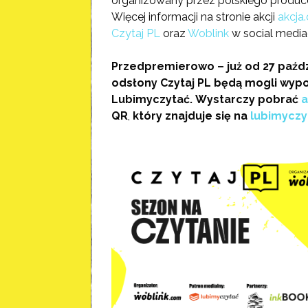
organizowany przez polskiego produc
Więcej informacji na stronie akcji
akcja.
Czytaj PL
oraz
Woblink
w social media
Przedpremierowo – już od 27 paźdz
odsłony Czytaj PL będą mogli wypoż
Lubimyczytać.
Wystarczy pobrać
a
QR
,
który znajduje się na
lubimyczy