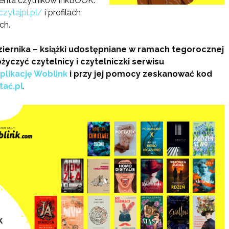
enta czytników inkBOOK.
czytajpl.pl/
i profilach
ch.
iernika – książki udostępniane w ramach tegorocznej
yczyć czytelnicy i czytelniczki serwisu
plikację Woblink
i przy jej pomocy zeskanować kod
tać.pl
.