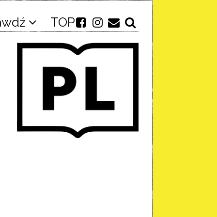
awdź
TOP