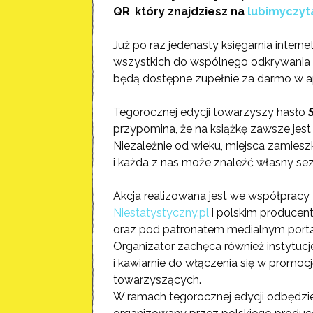
QR
,
który znajdziesz na
lubimyczyt
Już po raz jedenasty księgarnia inter
wszystkich do wspólnego odkrywania li
będą dostępne zupełnie za darmo w apl
Tegorocznej edycji towarzyszy hasło
przypomina, że na książkę zawsze jes
Niezależnie od wieku, miejsca zamiesz
i każda z nas może znaleźć własny sez
Akcja realizowana jest we współpracy 
Niestatystyczny.pl
i polskim producen
oraz pod patronatem medialnym port
Organizator zachęca również instytucje 
i kawiarnie do włączenia się w promoc
towarzyszących.
W ramach tegorocznej edycji odbędzie