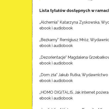
Lista tytułów dostępnych w ramach 
„Alchemia” Katarzyna Zyskowska, Wy
ebook i audiobook
„Bezkarny” Remigiusz Mróz, Wydawnict
ebook i audiobook
„Dezorientacje” Magdalena Grzebałk
ebook i audiobook
„Dom zła” Jakub Rutka, Wydawnictwo
ebook i audiobook
„HOMO DIGITALIS. Jak internet pożer
ebook i audiobook