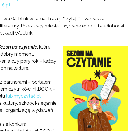
ać.pl
.
netowa Woblink w ramach akcji Czytaj PL zaprasza
teratury. Przez cały miesiąc wybrane ebooki i audiobooki
ikacji Woblink.
Sezon na czytanie
, które
t dobry moment.
kania czy pory rok – każdy
on na lekturę.
z partnerami – portalem
tem czytników inkBOOK –
alu
lubimyczytać.pl
.
kultury, szkoły, księgarnie
ję i organizację wydarzeń
 się konkurs