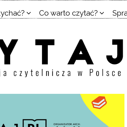
łychać?
Co warto czytać?
Spr