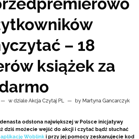
 przedpremierowo
żytkowników
yczytać – 18
erów książek za
darmo
w dziale
Akcja Czytaj PL
by
Martyna Gancarczyk
jedenasta odsłona największej w Polsce inicjatywy
ż dziś możecie wejść do akcji i czytać bądź słuchać
e
aplikację Woblink
i przy jej pomocy zeskanujecie kod