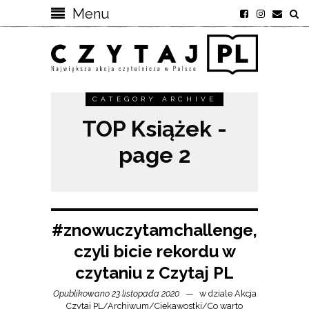
Menu
CATEGORY ARCHIVE
TOP Książek -
page 2
#znowuczytamchallenge,
czyli bicie rekordu w
czytaniu z Czytaj PL
Opublikowano 23 listopada 2020
w dziale
Akcja
Czytaj PL
/
Archiwum
/
Ciekawostki
/
Co warto