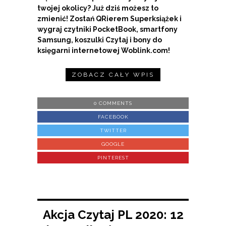
twojej okolicy? Już dziś możesz to
zmienić! Zostań QRierem Superksiążek i
wygraj czytniki PocketBook, smartfony
Samsung, koszulki Czytaj i bony do
księgarni internetowej Woblink.com!
ZOBACZ CAŁY WPIS
0 COMMENTS
FACEBOOK
TWITTER
GOOGLE
PINTEREST
Akcja Czytaj PL 2020: 12