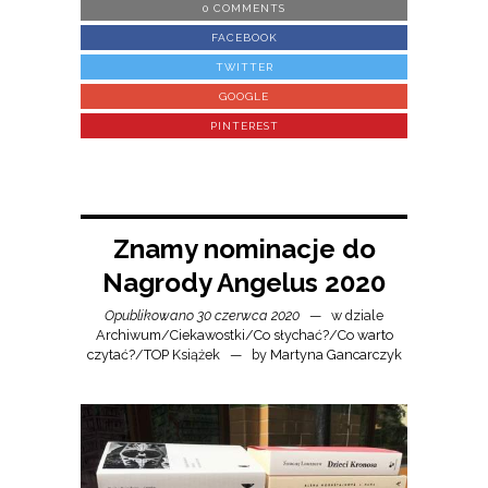
0 COMMENTS
FACEBOOK
TWITTER
GOOGLE
PINTEREST
Znamy nominacje do
Nagrody Angelus 2020
Opublikowano 30 czerwca 2020
w dziale
Archiwum
/
Ciekawostki
/
Co słychać?
/
Co warto
czytać?
/
TOP Książek
by
Martyna Gancarczyk