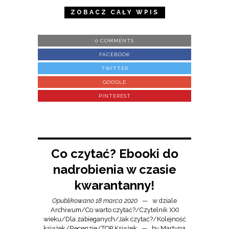
ZOBACZ CAŁY WPIS
0 COMMENTS
FACEBOOK
TWITTER
GOOGLE
PINTEREST
Co czytać? Ebooki do
nadrobienia w czasie
kwarantanny!
Opublikowano 18 marca 2020
w dziale
Archiwum
/
Co warto czytać?
/
Czytelnik XXI
wieku
/
Dla zabieganych
/
Jak czytać?
/
Kolejność
książek
/
Recenzje
/
TOP Książek
by
Martyna