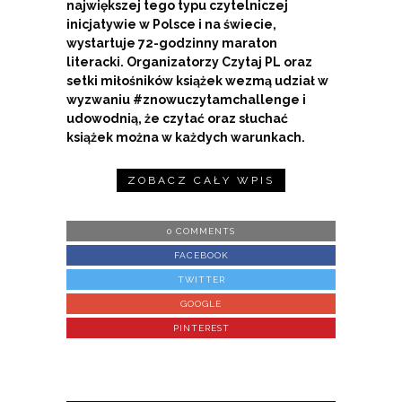
największej tego typu czytelniczej
inicjatywie w Polsce i na świecie,
wystartuje 72-godzinny maraton
literacki. Organizatorzy Czytaj PL oraz
setki miłośników książek wezmą udział w
wyzwaniu #znowuczytamchallenge i
udowodnią, że czytać oraz słuchać
książek można w każdych warunkach.
ZOBACZ CAŁY WPIS
0 COMMENTS
FACEBOOK
TWITTER
GOOGLE
PINTEREST