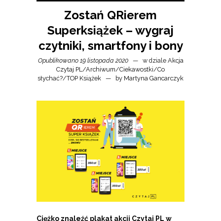
Zostań QRierem
Superksiążek – wygraj
czytniki, smartfony i bony
Opublikowano 19 listopada 2020
w dziale
Akcja
Czytaj PL
/
Archiwum
/
Ciekawostki
/
Co
słychać?
/
TOP Książek
by
Martyna Gancarczyk
Ciężko znaleźć plakat akcji Czytaj PL w