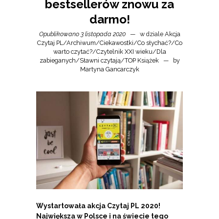
bestsellerów znowu za
darmo!
Opublikowano 3 listopada 2020
w dziale
Akcja
Czytaj PL
/
Archiwum
/
Ciekawostki
/
Co słychać?
/
Co
warto czytać?
/
Czytelnik XXI wieku
/
Dla
zabieganych
/
Sławni czytają
/
TOP Książek
by
Martyna Gancarczyk
Wystartowała akcja Czytaj PL 2020!
Największa w Polsce i na świecie tego