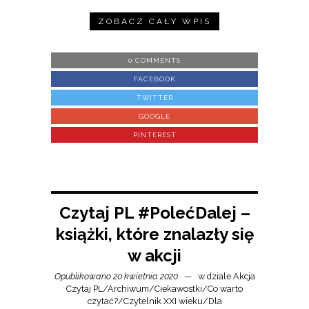
ZOBACZ CAŁY WPIS
0 COMMENTS
FACEBOOK
TWITTER
GOOGLE
PINTEREST
Czytaj PL #PolećDalej –
książki, które znalazły się
w akcji
Opublikowano 20 kwietnia 2020
w dziale
Akcja
Czytaj PL
/
Archiwum
/
Ciekawostki
/
Co warto
czytać?
/
Czytelnik XXI wieku
/
Dla