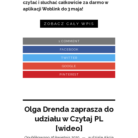
czytać i słuchać całkowicie za darmo w
aplikacji Woblink do 3 maja!
ZOBACZ CAŁY WPIS
1 COMMENT
FACEBOOK
TWITTER
GOOGLE
PINTEREST
Olga Drenda zaprasza do
udziału w Czytaj PL
[wideo]
Opublikowano 16 kwietnia 2020
w dziale
Akcja