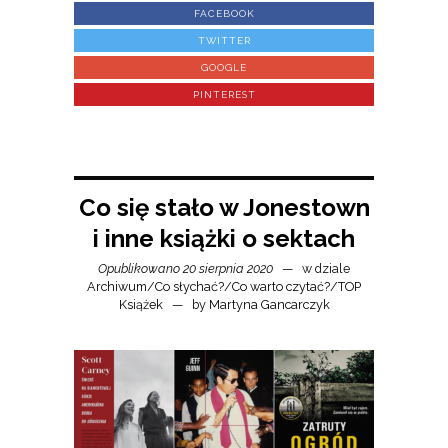
FACEBOOK
TWITTER
GOOGLE
PINTEREST
Co się stało w Jonestown
i inne książki o sektach
Opublikowano 20 sierpnia 2020
w dziale
Archiwum
/
Co słychać?
/
Co warto czytać?
/
TOP
Książek
by
Martyna Gancarczyk