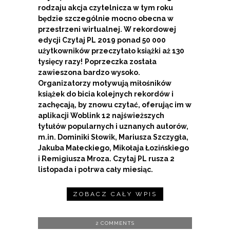
rodzaju akcja czytelnicza w tym roku
będzie szczególnie mocno obecna w
przestrzeni wirtualnej. W rekordowej
edycji Czytaj PL 2019 ponad 50 000
użytkowników przeczytało książki aż 130
tysięcy razy!
Poprzeczka została
zawieszona bardzo wysoko.
Organizatorzy motywują miłośników
książek do bicia kolejnych rekordów i
zachęcają, by znowu czytać, oferując im w
aplikacji Woblink 12 najświeższych
tytułów popularnych i uznanych autorów,
m.in. Dominiki Słowik, Mariusza Szczygła,
Jakuba Małeckiego, Mikołaja Łozińskiego
i Remigiusza Mroza. Czytaj PL rusza 2
listopada i potrwa cały miesiąc.
ZOBACZ CAŁY WPIS
2 COMMENTS