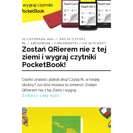
22 LISTOPADA 2021
AKCJA CZYTAJ
PL
/
ARCHIWUM
/
CIEKAWOSTKI
/
CO SŁYCHAĆ?
Zostań QRierem nie z tej
ziemi i wygraj czytniki
PocketBook!
Ciężko znaleźć plakat akcji Czytaj PL w twojej
okolicy? Już dziś możesz to zmienić! Zostań
QRierem nie z tej Ziemi i wygraj …
Zobacz cały wpis