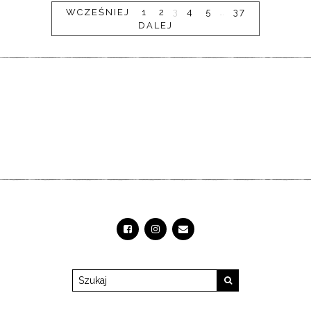
WCZEŚNIEJ
1
2
3
4
5
…
37
DALEJ