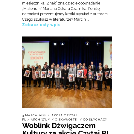
miesięcznika „Znak” znajdziecie opowiadanie
„Misterium” Marcina Oskara Czarnika. Poniżej
natomiast prezentujemy krótki wywiad z autorem.
Czego szukasz w literaturze? Marcin …
Zobacz cały wpis
3 MARCA 2022
AKCJA CZYTAJ
PL
/
ARCHIWUM
/
CIEKAWOSTKI
/
CO SŁYCHAĆ?
Woblink Dźwigaczem
Kultury za akcję Czytaj PL