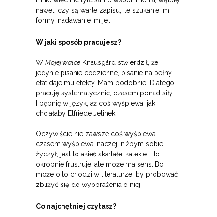
mnie więc nie tyle same wspomnienia, wątpię
nawet, czy są warte zapisu, ile szukanie im
formy, nadawanie im jej.
W jaki sposób pracujesz?
W
Mojej walce
Knausgård stwierdził, że
jedynie pisanie codzienne, pisanie na pełny
etat daje mu efekty. Mam podobnie. Dlatego
pracuję systematycznie, czasem ponad siły.
I bębnię w język, aż coś wyśpiewa, jak
chciałaby Elfriede Jelinek.
Oczywiście nie zawsze coś wyśpiewa,
czasem wyśpiewa inaczej, niżbym sobie
życzył, jest to akieś skarlałe, kalekie. I to
okropnie frustruje, ale może ma sens. Bo
może o to chodzi w literaturze: by próbować
zbliżyć się do wyobrażenia o niej.
Co najchętniej czytasz?