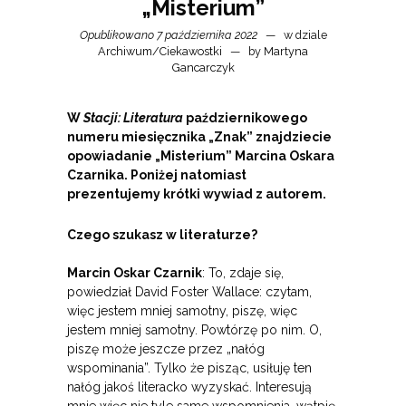
„Misterium”
Opublikowano 7 października 2022
w dziale
Archiwum
/
Ciekawostki
by
Martyna
Gancarczyk
W
Stacji: Literatura
październikowego
numeru miesięcznika „Znak” znajdziecie
opowiadanie „Misterium” Marcina Oskara
Czarnika. Poniżej natomiast
prezentujemy krótki wywiad z autorem.
Czego szukasz w literaturze?
Marcin Oskar Czarnik
: To, zdaje się,
powiedział David Foster Wallace: czytam,
więc jestem mniej samotny, piszę, więc
jestem mniej samotny. Powtórzę po nim. O,
piszę może jeszcze przez „nałóg
wspominania”. Tylko że pisząc, usiłuję ten
nałóg jakoś literacko wyzyskać. Interesują