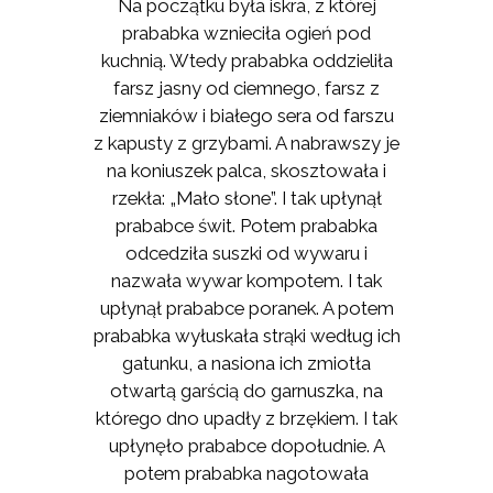
Na początku była iskra, z której
prababka wznieciła ogień pod
kuchnią. Wtedy prababka oddzieliła
farsz jasny od ciemnego, farsz z
ziemniaków i białego sera od farszu
z kapusty z grzybami. A nabrawszy je
na koniuszek palca, skosztowała i
rzekła: „Mało słone”. I tak upłynął
prababce świt. Potem prababka
odcedziła suszki od wywaru i
nazwała wywar kompotem. I tak
upłynął prababce poranek. A potem
prababka wyłuskała strąki według ich
gatunku, a nasiona ich zmiotła
otwartą garścią do garnuszka, na
którego dno upadły z brzękiem. I tak
upłynęło prababce dopołudnie. A
potem prababka nagotowała