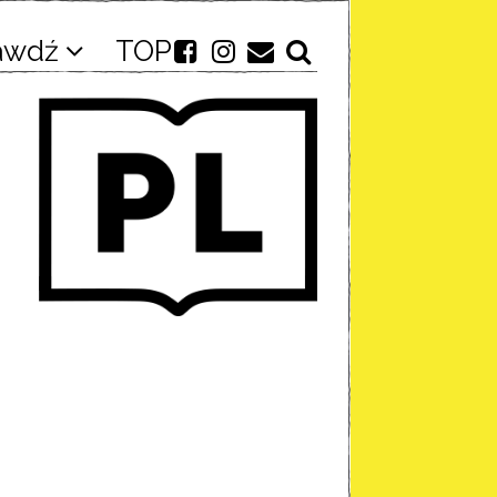
awdź
TOP