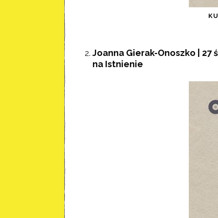
K
Joanna Gierak-Onoszko | 27
na Istnienie