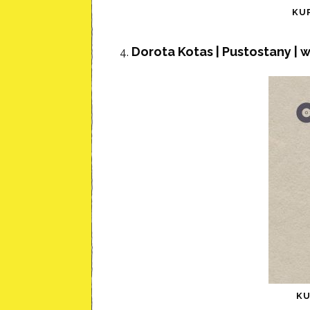
KU
Dorota Kotas | Pustostany |
K