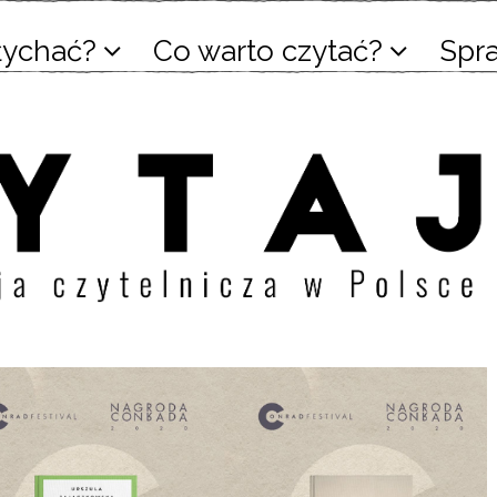
łychać?
Co warto czytać?
Spr