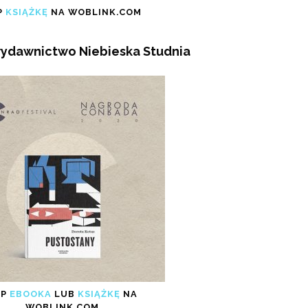
P
KSIĄŻKĘ
NA WOBLINK.COM
 wydawnictwo Niebieska Studnia
UP
EBOOKA
LUB
KSIĄŻKĘ
NA
WOBLINK.COM