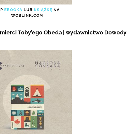
UP
EBOOKA
LUB
KSIĄŻKĘ
NA
WOBLINK.COM
 śmierci Toby’ego Obeda | wydawnictwo Dowody