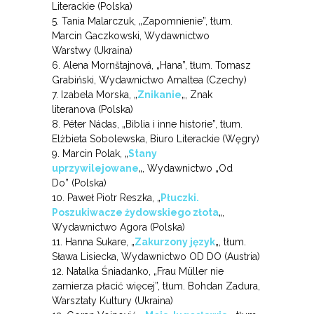
Literackie (Polska)
5. Tania Malarczuk, „Zapomnienie”, tłum.
Marcin Gaczkowski, Wydawnictwo
Warstwy (Ukraina)
6. Alena Mornštajnová, „Hana”, tłum. Tomasz
Grabiński, Wydawnictwo Amaltea (Czechy)
7. Izabela Morska, „
Znikanie
„, Znak
literanova (Polska)
8. Péter Nádas, „Biblia i inne historie”, tłum.
Elżbieta Sobolewska, Biuro Literackie (Węgry)
9. Marcin Polak, „
Stany
uprzywilejowane
„, Wydawnictwo „Od
Do” (Polska)
10. Paweł Piotr Reszka, „
Płuczki.
Poszukiwacze żydowskiego złota
„,
Wydawnictwo Agora (Polska)
11. Hanna Sukare, „
Zakurzony język
„, tłum.
Sława Lisiecka, Wydawnictwo OD DO (Austria)
12. Natalka Śniadanko, „Frau Müller nie
zamierza płacić więcej”, tłum. Bohdan Zadura,
Warsztaty Kultury (Ukraina)