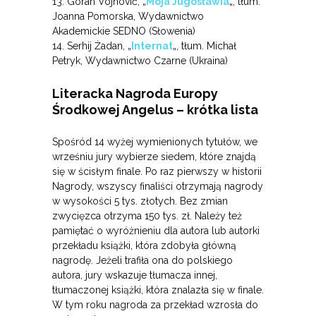
13. Goran Vojnović, „
Moja Jugosławia
„, tłum.
Joanna Pomorska, Wydawnictwo
Akademickie SEDNO (Słowenia)
14. Serhij Żadan, „
Internat
„, tłum. Michał
Petryk, Wydawnictwo Czarne (Ukraina)
Literacka Nagroda Europy
Środkowej Angelus – krótka lista
Spośród 14 wyżej wymienionych tytułów, we
wrześniu jury wybierze siedem, które znajdą
się w ścisłym finale. Po raz pierwszy w historii
Nagrody, wszyscy finaliści otrzymają nagrody
w wysokości 5 tys. złotych. Bez zmian
zwycięzca otrzyma 150 tys. zł. Należy też
pamiętać o wyróżnieniu dla autora lub autorki
przekładu książki, która zdobyła główną
nagrodę. Jeżeli trafiła ona do polskiego
autora, jury wskazuje tłumacza innej,
tłumaczonej książki, która znalazła się w finale.
W tym roku nagroda za przekład wzrosła do