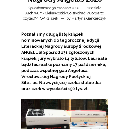
Opublikowano 30 czerwca 2020
w dziale
Archiwum
/
Ciekawostki
/
Co słychać?
/
Co warto
czytać?
/
TOP Książek
by
Martyna Gancarczyk
Poznaliśmy długą listę książek
nominowanych do tegorocznej edycji
Literackiej Nagrody Europy Środkowej
ANGELUS! Spośród 131 zgłoszonych
książek, jury wybrało 14 tytułów. Laureata
bądź laureatkę poznamy 17 października,
podczas wspólnej gali Angelusa i
Wrocławskiej Nagrody Poetyckiej
Silesius. Na zwycięzcę czeka statuetka
oraz czek w wysokości 150 tys. zł.