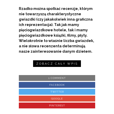
Rzadko można spotkać recenzje, którym
nie towarzyszą charakterystyczne
gwiazdki (czy jakakolwiek inna graficzna
ich reprezentacja). Tak jak mamy
pięciogwiazdkowe hotele, tak i mamy
pięciogwiazdkowe książki, filmy, płyty.
Wielokrotnie to właśnie liczba gwiazdek,
a nie słowa recenzenta determinują
nasze zainteresowanie danym dziełem.
ZOBACZ CAŁY WPIS
1 COMMENT
FACEBOOK
TWITTER
GOOGLE
PINTEREST