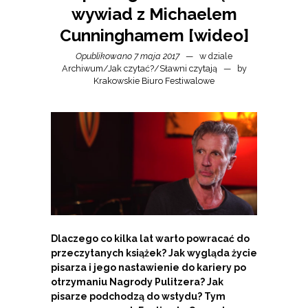
wywiad z Michaelem
Cunninghamem [wideo]
Opublikowano 7 maja 2017
w dziale
Archiwum
/
Jak czytać?
/
Sławni czytają
by
Krakowskie Biuro Festiwalowe
Dlaczego co kilka lat warto powracać do
przeczytanych książek? Jak wygląda życie
pisarza i jego nastawienie do kariery po
otrzymaniu Nagrody Pulitzera? Jak
pisarze podchodzą do wstydu? Tym