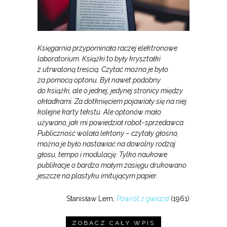
Księgarnia przypominała raczej elektronowe
laboratorium. Książki to były kryształki
z utrwaloną treścią. Czytać można je było
za pomocą optonu. Był nawet podobny
do książki, ale o jednej, jedynej stronicy między
okładkami. Za dotknięciem pojawiały się na niej
kolejne karty tekstu. Ale optonów mało
używano, jak mi powiedział robot-sprzedawca.
Publiczność wolała lektony – czytały głośno,
można je było nastawiać na dowolny rodzaj
głosu, tempo i modulację. Tylko naukowe
publikacje o bardzo małym zasięgu drukowano
jeszcze na plastyku imitującym papier.
Stanisław Lem,
Powrót z gwiazd
(1961)
ZOBACZ CAŁY WPIS