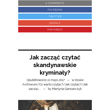
0 COMMENTS
FACEBOOK
TWITTER
GOOGLE
PINTEREST
Jak zacząć czytać
skandynawskie
kryminały?
Opublikowano 11 maja 2017
w dziale
Archiwum
/
Co warto czytać?
/
Jak czytać?
/
Jak
zacząć...
by
Martyna Gancarczyk