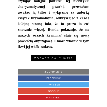
czytając kolejne powieści tej niezwykle
charyzmatycznej pisarki, przestałam
uważać ją tylko i wyłącznie za autorkę
książek kryminalnych, odkrywając z każdą
kolejną stroną fakt, że ta proza to coś
znacznie więcej. Bonda pokazuje, że na
naszych oczach kryminał staje się nową
powieścią obyczajową. I może właśnie w tym
tkwi jej wielki sukces.
ZOBACZ CAŁY WPIS
2 COMMENTS
FACEBOOK
TWITTER
GOOGLE
PINTEREST