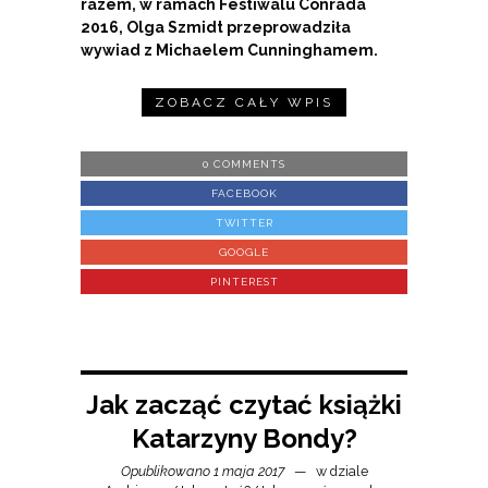
razem, w ramach Festiwalu Conrada
2016, Olga Szmidt przeprowadziła
wywiad z Michaelem Cunninghamem.
ZOBACZ CAŁY WPIS
0 COMMENTS
FACEBOOK
TWITTER
GOOGLE
PINTEREST
Jak zacząć czytać książki
Katarzyny Bondy?
Opublikowano 1 maja 2017
w dziale