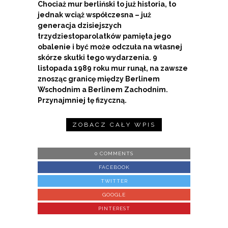
Chociaż mur berliński to już historia, to
jednak wciąż współczesna – już
generacja dzisiejszych
trzydziestoparolatków pamięta jego
obalenie i być może odczuła na własnej
skórze skutki tego wydarzenia. 9
listopada 1989 roku mur runął, na zawsze
znosząc granicę między Berlinem
Wschodnim a Berlinem Zachodnim.
Przynajmniej tę fizyczną.
ZOBACZ CAŁY WPIS
0 COMMENTS
FACEBOOK
TWITTER
GOOGLE
PINTEREST