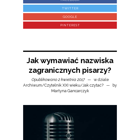
TWITTER
GOOGLE
PINTEREST
Jak wymawiać nazwiska
zagranicznych pisarzy?
Opublikowano 2 kwietnia 2017
w dziale
Archiwum
/
Czytelnik XXI wieku
/
Jak czytać?
by
Martyna Gancarczyk