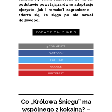
podstawie powstają zarówno adaptacje
ojczyste, jak i remake’i zagraniczne –
zdarza się, że sięga po nie nawet
Hollywood.
ZOBACZ CAŁY WPIS
3 COMMENTS
FACEBOOK
TWITTER
GOOGLE
PINTEREST
Co „Królowa Śniegu” ma
wspólnego z kokainą? –