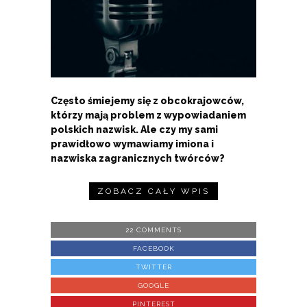
Często śmiejemy się z obcokrajowców,
którzy mają problem z wypowiadaniem
polskich nazwisk. Ale czy my sami
prawidłowo wymawiamy imiona i
nazwiska zagranicznych twórców?
ZOBACZ CAŁY WPIS
22 COMMENTS
FACEBOOK
TWITTER
GOOGLE
PINTEREST