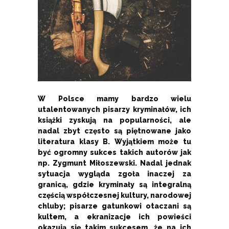
W Polsce mamy bardzo wielu
utalentowanych pisarzy kryminałów, ich
książki zyskują na popularności, ale
nadal zbyt często są piętnowane jako
literatura klasy B. Wyjątkiem może tu
być ogromny sukces takich autorów jak
np. Zygmunt Miłoszewski. Nadal jednak
sytuacja wygląda zgoła inaczej za
granicą, gdzie kryminały są integralną
częścią współczesnej kultury, narodowej
chluby; pisarze gatunkowi otaczani są
kultem, a ekranizacje ich powieści
okazują się takim sukcesem, że na ich