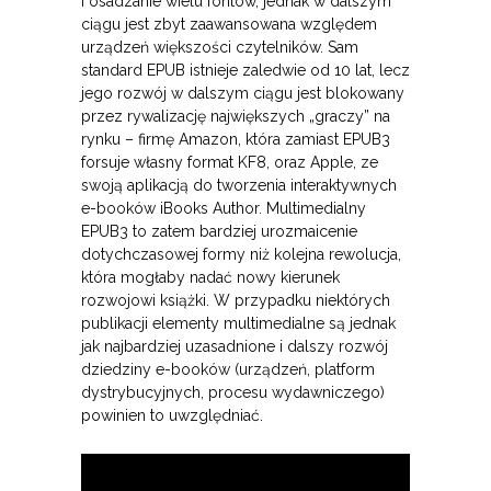
i osadzanie wielu fontów, jednak w dalszym
ciągu jest zbyt zaawansowana względem
urządzeń większości czytelników. Sam
standard EPUB istnieje zaledwie od 10 lat, lecz
jego rozwój w dalszym ciągu jest blokowany
przez rywalizację największych „graczy” na
rynku – firmę Amazon, która zamiast EPUB3
forsuje własny format KF8, oraz Apple, ze
swoją aplikacją do tworzenia interaktywnych
e-booków iBooks Author. Multimedialny
EPUB3 to zatem bardziej urozmaicenie
dotychczasowej formy niż kolejna rewolucja,
która mogłaby nadać nowy kierunek
rozwojowi książki. W przypadku niektórych
publikacji elementy multimedialne są jednak
jak najbardziej uzasadnione i dalszy rozwój
dziedziny e-booków (urządzeń, platform
dystrybucyjnych, procesu wydawniczego)
powinien to uwzględniać.