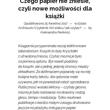
Czego papier nie zniesie,
czyli nowe możliwości dla
książki
Opublikowano 25 kwietnia 2017
w dziale
Archiwum
/
Czytelnik XXI wieku
/
Jak czytać?
by
Aleksandra Pieńkosz
Księgarnia przypominała raczej elektronowe
laboratorium. Książki to były kryształki
z utrwaloną treścią. Czytać można je było
za pomocą optonu. Był nawet podobny
do książki, ale o jednej, jedynej stronicy między
okładkami. Za dotknięciem pojawiały się na niej
kolejne karty tekstu. Ale optonów mało
używano, jak mi powiedział robot-sprzedawca.
Publiczność wolała lektony – czytały głośno,
można je było nastawiać na dowolny rodzaj
głosu, tempo i modulację. Tylko naukowe
publikacje o bardzo małym zasięgu drukowano
jeszcze na plastyku imitującym papier.