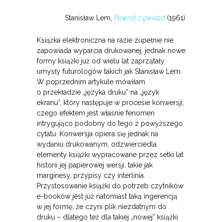
Stanisław Lem,
Powrót z gwiazd
(1961)
Książka elektroniczna na razie zupełnie nie
zapowiada wyparcia drukowanej, jednak nowe
formy książki już od wielu lat zaprzątały
umysły futurologów takich jak Stanisław Lem.
W poprzednim artykule mówiłam
o przekładzie „języka druku” na „język
ekranu”, który następuje w procesie konwersji,
czego efektem jest właśnie fenomen
intrygująco podobny do tego z powyższego
cytatu. Konwersja opiera się jednak na
wydaniu drukowanym, odzwierciedla
elementy książki wypracowane przez setki lat
historii jej papierowej wersji, takie jak
marginesy, przypisy czy interlinia.
Przystosowanie książki do potrzeb czytników
e-booków jest już natomiast taką ingerencją
w jej formę, że czyni plik niezdatnym do
druku – dlatego też dla takiej „nowej” książki