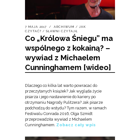
7 MAJA 2017
ARCHIWUM
/
JAK
CZYTAĆ?
/
SŁAWNI CZYTAJĄ
Co „Królowa Śniegu” ma
wspólnego z kokainą? –
wywiad z Michaelem
Cunninghamem [wideo]
Dlaczego co kilka lat warto powracać do
przeczytanych książek? Jak wygląda życie
pisarza i jego nastawienie do kariery po
otrzymaniu Nagrody Pulitzera? Jak pisarze
podchodzą do wstydu? Tym razem, w ramach
Festiwalu Conrada 2016, Olga Szmidt
przeprowadziła wywiad z Michaelem
Cunninghamem.
Zobacz cały wpis