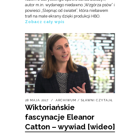
autor m.in. wydanego niedawno „Wzgórza psów” i
powieści „Ślepnąc od świateł”, która niebawem
trafi na małe ekrany dzięki produkcji HBO.
Zobacz cały wpis
28 MAJA 2017
ARCHIWUM
/
SŁAWNI CZYTAJĄ
Wiktoriańskie
fascynacje Eleanor
Catton – wywiad [wideo]