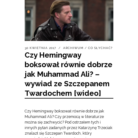
30 KWIETNIA 2017
ARCHIWUM
/
CO SŁYCHAĆ?
Czy Hemingway
boksował równie dobrze
jak Muhammad Ali? –
wywiad ze Szczepanem
Twardochem [wideo]
Czy Hemingway boksował równie dobrze jak
Muhammad Ali? Czy przemocą w literaturze
można się zachwycić? Pod ostrzałem tych i
innych pytań zadanych przez Katarzynę Trzeciak
znalazł się Szczepan Twardoch, który