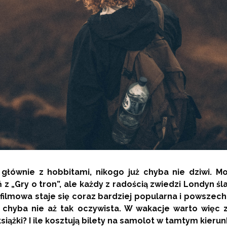
 głównie z hobbitami, nikogo już chyba nie dziwi. 
z „Gry o tron”, ale każdy z radością zwiedzi Londyn ś
filmowa staje się coraz bardziej popularna i powszec
e chyba nie aż tak oczywista. W wakacje warto więc z
iążki? I ile kosztują bilety na samolot w tamtym kieru