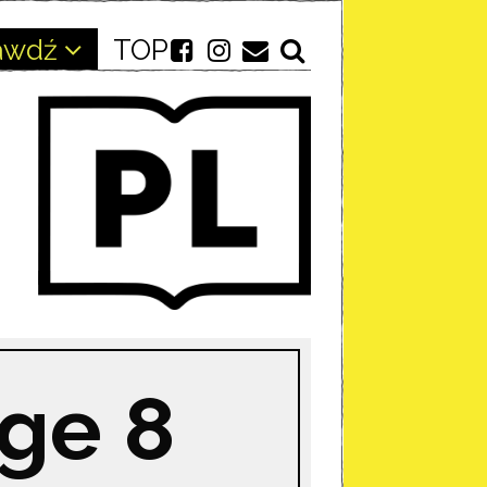
awdź
TOP
age 8