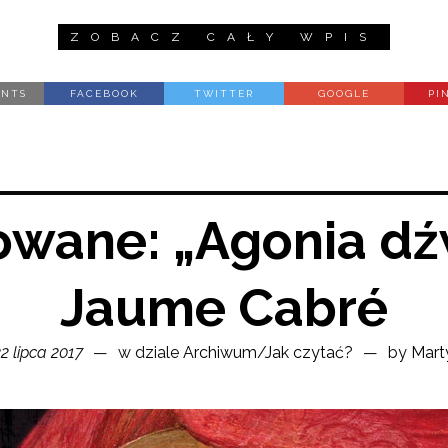
ZOBACZ CAŁY WPIS
ENTS
FACEBOOK
TWITTER
GOOGLE
PI
wane: „Agonia d
Jaume Cabré
 lipca 2017
w dziale
Archiwum
/
Jak czytać?
by
Mart