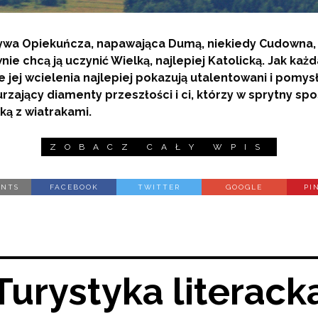
Bywa Opiekuńcza, napawająca Dumą, niekiedy Cudowna, 
wnie chcą ją uczynić Wielką, najlepiej Katolicką. Jak ka
e jej wcielenia najlepiej pokazują utalentowani i pomys
rzający diamenty przeszłości i ci, którzy w sprytny spo
lką z wiatrakami.
ZOBACZ CAŁY WPIS
ENTS
FACEBOOK
TWITTER
GOOGLE
PI
Turystyka literack