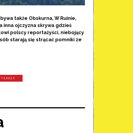
bywa także Obskurna, W Ruinie,
żda inna ojczyzna skrywa gdzieś
łowi polscy reportażyści, niebojący
sób starają się strącać pomniki ze
NTEREST
a