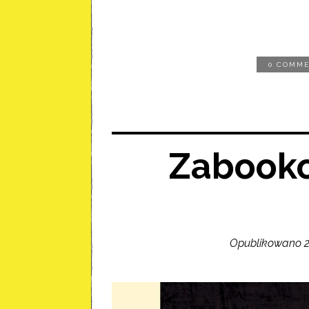
0 COMM
Zabooko
Opublikowano 22