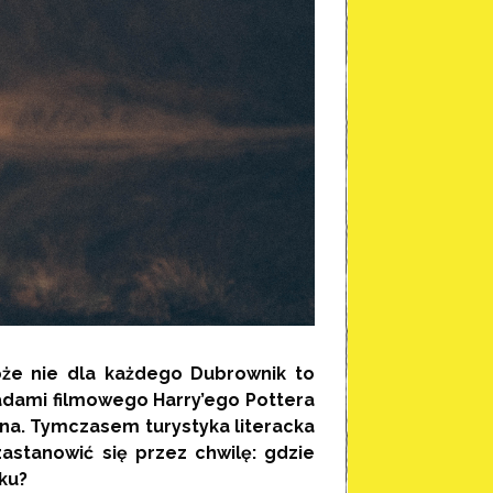
Może nie dla każdego Dubrownik to
ladami filmowego Harry’ego Pottera
hna. Tymczasem turystyka literacka
astanowić się przez chwilę: gdzie
nku?