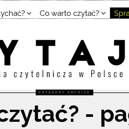
łychać?
Co warto czytać?
Spr
CATEGORY ARCHIVE
czytać? - p