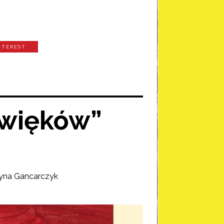
NTEREST
źwięków”
yna Gancarczyk