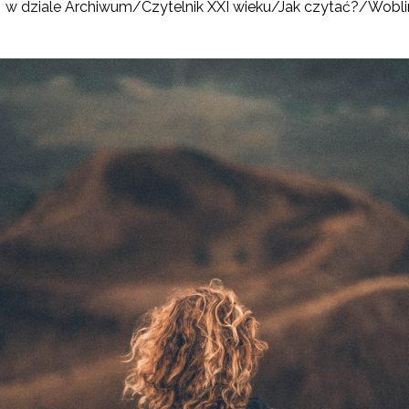
w dziale
Archiwum
/
Czytelnik XXI wieku
/
Jak czytać?
/
Wobli