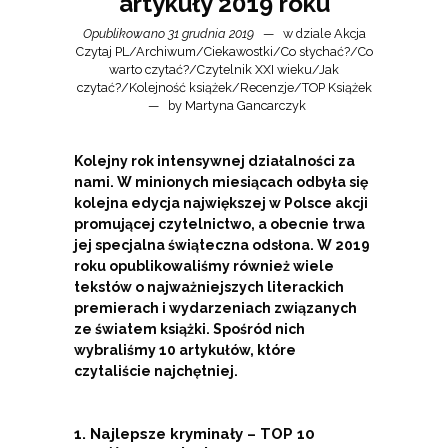
artykuły 2019 roku
Opublikowano 31 grudnia 2019
w dziale
Akcja
Czytaj PL
/
Archiwum
/
Ciekawostki
/
Co słychać?
/
Co
warto czytać?
/
Czytelnik XXI wieku
/
Jak
czytać?
/
Kolejność książek
/
Recenzje
/
TOP Książek
by
Martyna Gancarczyk
Kolejny rok intensywnej działalności za
nami. W minionych miesiącach odbyła się
kolejna edycja największej w Polsce akcji
promującej czytelnictwo, a obecnie trwa
jej specjalna świąteczna odsłona. W 2019
roku opublikowaliśmy również wiele
tekstów o najważniejszych literackich
premierach i wydarzeniach związanych
ze światem książki. Spośród nich
wybraliśmy 10 artykułów, które
czytaliście najchętniej.
1. Najlepsze kryminały – TOP 10