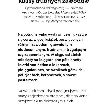
kulisy trudnych zawodów
Opublikowano 27 lutego 2019
w dziale
Archiwum
/
Co warto czytać?
/
Jak czytać?
/
Jak
zacząć...
/
Kolejność książek
/
Recenzje
/
TOP
Książek
by
Martyna Gancarczyk
Na polskim rynku wydawniczym ukazuje
się coraz więcej książek poświęconych
różnym zawodom, głównie tym
niedocenianym, trudnym, intrygującym
czy zapomnianym. W ciągu ostatnich
miesięcy na księgarniane półki trafiły
książki non-fiction o lekarzach,
pielęgniarkach, ratownikach górskich,
policjantach, koronerach, a nawet
pasterzach.
Na Woblink.com książki podejmujące temat
pracy znajdziecie w promocji, dlatego warto
przyjrzeć się najciekawszym z nich.