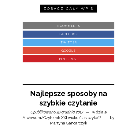
ZOBACZ CAŁY WPIS
0 COMMENTS
FACEBOOK
TWITTER
GOOGLE
PINTEREST
Najlepsze sposoby na
szybkie czytanie
Opublikowano 29 grudnia 2017
w dziale
Archiwum
/
Czytelnik XXI wieku
/
Jak czytać?
by
Martyna Gancarczyk