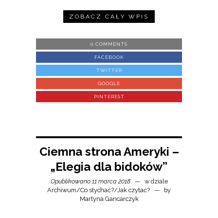
ZOBACZ CAŁY WPIS
0 COMMENTS
FACEBOOK
TWITTER
GOOGLE
PINTEREST
Ciemna strona Ameryki –
„Elegia dla bidoków”
Opublikowano 11 marca 2018
w dziale
Archiwum
/
Co słychać?
/
Jak czytać?
by
Martyna Gancarczyk