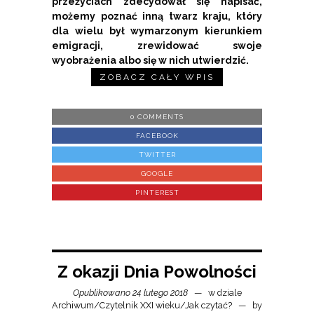
przeżyciach zdecydował się napisać,
możemy poznać inną twarz kraju, który
dla wielu był wymarzonym kierunkiem
emigracji, zrewidować swoje
wyobrażenia albo się w nich utwierdzić.
ZOBACZ CAŁY WPIS
0 COMMENTS
FACEBOOK
TWITTER
GOOGLE
PINTEREST
Z okazji Dnia Powolności
Opublikowano 24 lutego 2018
w dziale
Archiwum
/
Czytelnik XXI wieku
/
Jak czytać?
by