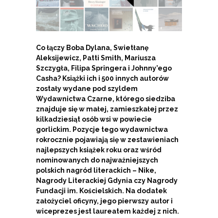
Co łączy Boba Dylana, Swietłanę
Aleksijewicz, Patti Smith, Mariusza
Szczygła, Filipa Springera i Johnny’ego
Casha? Książki ich i 500 innych autorów
zostały wydane pod szyldem
Wydawnictwa Czarne, którego siedziba
znajduje się w małej, zamieszkałej przez
kilkadziesiąt osób wsi w powiecie
gorlickim. Pozycje tego wydawnictwa
rokrocznie pojawiają się w zestawieniach
najlepszych książek roku oraz wśród
nominowanych do najważniejszych
polskich nagród literackich – Nike,
Nagrody Literackiej Gdynia czy Nagrody
Fundacji im. Kościelskich. Na dodatek
założyciel oficyny, jego pierwszy autor i
wiceprezes jest laureatem każdej z nich.