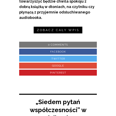
towarzyszyć będzie chwila spokoju z
dobrą książką w dłoniach, na czytniku czy
płynącą z przyjemnie odsłuchiwanego
audiobooka.
ZOBACZ CAŁY WPIS
0 COMMENTS
FACEBOOK
TWITTER
GOOGLE
PINTEREST
„Siedem pytań
współczesności” w