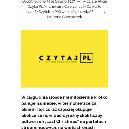
Opublikowano 30 listopada 2017
w dziale
Akcja
Czytaj PL
/
Archiwum
/
Co słychać?
/
Co warto
czytać?
/
Czytelnik XXI wieku
/
Jak czytać?
by
Martyna Gancarczyk
W ciągu dnia słońce niemiłosiernie krótko
panuje na niebie, w termometrze za
oknem rtęć coraz częściej okupuje
okolice zera, widać wyraźny skok liczby
odtworzeń „Last Christmas” na portalach
streamingowych, na wielu stronach