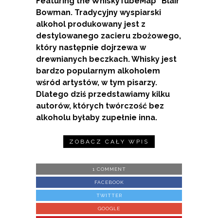
Featuring the WhiskyTubeMap” Blair
Bowman. Tradycyjny wyspiarski
alkohol produkowany jest z
destylowanego zacieru zbożowego,
który następnie dojrzewa w
drewnianych beczkach. Whisky jest
bardzo popularnym alkoholem
wśród artystów, w tym pisarzy.
Dlatego dziś przedstawiamy kilku
autorów, których twórczość bez
alkoholu byłaby zupełnie inna.
ZOBACZ CAŁY WPIS
1 COMMENT
FACEBOOK
TWITTER
GOOGLE