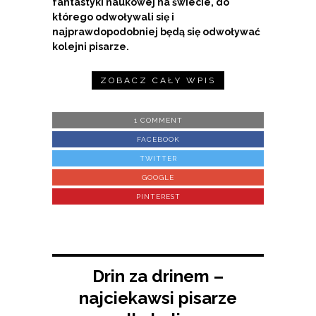
fantastyki naukowej na świecie, do
którego odwoływali się i
najprawdopodobniej będą się odwoływać
kolejni pisarze.
ZOBACZ CAŁY WPIS
1 COMMENT
FACEBOOK
TWITTER
GOOGLE
PINTEREST
Drin za drinem –
najciekawsi pisarze