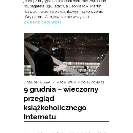
jednej z brytyjskich bibliotek wolumin zwrócono
po, bagatela, 130 latach, a George R.R. Martin
rozwiał marzenia o sielankowym zakończeniu
“Gry o tron”. A to jeszcze nie wszystko!
Zobacz cały wpis
9 GRUDNIA 2016
ARCHIWUM
/
CO SŁYCHAĆ?
9 grudnia – wieczorny
przegląd
książkoholicznego
Internetu