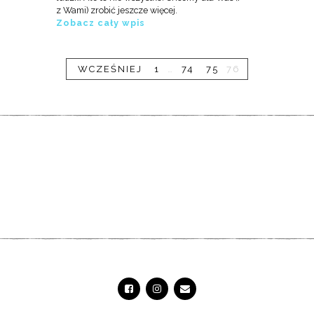
z Wami) zrobić jeszcze więcej.
Zobacz cały wpis
WCZEŚNIEJ
1
…
74
75
76