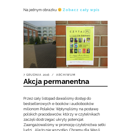
Na jednym obrazku
Zobacz cały wpis
7 GRUDNIA 2016
ARCHIWUM
Akcja permanentna
Przez cały listopad dawaliśmy dostęp do
bestsellerowych e-booków i audiobooków
milionom Polaków. Wpłynęliśmy na postawę
polskich pracodawców, którzy w czytelnikach
zaczęli dostrzegać ukryty potencjał.
Zaangażowaliśmy w promocję czytelnictwa setki
ludzi… Ale to nie wszystko. Chcemy dla Was (i