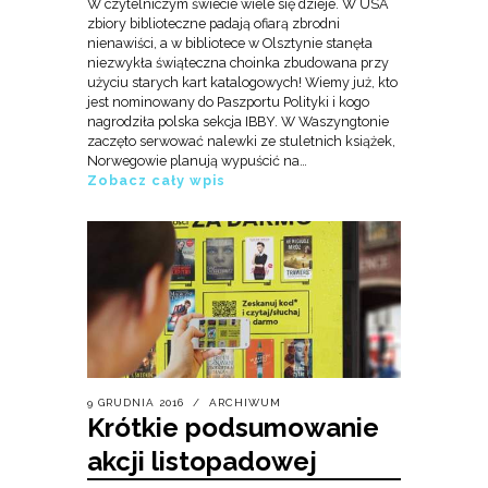
W czytelniczym świecie wiele się dzieje. W USA
zbiory biblioteczne padają ofiarą zbrodni
nienawiści, a w bibliotece w Olsztynie stanęła
niezwykła świąteczna choinka zbudowana przy
użyciu starych kart katalogowych! Wiemy już, kto
jest nominowany do Paszportu Polityki i kogo
nagrodziła polska sekcja IBBY. W Waszyngtonie
zaczęto serwować nalewki ze stuletnich książek,
Norwegowie planują wypuścić na…
Zobacz cały wpis
9 GRUDNIA 2016
ARCHIWUM
Krótkie podsumowanie
akcji listopadowej