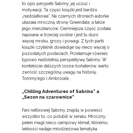
to opis perypetii Sabriny, jej uczuć i
motywacji. Ta część książki jest bardzo
„nastolatkowa”. Na czarnych stronach autorka
ukazała mroczną stronę Greendale, a także
jego mieszkańców. Ciemniejsza część została
napisana w trzeciej osobie i jest tu dużo
więcej mroku, grozy i powagi. Z tych partii
książki czytelnik dowiaduje się nieco więcej o
pozostałych postaciach. Przełamuje również
typowo nastoletnią perspektywę Sabriny. W
kontekście dalszych losów bohaterów, warto
zwrócić szczególną uwagę na historię
Tommy’ego i Ambrose’a.
„Chilling Adventures of Sabrina” a
„Sezon na czarownice”
Fani netlixowej Sabriny znajdą w powieści
wszystko to, co polubili w serialu. Mroczny,
pełen magii nieco campowy klimat, któremu
lekkości nadaje młodzieżowa tematyka.