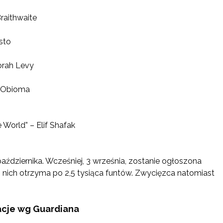
Braithwaite
sto
orah Levy
e Obioma
 World” – Elif Shafak
ździernika. Wcześniej, 3 września, zostanie ogłoszona
 nich otrzyma po 2,5 tysiąca funtów. Zwycięzca natomiast
acje wg Guardiana