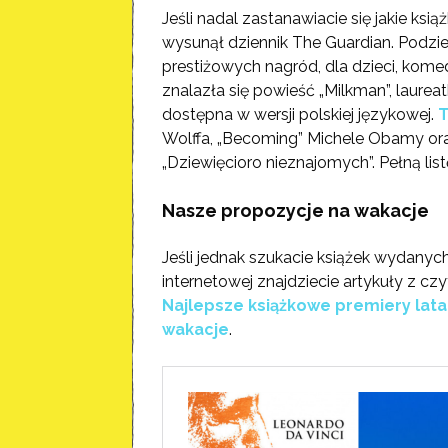
Jeśli nadal zastanawiacie się jakie ksi
wysunął dziennik The Guardian. Podzielo
prestiżowych nagród, dla dzieci, komed
znalazła się powieść „Milkman”, laurea
dostępna w wersji polskiej językowej.
T
Wolffa, „Becoming” Michele Obamy ora
„Dziewięcioro nieznajomych”. Pełną lis
Nasze propozycje na wakacje
Jeśli jednak szukacie książek wydanyc
internetowej znajdziecie artykuły z cz
Najlepsze książkowe premiery lata
wakacje
.