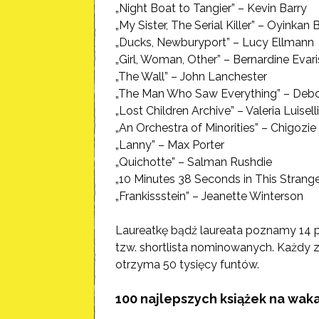
„Night Boat to Tangier” – Kevin Barry
„My Sister, The Serial Killer” – Oyinkan 
„Ducks, Newburyport” – Lucy Ellmann
„Girl, Woman, Other” – Bernardine Evari
„The Wall” – John Lanchester
„The Man Who Saw Everything” – Deb
„Lost Children Archive” – Valeria Luiselli
„An Orchestra of Minorities” – Chigozi
„Lanny” – Max Porter
„Quichotte” – Salman Rushdie
„10 Minutes 38 Seconds in This Strange
„Frankissstein” – Jeanette Winterson
Laureatkę bądź laureata poznamy 14 pa
tzw. shortlista nominowanych. Każdy z
otrzyma 50 tysięcy funtów.
100 najlepszych książek na wak