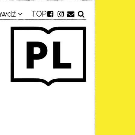
awdź
TOP