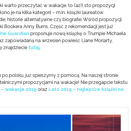
ążki warto przeczytać w wakacje, to (aż!) sto propozycji
no je na kilka kategorii – m.in. książki laureatów
ie, historie alternatywne czy biografie. Wśród propozycji
tki Bookera Anny Burns. Część z rekomendacji jest już
he Guardian
proponuje nową książkę o Trumpie Michaela
z zapowiadaną na wrzesień powieść Liane Moriarty,
tę znajdziecie
tutaj
.
h po polsku, już spieszymy z pomocą. Na naszej stronie
ytelniczymi propozycjami na wakacje! Nie przegapcie tekstu
 – wakacje 2019
oraz
Lato 2019 – najlepsze książki na