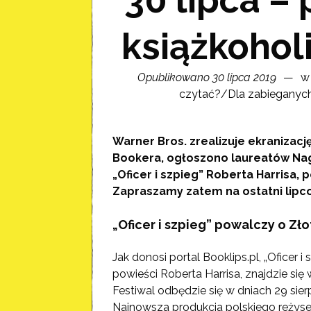
książkohol
Opublikowano 30 lipca 2019
w 
czytać?
/
Dla zabieganyc
Warner Bros. zrealizuje ekranizac
Bookera, ogłoszono laureatów Nagró
„Oficer i szpieg” Roberta Harrisa
, 
Zapraszamy zatem na ostatni lipco
„Oficer i szpieg” powalczy o Z
Jak donosi portal Booklips.pl, „Oficer 
powieści Roberta Harrisa, znajdzie si
Festiwal odbędzie się w dniach 29 sier
Najnowsza produkcja polskiego reżyse