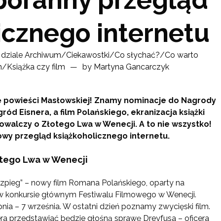
icznego internetu
dziale
Archiwum
/
Ciekawostki
/
Co słychać?
/
Co warto
h
/
Książka czy film
by
Martyna Gancarczyk
ję powieści Masłowskiej! Znamy nominacje do Nagrody
d Eisnera, a film Polańskiego, ekranizacja książki
powalczy o Złotego Lwa w Wenecji. A to nie wszystko!
wy przegląd książkoholicznego internetu.
łotego Lwa w Wenecji
i szpieg” – nowy film Romana Polańskiego, oparty na
ę w konkursie głównym Festiwalu Filmowego w Wenecji.
pnia – 7 września. W ostatni dzień poznamy zwycięski film.
ra przedstawiać będzie głośną sprawę Dreyfusa – oficera