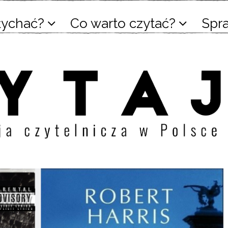
łychać?
Co warto czytać?
Spr