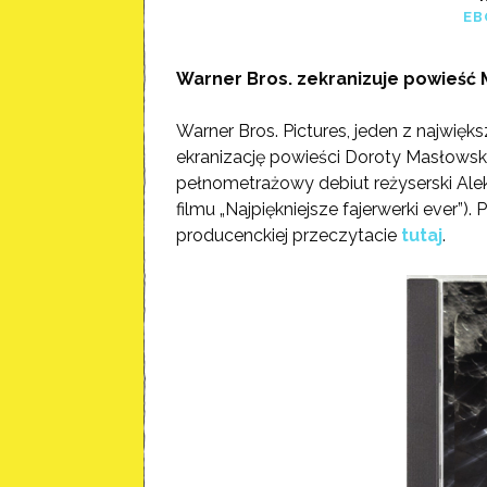
EB
Warner Bros. zekranizuje powieść 
Warner Bros. Pictures, jeden z najwię
ekranizację powieści Doroty Masłowskiej
pełnometrażowy debiut reżyserski Alek
filmu „Najpiękniejsze fajerwerki ever”)
producenckiej przeczytacie
tutaj
.