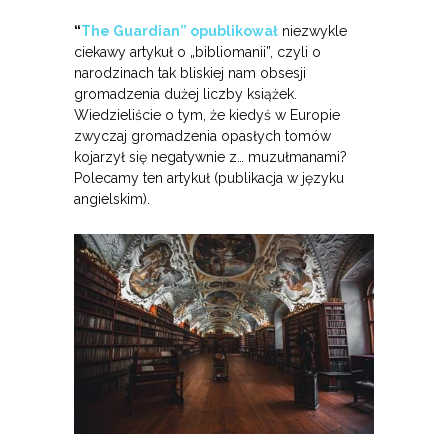
“
The Guardian” opublikował
niezwykle
ciekawy artykuł o „bibliomanii”, czyli o
narodzinach tak bliskiej nam obsesji
gromadzenia dużej liczby książek.
Wiedzieliście o tym, że kiedyś w Europie
zwyczaj gromadzenia opasłych tomów
kojarzył się negatywnie z… muzułmanami?
Polecamy ten artykuł (publikacja w języku
angielskim).