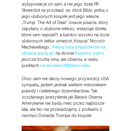
wytypował je on sam, a nie jego dział PR.
Stwierdził na przykład, że, obok Biblii, jedną z
jego ulubionych książek jest jego własna
„Trump: The Art of Deal” (znacie pisarza, który
zapytany o ulubione lektury, wskazuje dzieła,
które sam napisał?), a bardzo wysoko na liście
ulubionych lektur umieścił „Księcia” Niccolò
Machiavellego…
Pełną listę znajdziecie na
stronie party.pl
, na stronie
Esquire.com
i
jeszcze trochę inną, ale zbieżną w wielu
punktach
na stronie USNews.com
.
Choć sam nie darzę nowego przywódcy USA
sympatią, jestem jednak wielkim miłośnikiem
prawdy i rzetelnego dziennikarstwa. Tak
oczytanego prezydenta jak Barack Obama
Amerykanie nie będą mieć przez najbliższe
lata, ale też nie przesadzajmy z plotkami o
niechęci Donalda Trumpa do książek.