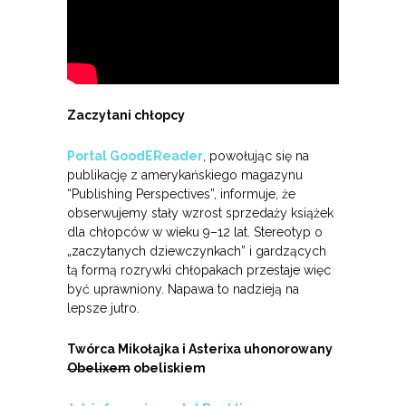
Zaczytani chłopcy
Portal GoodEReader
, powołując się na
publikację z amerykańskiego magazynu
“Publishing Perspectives”, informuje, że
obserwujemy stały wzrost sprzedaży książek
dla chłopców w wieku 9
–
12 lat. Stereotyp o
„zaczytanych dziewczynkach” i gardzących
tą formą rozrywki chłopakach przestaje więc
być uprawniony. Napawa to nadzieją na
lepsze jutro.
Twórca Mikołajka i Asterixa uhonorowany
Obelixem
obeliskiem