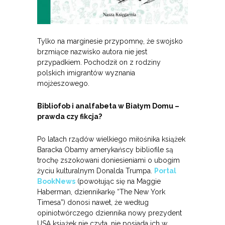
Tylko na marginesie przypomnę, że swojsko
brzmiące nazwisko autora nie jest
przypadkiem. Pochodził on z rodziny
polskich imigrantów wyznania
mojżeszowego.
Bibliofob i analfabeta w Białym Domu –
prawda czy fikcja?
Po latach rządów wielkiego miłośnika książek
Baracka Obamy amerykańscy bibliofile są
trochę zszokowani doniesieniami o ubogim
życiu kulturalnym Donalda Trumpa.
Portal
BookNews
(powołując się na Maggie
Haberman, dziennikarkę “The New York
Timesa”) donosi nawet, że według
opiniotwórczego dziennika nowy prezydent
USA książek nie czyta, nie posiada ich w