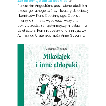
Jak informuje portal Booklips
, we
francuskim Angoulême postawiono obelisk na
cześć genialnego twórcy literatury dziecięcej
i komiksów, René Goscinny’ego. Obelisk
mierzy 5,83 metra wysokości, waży 7 ton i
pokryty został 82 najsłynniejszymi cytatami z
dzieł autora. Pomnik postawiono z inicjatywy
Aymara du Chateneta, męża Anne Goscinny.