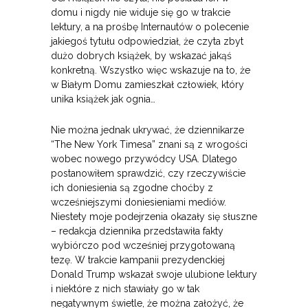
domu i nigdy nie widuje się go w trakcie
lektury, a na prośbę Internautów o polecenie
jakiegoś tytułu odpowiedział, że czyta zbyt
dużo dobrych książek, by wskazać jakąś
konkretną. Wszystko więc wskazuje na to, że
w Białym Domu zamieszkał człowiek, który
unika książek jak ognia…
Nie można jednak ukrywać, że dziennikarze
“The New York Timesa” znani są z wrogości
wobec nowego przywódcy USA. Dlatego
postanowiłem sprawdzić, czy rzeczywiście
ich doniesienia są zgodne choćby z
wcześniejszymi doniesieniami mediów.
Niestety moje podejrzenia okazały się słuszne
– redakcja dziennika przedstawiła fakty
wybiórczo pod wcześniej przygotowaną
tezę. W trakcie kampanii prezydenckiej
Donald Trump wskazał swoje ulubione lektury
i niektóre z nich stawiały go w tak
negatywnym świetle, że można założyć, że