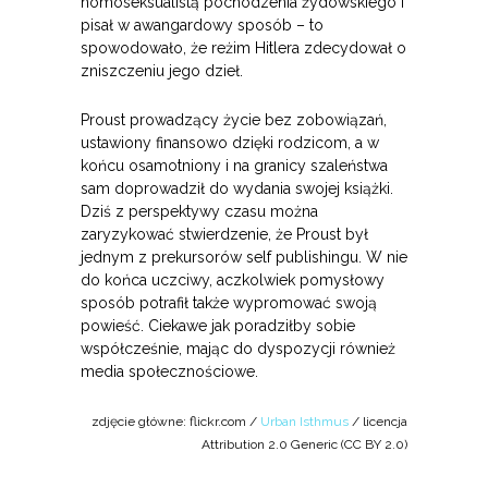
homoseksualistą pochodzenia żydowskiego i
pisał w awangardowy sposób – to
spowodowało, że reżim Hitlera zdecydował o
zniszczeniu jego dzieł.
Proust prowadzący życie bez zobowiązań,
ustawiony finansowo dzięki rodzicom, a w
końcu osamotniony i na granicy szaleństwa
sam doprowadził do wydania swojej książki.
Dziś z perspektywy czasu można
zaryzykować stwierdzenie, że Proust był
jednym z prekursorów self publishingu. W nie
do końca uczciwy, aczkolwiek pomysłowy
sposób potrafił także wypromować swoją
powieść. Ciekawe jak poradziłby sobie
współcześnie, mając do dyspozycji również
media społecznościowe.
zdjęcie główne: flickr.com /
Urban Isthmus
/ licencja
Attribution 2.0 Generic (CC BY 2.0)