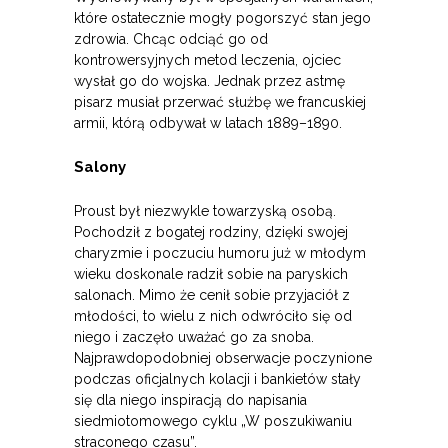
które ostatecznie mogły pogorszyć stan jego
zdrowia. Chcąc odciąć go od
kontrowersyjnych metod leczenia, ojciec
wysłał go do wojska. Jednak przez astmę
pisarz musiał przerwać służbę we francuskiej
armii, którą odbywał w latach 1889–1890.
Salony
Proust był niezwykle towarzyską osobą.
Pochodził z bogatej rodziny, dzięki swojej
charyzmie i poczuciu humoru już w młodym
wieku doskonale radził
sobie na paryskich
salonach. Mimo że cenił sobie przyjaciół z
młodości, to wielu z nich odwróciło się od
niego i zaczęło uważać go za snoba.
Najprawdopodobniej obserwacje poczynione
podczas oficjalnych kolacji i bankietów stały
się dla niego inspiracją do napisania
siedmiotomowego cyklu „W poszukiwaniu
straconego czasu”.