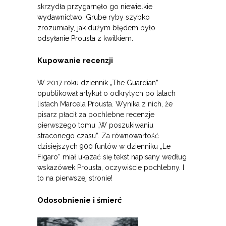
skrzydła przygarnęło go niewielkie
wydawnictwo. Grube ryby szybko
zrozumiały, jak dużym błędem było
odsyłanie Prousta z kwitkiem.
Kupowanie recenzji
W 2017 roku dziennik „The Guardian”
opublikował artykuł o odkrytych po latach
listach Marcela Prousta. Wynika z nich, że
pisarz płacił za pochlebne recenzje
pierwszego tomu „W poszukiwaniu
straconego czasu”. Za równowartość
dzisiejszych 900 funtów w dzienniku „Le
Figaro” miał ukazać się tekst napisany według
wskazówek Prousta, oczywiście pochlebny. I
to na pierwszej stronie!
Odosobnienie i śmierć