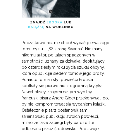
ZNAJDŹ
EBOOKA
LUB
KSIĄŻKĘ
NA WOBLINKU
Początkowo nikt nie chciał wydać pierwszego
tomu cyklu – „W stronę Swanna”. Nieznany
nikomu autor, po latach spędzonych w
samotności uznany za dziwaka, debiutujący
po czterdziestym roku życia szukał oficyny,
która opublikuje siedem tomów jego prozy.
Ponadto forma i styl powieści Prousta
spotkały się pierwotnie z ogromną krytyką.
Nawet bliscy znajomi (w tym wybitny
francuski pisarz Andre Gide) przekonywali go,
by nie kompromitował się wydaniem książki.
Ostatecznie pisarz postanowił sam
sfinansować publikację swoich powieści,
mimo że takie zabiegi były bardzo źle
odbierane przez środowisko. Pod swoje