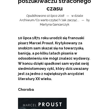
poszukiwaczu straconego
czasu
Opublikowano 10 lipca 2018
w dziale
Archiwum
/
Co warto czytać?
/
Jak zacząć...
by
Martyna Gancarczyk
10 lipca 1871 roku urodził się francuski
pisarz Marcel Proust. Krytykowany za
snobizm sam skazał się na towarzyską
banicję, a po kilku latach pisania w
odosobnieniu nie mógł znaleźć wydawcy.
W końcu dzięki spadkowi sam wydał swój
siedmiotomowy cykl, który dziś uważany
jest za jedno z największych arcydzieł
literatury XX wieku.
Choroba