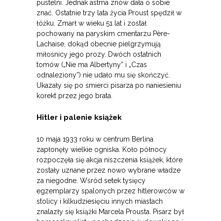
pustelni. Jednak astma znów dała o sobie
znać. Ostatnie trzy lata życia Proust spędził w
łóżku. Zmarł w wieku 51 lat i został
pochowany na paryskim cmentarzu Père-
Lachaise, dokąd obecnie pielgrzymują
miłośnicy jego prozy. Dwóch ostatnich
tomów („Nie ma Albertyny” i „Czas
odnaleziony”) nie udało mu się skończyć.
Ukazały się po śmierci pisarza po naniesieniu
korekt przez jego brata.
Hitler i palenie książek
10 maja 1933 roku w centrum Berlina
zapłonęły wielkie ogniska. Koło północy
rozpoczęła się akcja niszczenia książek, które
zostały uznane przez nowo wybrane władze
za niegodne. Wśród setek tysięcy
egzemplarzy spalonych przez hitlerowców w
stolicy i kilkudziesięciu innych miastach
znalazły się książki Marcela Prousta. Pisarz był