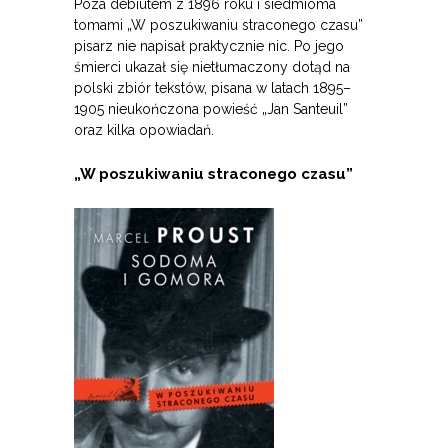
Poza debiutem z 1896 roku i siedmioma
tomami „W poszukiwaniu straconego czasu”
pisarz nie napisał praktycznie nic. Po jego
śmierci ukazał się nietłumaczony dotąd na
polski zbiór tekstów, pisana w latach 1895–
1905 nieukończona powieść „Jan Santeuil”
oraz kilka opowiadań.
„
W poszukiwaniu straconego czasu”