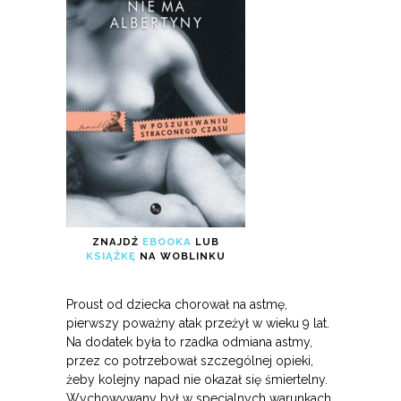
ZNAJDŹ
EBOOKA
LUB
KSIĄŻKĘ
NA WOBLINKU
Proust od dziecka chorował na astmę,
pierwszy poważny atak przeżył w wieku 9 lat.
Na dodatek była to rzadka odmiana astmy,
przez co potrzebował szczególnej opieki,
żeby kolejny napad nie okazał się śmiertelny.
Wychowywany był w specjalnych warunkach,