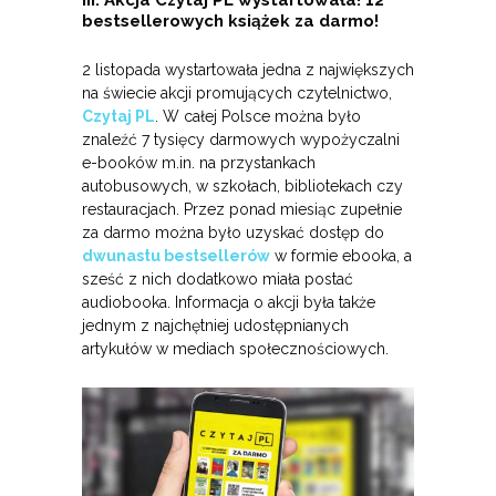
III. Akcja Czytaj PL wystartowała! 12
bestsellerowych książek za darmo!
2 listopada wystartowała jedna z największych
na świecie akcji promujących czytelnictwo,
Czytaj PL
. W całej Polsce można było
znaleźć 7 tysięcy darmowych wypożyczalni
e-booków m.in. na przystankach
autobusowych, w szkołach, bibliotekach czy
restauracjach. Przez ponad miesiąc zupełnie
za darmo można było uzyskać dostęp do
dwunastu bestsellerów
w formie ebooka, a
sześć z nich dodatkowo miała postać
audiobooka. Informacja o akcji była także
jednym z najchętniej udostępnianych
artykułów w mediach społecznościowych.