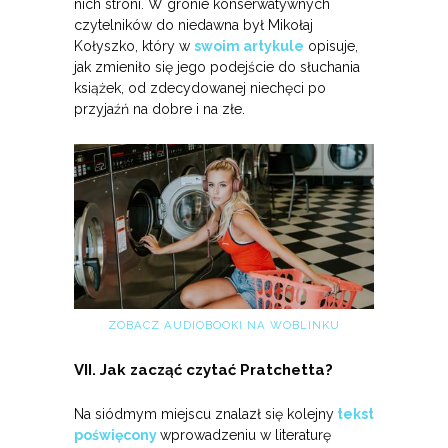
nich stroni. W gronie konserwatywnych
czytelników do niedawna był Mikołaj
Kołyszko, który w
swoim artykule
opisuje,
jak zmieniło się jego podejście do słuchania
książek, od zdecydowanej niechęci po
przyjaźń na dobre i na złe.
ZOBACZ AUDIOBOOKI NA WOBLINKU
VII. Jak zacząć czytać Pratchetta?
Na siódmym miejscu znalazł się kolejny
tekst
poświęcony
wprowadzeniu w literaturę