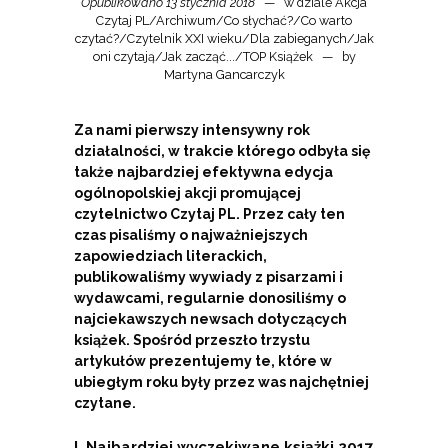
Opublikowano 13 stycznia 2018
w dziale
Akcja
Czytaj PL
/
Archiwum
/
Co słychać?
/
Co warto
czytać?
/
Czytelnik XXI wieku
/
Dla zabieganych
/
Jak
oni czytają
/
Jak zacząć...
/
TOP Książek
by
Martyna Gancarczyk
Za nami pierwszy intensywny rok
działalności, w trakcie którego odbyła się
także najbardziej efektywna edycja
ogólnopolskiej akcji promującej
czytelnictwo Czytaj PL. Przez cały ten
czas pisaliśmy o najważniejszych
zapowiedziach literackich,
publikowaliśmy wywiady z pisarzami i
wydawcami, regularnie donosiliśmy o
najciekawszych newsach dotyczących
książek. Spośród przeszło trzystu
artykułów prezentujemy te, które w
ubiegłym roku były przez was najchętniej
czytane.
I. Najbardziej wyczekiwane książki 2017