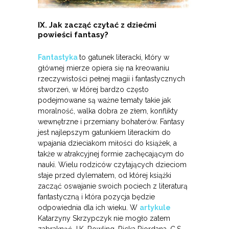
IX. Jak zacząć czytać z dziećmi
powieści fantasy?
Fantastyka
to gatunek literacki, który w
głównej mierze opiera się na kreowaniu
rzeczywistości pełnej magii i fantastycznych
stworzeń, w której bardzo często
podejmowane są ważne tematy takie jak
moralność, walka dobra ze złem, konflikty
wewnętrzne i przemiany bohaterów. Fantasy
jest najlepszym gatunkiem literackim do
wpajania dzieciakom miłości do książek, a
także w atrakcyjnej formie zachęcającym do
nauki. Wielu rodziców czytających dzieciom
staje przed dylematem, od której książki
zacząć oswajanie swoich pociech z literaturą
fantastyczną i która pozycja będzie
odpowiednia dla ich wieku. W
artykule
Katarzyny Skrzypczyk nie mogło zatem
zabraknąć J.K. Rowling, Ricka Riordana, C.S.