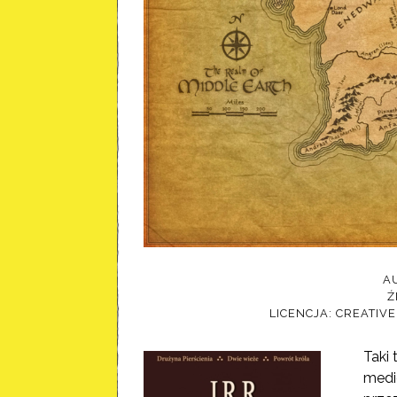
A
Ź
LICENCJA: CREATIV
Taki 
medi