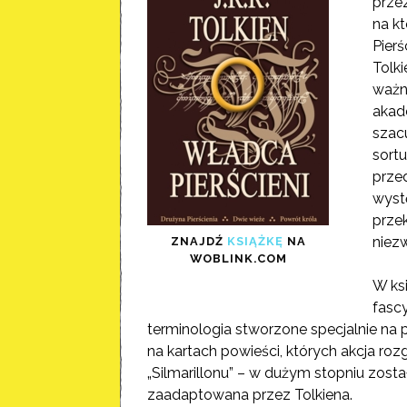
przez
na kt
Pierś
Tolki
ważn
akade
szac
sort
przed
wystę
prze
niez
ZNAJDŹ
KSIĄŻKĘ
NA
WOBLINK.COM
W ks
fascy
terminologia stworzone specjalnie n
na kartach powieści, których akcja roz
„Silmarillonu” – w dużym stopniu został
zaadaptowana przez Tolkiena.