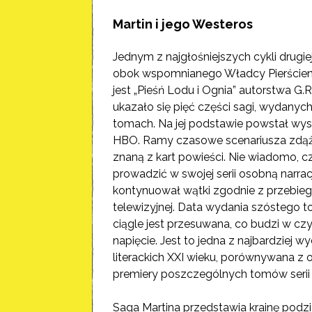
Martin i jego Westeros
Jednym z najgłośniejszych cykli drugi
obok wspomnianego Władcy Pierścieni 
jest „Pieśń Lodu i Ognia” autorstwa G.R
ukazało się pięć części sagi, wydanyc
tomach. Na jej podstawie powstał wy
HBO. Ramy czasowe scenariusza zdąż
znaną z kart powieści. Nie wiadomo, c
prowadzić w swojej serii osobną narrac
kontynuował wątki zgodnie z przebieg
telewizyjnej. Data wydania szóstego t
ciągle jest przesuwana, co budzi w cz
napięcie. Jest to jedna z najbardziej 
literackich XXI wieku, porównywana z
premiery poszczególnych tomów serii 
Saga Martina przedstawia krainę podz