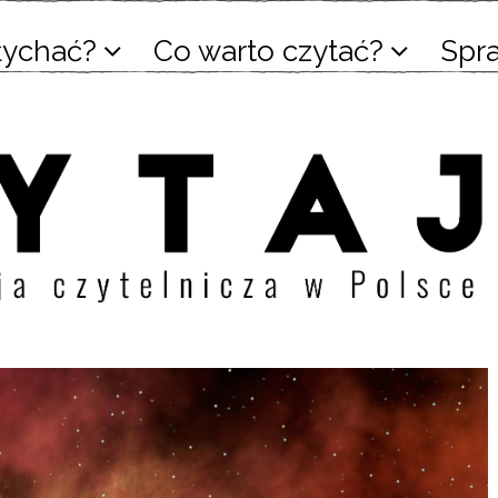
łychać?
Co warto czytać?
Spr