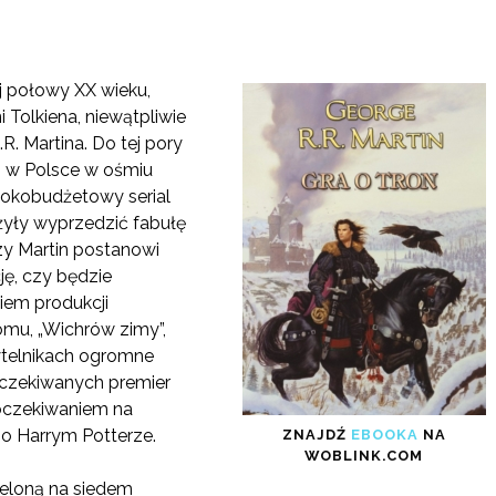
ej połowy XX wieku,
Tolkiena, niewątpliwie
.R. Martina. Do tej pory
h w Polsce w ośmiu
sokobudżetowy serial
yły wyprzedzić fabułę
zy Martin postanowi
ję, czy będzie
iem produkcji
omu, „Wichrów zimy”,
ytelnikach ogromne
wyczekiwanych premier
 oczekiwaniem na
o Harrym Potterze.
ZNAJDŹ
EBOOKA
NA
WOBLINK.COM
ieloną na siedem