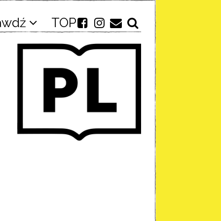
awdź
TOP