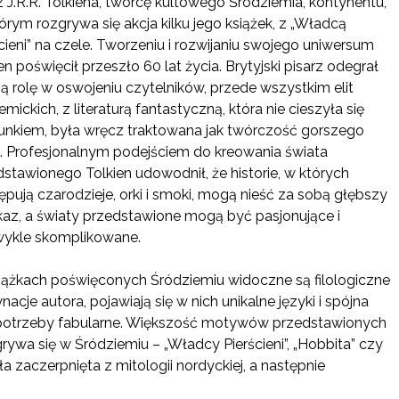
 J.R.R. Tolkiena, twórcę kultowego Śródziemia, kontynentu,
órym rozgrywa się akcja kilku jego książek, z „Władcą
cieni” na czele. Tworzeniu i rozwijaniu swojego uniwersum
en poświęcił przeszło 60 lat życia. Brytyjski pisarz odegrał
ą rolę w oswojeniu czytelników, przede wszystkim elit
mickich, z literaturą fantastyczną, która nie cieszyła się
unkiem, była wręcz traktowana jak twórczość gorszego
u. Profesjonalnym podejściem do kreowania świata
stawionego Tolkien udowodnił, że historie, w których
pują czarodzieje, orki i smoki, mogą nieść za sobą głębszy
kaz, a światy przedstawione mogą być pasjonujące i
wykle skomplikowane.
iążkach poświęconych Śródziemiu widoczne są filologiczne
nacje autora, pojawiają się w nich unikalne języki i spójna
a potrzeby fabularne. Większość motywów przedstawionych
grywa się w Śródziemiu – „Władcy Pierścieni”, „Hobbita” czy
a zaczerpnięta z mitologii nordyckiej, a następnie