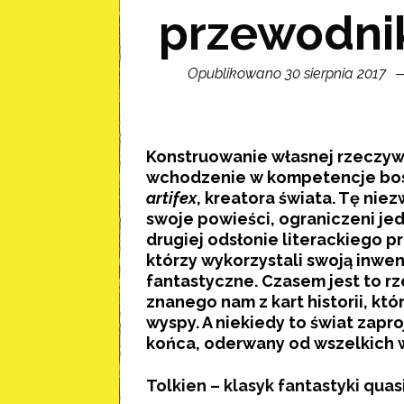
przewodnik
Opublikowano 30 sierpnia 2017
Konstruowanie własnej rzeczy
wchodzenie w kompetencje bo
artifex
, kreatora świata. Tę nie
swoje powieści, ograniczeni je
drugiej odsłonie literackiego
którzy wykorzystali swoją inwe
fantastyczne. Czasem jest to r
znanego nam z kart historii, kt
wyspy. A niekiedy to świat zap
końca, oderwany od wszelkich w
Tolkien – klasyk fantastyki qua