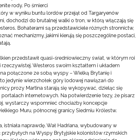
nite rody. Po śmierci
który w wyniku buntu lordów przejął od Targaryenów
 dochodzi do brutalnej walki o tron, w którą włączają się
teros. Bohaterami są przedstawiciele różnych stronnictw,
nać mechanizmy, jakimi kierują się poszczególne postaci,
tają.
lkien przedstawił quasi-średniowieczny świat, w którym roi
ii rzeczywistej. Westeros swoim kształtem i układem
a połączone ze sobą wyspy – Wielką Brytanię i
 to jedynie wierzchołek góry lodowej nawiązań do
nicy prozy Martina starają się wykopywać, dzieląc się
portalach internetowych. Na potwierdzenie tezy, że pisarz
hnej, wystarczy wspomnieć chociażby koncepcje
lkiego Muru, północnej granicy Siedmiu Królestw.
ża, istniała naprawdę. Wał Hadriana, wybudowany w
nić przybyłych na Wyspy Brytyjskie kolonistów rzymskich