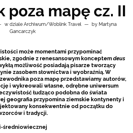
 poza mapę cz. II
w dziale
Archiwum
/
Woblink Travel
by
Martyna
Gancarczyk
wistości może momentami przypominać
skie, zgodnie z renesansowym konceptem
deus
zwykłą możliwość posiadają pisarze tworzący
dynie zasobem słownictwa i wyobraźnią. W
 przewodnika poza mapę przedstawiamy autorów,
ncję i wykreowali własne, odrębne uniwersum
zeczywistość łudząco podobna do świata
órej geografia przypomina ziemskie kontynenty i
rojektowany konsekwentnie od początku do
zorców i tradycji.
si-średniowiecznej