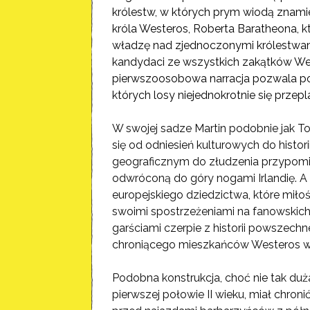
królestw, w których prym wiodą znamie
króla Westeros, Roberta Baratheona, 
władzę nad zjednoczonymi królestwami,
kandydaci ze wszystkich zakątków Wes
pierwszoosobowa narracja pozwala poz
których losy niejednokrotnie się przepla
W swojej sadze Martin podobnie jak To
się od odniesień kulturowych do histor
geograficznym do złudzenia przypomin
odwróconą do góry nogami Irlandię. A
europejskiego dziedzictwa, które miłoś
swoimi spostrzeżeniami na fanowskich 
garściami czerpie z historii powszec
chroniącego mieszkańców Westeros wie
Podobna konstrukcja, choć nie tak du
pierwszej połowie II wieku, miał chro