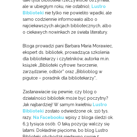
ale w ubiegłym roku, nie ostatnio),
Lustro
Biblioteki
nie tylko nie powieliło wpadki, ale
samo codziennie informowało albo o
najciekawszych akcjach bibliotecznych, albo
o ciekawych nowinkach ze świata literatury.
Bloga prowadzi pani Barbara Maria Morawiec,
ekspert ds. bibliotek, prowadząca szkolenia
dla bibliotekarzy i czytelników, autorka m.in.
książek „Biblioteki cyfrowe: tworzenie,
zarządzanie, odbiór” oraz „Biblioblog w
pigułce – poradnik dla bibliotekarzy”..
Zastanawiacie się pewnie, czy blog o
działalności bibliotek może być poczytny?
Jak najbardziej! W samym kwietniu
Lustro
Biblioteki
zostało odwiedzone ok. 110 tys.
razy.
Na Facebooku
wpisy z bloga śledzi ok.
6,3 tysiąca osób. O taką pozycję walczy się
latami. Dokładnie pięcioma, bo blog Lustro
Biblioteki obchodził niedawno swoje 5.