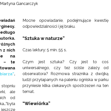
Martyna Gancarczyk
owiadań
Mocne opowiadanie, podejmujące kwestię
ginesy.
odpowiedzialności i jej braku.
edługo
“Sztuka w naturze”
orka.
óżnych
Czas lektury: 5 min. 55 s.
m z nich
nie na
Czym jest sztuka? Czy jest to coś
ć – te
uniwersalnego, czy też ściśle zależy od
ktowana
obserwatora? Rozmowa strażnika z dwójką
biarza”
.
ludzi przyłapanych na paleniu ogniska w parku
przyniesie kilka ciekawych spostrzeżeń na ten
stopniu
temat.
ki, ale
ich od
“Wiewiórka”
a…”była
t jeszcze