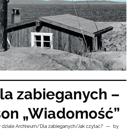
la zabieganych –
son „Wiadomość”
 dziale
Archiwum
/
Dla zabieganych
/
Jak czytać?
by