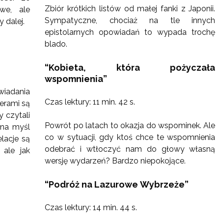
Zbiór krótkich listów od małej fanki z Japonii.
awe, ale
Sympatyczne, chociaż na tle innych
 dalej.
epistolarnych opowiadań to wypada trochę
blado.
“Kobieta, która pożyczała
wspomnienia”
dania
Czas lektury: 11 min. 42 s.
erami są
y czytali
Powrót po latach to okazja do wspominek. Ale
 na myśl
co w sytuacji, gdy ktoś chce te wspomnienia
elacje są
odebrać i wtłoczyć nam do głowy własną
 ale jak
wersję wydarzeń? Bardzo niepokojące.
“Podróż na Lazurowe Wybrzeże”
Czas lektury: 14 min. 44 s.