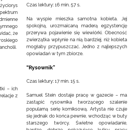
Czas lektury: 16 min. 57 s.
yciorys
pektrum
Na wyspie mieszka samotna kobieta. Jej
dmienne
spokojną, urozmaicaną maderą egzystencję
ntymnego
przerywa pojawienie się wiewiórki. Obecność
widać, że
zwierzątka wpłynie na nią bardziej, niż kobieta
oskiego
mogłaby przypuszczać. Jedno z najlepszych
ncholii.
opowiadań w tym zbiorze.
“Rysownik”
Czas lektury: 17 min. 15 s.
ki – ich
Samuel Stein dostaje pracę w gazecie – ma
relacje z
zastąpić rysownika tworzącego szalenie
popularną serię komiksową. Artysta nie czuje
się jednak do końca pewnie, wchodząc w buty
starszego twórcy. Świetne opowiadanie,
bardzo dobrze pokazujące kulisy pracy