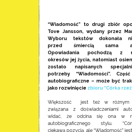
“Wiadomość” to drugi zbiór op
Tove Jansson, wydany przez Mar
Wyboru tekstów dokonała ni
przed śmiercią sama aut
Opowiadania pochodzą z r
okresów jej życia, natomiast osie
zostało napisanych specjal
potrzeby “Wiadomości”. Częś
autobiograficzne – może być tra
jako rozwinięcie
zbioru “Córka rzeź
Większość jest też w różnym 
związana z doświadczeniami autor
widać, że odcina się ona w n
autobiograficznego stylu. “Córk
ciekawą pozycją, ale “Wiadomość”
jes