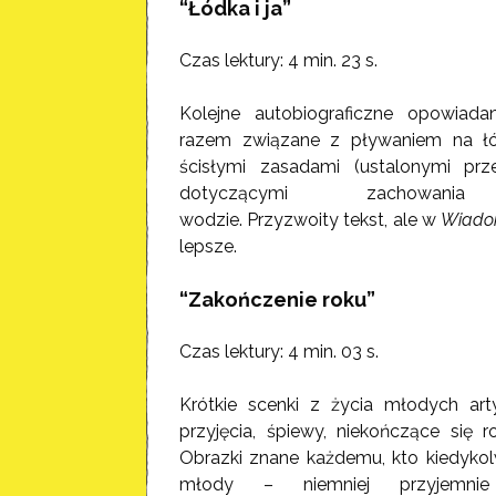
“Łódka i ja”
Czas lektury: 4 min. 23 s.
Kolejne autobiograficzne opowiada
razem związane z pływaniem na łó
ścisłymi zasadami (ustalonymi prz
dotyczącymi zachowan
wodzie. Przyzwoity tekst, ale w
Wiado
lepsze.
“Zakończenie roku”
Czas lektury: 4 min. 03 s.
Krótkie scenki z życia młodych ar
przyjęcia, śpiewy, niekończące się 
Obrazki znane każdemu, kto kiedykol
młody – niemniej przyjemnie