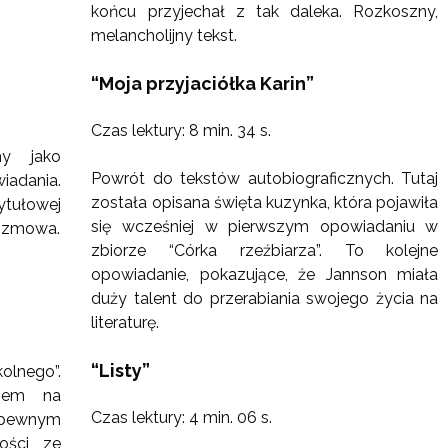
końcu przyjechał z tak daleka. Rozkoszny,
melancholijny tekst.
“Moja przyjaciółka Karin”
Czas lektury: 8 min. 34 s.
y jako
Powrót do tekstów autobiograficznych. Tutaj
adania.
została opisana święta kuzynka, która pojawiła
tułowej
się wcześniej w pierwszym opowiadaniu w
rozmowa.
zbiorze “Córka rzeźbiarza”. To kolejne
opowiadanie, pokazujące, że Jannson miała
duży talent do przerabiania swojego życia na
literaturę.
“Listy”
olnego”.
azem na
Czas lektury: 4 min. 06 s.
 pewnym
ości ze