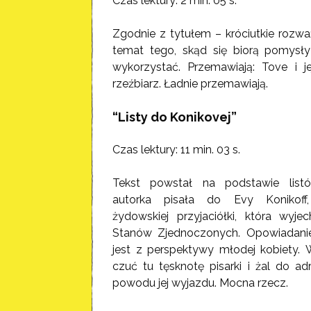
Czas lektury: 2 min. 05 s.
Zgodnie z tytułem – króciutkie rozwa
temat tego, skąd się biorą pomysły 
wykorzystać. Przemawiają: Tove i jej
rzeźbiarz. Ładnie przemawiają.
“Listy do Konikovej”
Czas lektury: 11 min. 03 s.
Tekst powstał na podstawie listó
autorka pisała do Evy Konikoff,
żydowskiej przyjaciółki, która wyje
Stanów Zjednoczonych. Opowiadani
jest z perspektywy młodej kobiety. 
czuć tu tęsknotę pisarki i żal do adr
powodu jej wyjazdu.
Mocna rzecz.