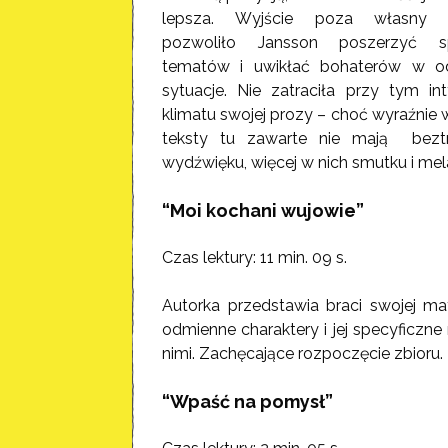
lepsza. Wyjście poza własny ż
pozwoliło Jansson poszerzyć s
tematów i uwikłać bohaterów w o
sytuacje. Nie zatraciła przy tym i
klimatu swojej prozy – choć wyraźnie 
teksty tu zawarte nie mają beztr
wydźwięku, więcej w nich smutku i mela
“Moi kochani wujowie”
Czas lektury: 11 min. 09 s.
Autorka przedstawia braci swojej mat
odmienne charaktery i jej specyficzne 
nimi. Zachęcające rozpoczęcie zbioru.
“Wpaść na pomysł”