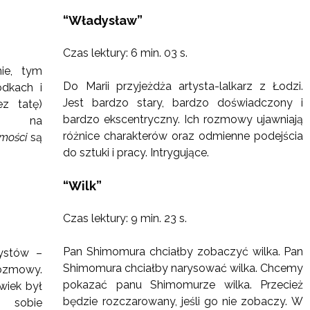
“Władysław”
Czas lektury: 6 min. 03 s.
nie, tym
Do Marii przyjeżdża artysta-lalkarz z Łodzi.
dkach i
Jest bardzo stary, bardzo doświadczony i
ez tatę)
bardzo ekscentryczny. Ich rozmowy ujawniają
ia na
różnice charakterów oraz odmienne podejścia
mości
są
do sztuki i pracy. Intrygujące.
“Wilk”
Czas lektury: 9 min. 23 s.
Pan Shimomura chciałby zobaczyć wilka. Pan
tystów –
Shimomura chciałby narysować wilka. Chcemy
rozmowy.
pokazać panu Shimomurze wilka. Przecież
wiek był
będzie rozczarowany, jeśli go nie zobaczy. W
 sobie