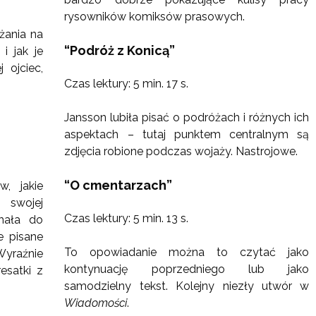
rysowników komiksów prasowych.
żania na
“Podróż z Konicą”
i jak je
 ojciec,
Czas lektury: 5 min. 17 s.
Jansson lubiła pisać o podróżach i różnych ich
aspektach – tutaj punktem centralnym są
zdjęcia robione podczas wojaży. Nastrojowe.
“O cmentarzach”
w, jakie
 swojej
Czas lektury: 5 min. 13 s.
chała do
e pisane
To opowiadanie można to czytać jako
Wyraźnie
kontynuację poprzedniego lub jako
esatki z
samodzielny tekst. Kolejny niezły utwór w
Wiadomości
.