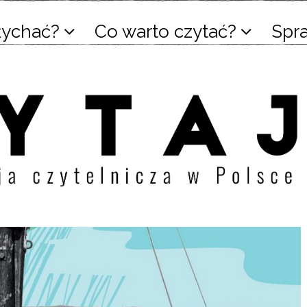
łychać?
Co warto czytać?
Spr