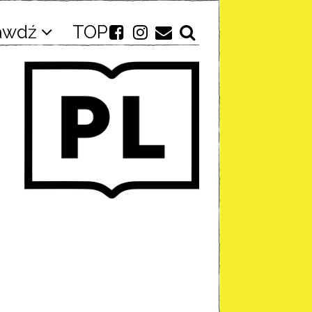
awdź
TOP