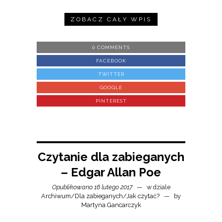
ZOBACZ CAŁY WPIS
0 COMMENTS
FACEBOOK
TWITTER
GOOGLE
PINTEREST
Czytanie dla zabieganych
– Edgar Allan Poe
Opublikowano 16 lutego 2017
w dziale
Archiwum
/
Dla zabieganych
/
Jak czytać?
by
Martyna Gancarczyk