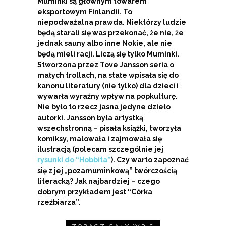
Muminki są głównym towarem
eksportowym Finlandii. To
niepodważalna prawda. Niektórzy ludzie
będą starali się was przekonać, że nie, że
jednak sauny albo inne Nokie, ale nie
będą mieli racji. Liczą się tylko Muminki.
Stworzona przez Tove Jansson seria o
małych trollach, na stałe wpisała się do
kanonu literatury (nie tylko) dla dzieci i
wywarła wyraźny wpływ na popkulturę.
Nie było to rzecz jasna jedyne dzieło
autorki. Jansson była artystką
wszechstronną – pisała książki, tworzyła
komiksy, malowała i zajmowała się
ilustracją (polecam szczególnie jej
rysunki do “Hobbita”
). Czy warto zapoznać
się z jej „pozamuminkową” twórczością
literacką? Jak najbardziej – czego
dobrym przykładem jest “Córka
rzeźbiarza”.