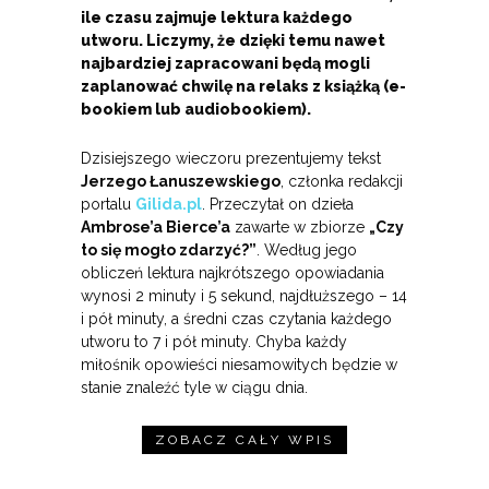
ile czasu zajmuje lektura każdego
utworu. Liczymy, że dzięki temu nawet
najbardziej zapracowani będą mogli
zaplanować chwilę na relaks z książką (e-
bookiem lub audiobookiem).
Dzisiejszego wieczoru prezentujemy tekst
Jerzego Łanuszewskiego
, członka redakcji
portalu
Gilida.pl
. Przeczytał on dzieła
Ambrose’a Bierce’a
zawarte w zbiorze
„Czy
to się mogło zdarzyć?”
. Według jego
obliczeń lektura najkrótszego opowiadania
wynosi 2 minuty i 5 sekund, najdłuższego – 14
i pół minuty, a średni czas czytania każdego
utworu to 7 i pół minuty. Chyba każdy
miłośnik opowieści niesamowitych będzie w
stanie znaleźć tyle w ciągu dnia.
ZOBACZ CAŁY WPIS