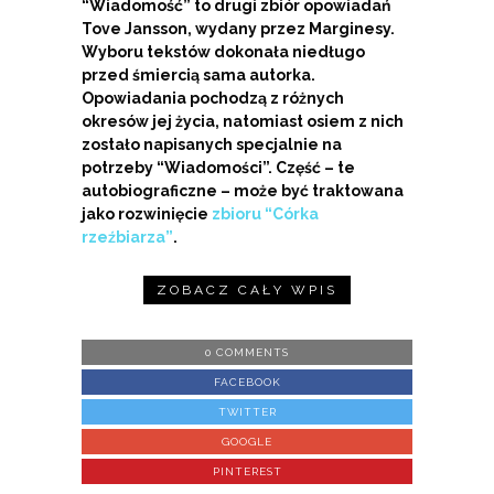
“Wiadomość” to drugi zbiór opowiadań
Tove Jansson, wydany przez Marginesy.
Wyboru tekstów dokonała niedługo
przed śmiercią sama autorka.
Opowiadania pochodzą z różnych
okresów jej życia, natomiast osiem z nich
zostało napisanych specjalnie na
potrzeby “Wiadomości”. Część – te
autobiograficzne – może być traktowana
jako rozwinięcie
zbioru “Córka
rzeźbiarza”
.
ZOBACZ CAŁY WPIS
0 COMMENTS
FACEBOOK
TWITTER
GOOGLE
PINTEREST