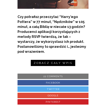
Czy potrafisz przeczytać “Harry’ego
Pottera” w 77 minut, “Nędzników” w 105
minut, a całą Biblię w niecałe 13 godzin?
Producenci aplikacji korzystających z
metody RSVP twierdzą, że tak
–
wystarczy, że wykorzystasz ich produkt.
Postanowiliśmy to sprawdzić i… jesteśmy
pod wrażeniem.
ZOBACZ CAŁY WPIS
22 COMMENTS
FACEBOOK
TWITTER
GOOGLE
PINTEREST