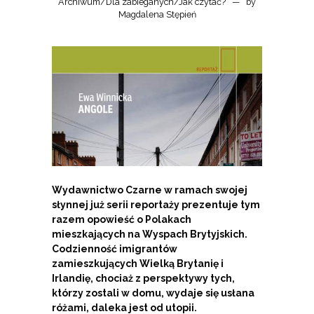
Archiwum
/
Dla zabieganych
/
Jak czytać?
by
Magdalena Stępień
Wydawnictwo Czarne w ramach swojej
słynnej już serii reportaży prezentuje tym
razem opowieść o Polakach
mieszkających na Wyspach Brytyjskich.
Codzienność imigrantów
zamieszkujących Wielką Brytanię i
Irlandię, chociaż z perspektywy tych,
którzy zostali w domu, wydaje się usłana
różami, daleka jest od utopii.