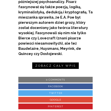
późniejszej psychoanalizy. Pisarz
fascynował się także poezją, logiką,
kryminalistyką, dedukcją i kryptografią. Ta
mieszanka sprawiła, że E.A. Poe był
pierwszym autorem dzieł grozy, który
został doceniony jako twórca literatury
wysokiej. Fascynowali się nim nie tylko
Bierce czy Lovecraft (znani pisarze
powieści niesamowitych), ale też
Baudelaire, Huysmans, Meyrink, de
Quincey czy Dostojewski.
ZOBACZ CAŁY WPIS
0 COMMENTS
FACEBOOK
TWITTER
GOOGLE
PINTEREST