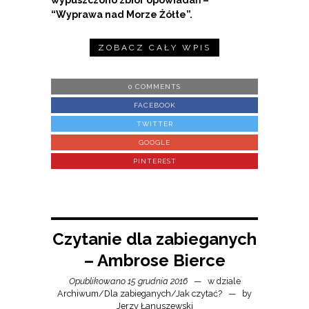
wypuszczono zbiór opowiadań –
“Wyprawa nad Morze Żółte”.
ZOBACZ CAŁY WPIS
0 COMMENTS
FACEBOOK
TWITTER
GOOGLE
PINTEREST
Czytanie dla zabieganych
– Ambrose Bierce
Opublikowano 15 grudnia 2016
w dziale
Archiwum
/
Dla zabieganych
/
Jak czytać?
by
Jerzy Łanuszewski