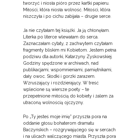
tworzyć i niosła pióro przez kartki papieru.
Miłości, która niosła wolność. Miłości, która
niszczyła i po cichu zabijała – drugie serce.
Ja nie czytałam tej książki. Ja ją chłonęłam.
Literka po literce wlewałam do serca.
Zaznaczałam cytaty, z zachwytem czytałam
fragmenty bliskim mi Kobietom. Jestem pełna
podziwu dla autorki, Katarzyny Zyskowskiej.
Godziny spędzone w archiwach, nad
publikacjami, wspomnieniami, pamiętnikami,
dały owoc. Słodki i gorzki zarazem.
Wzruszający i rozdzierający. W treść
wplecione są wiersze poety – te
przepełnione miłością do kobiety i żalem za
utraconą wolnością ojczyzny.
Po „Ty jesteś moje imię” przyszła pora na
oddanie głosu bohaterom dramatu
Baczyńskich – rozgrywającego się w sercach
i na ulicach walczącego miasta. Przyszła pora