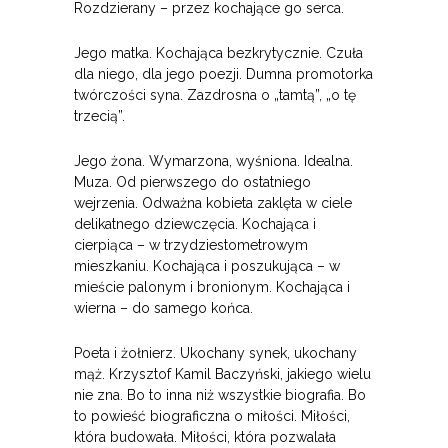
Rozdzierany – przez kochające go serca.
Jego matka. Kochająca bezkrytycznie. Czuła
dla niego, dla jego poezji. Dumna promotorka
twórczości syna. Zazdrosna o „tamtą”, „o tę
trzecią”.
Jego żona. Wymarzona, wyśniona. Idealna.
Muza. Od pierwszego do ostatniego
wejrzenia. Odważna kobieta zaklęta w ciele
delikatnego dziewczęcia. Kochająca i
cierpiąca – w trzydziestometrowym
mieszkaniu. Kochająca i poszukująca – w
mieście palonym i bronionym. Kochająca i
wierna – do samego końca.
Poeta i żołnierz. Ukochany synek, ukochany
mąż. Krzysztof Kamil Baczyński, jakiego wielu
nie zna. Bo to inna niż wszystkie biografia. Bo
to powieść biograficzna o miłości. Miłości,
która budowała. Miłości, która pozwalała