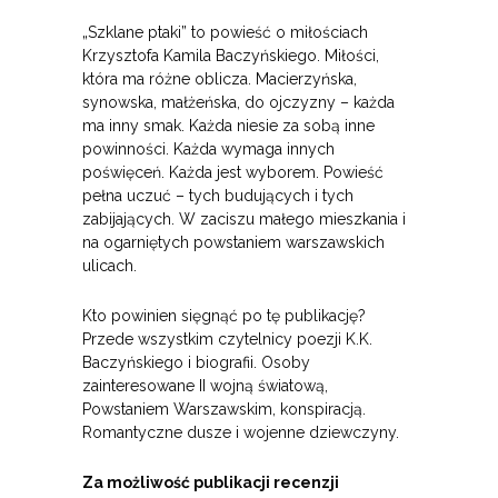
„Szklane ptaki” to powieść o miłościach
Krzysztofa Kamila Baczyńskiego. Miłości,
która ma różne oblicza. Macierzyńska,
synowska, małżeńska, do ojczyzny – każda
ma inny smak. Każda niesie za sobą inne
powinności. Każda wymaga innych
poświęceń. Każda jest wyborem. Powieść
pełna uczuć – tych budujących i tych
zabijających. W zaciszu małego mieszkania i
na ogarniętych powstaniem warszawskich
ulicach.
Kto powinien sięgnąć po tę publikację?
Przede wszystkim czytelnicy poezji K.K.
Baczyńskiego i biografii. Osoby
zainteresowane II wojną światową,
Powstaniem Warszawskim, konspiracją.
Romantyczne dusze i wojenne dziewczyny.
Za możliwość publikacji recenzji