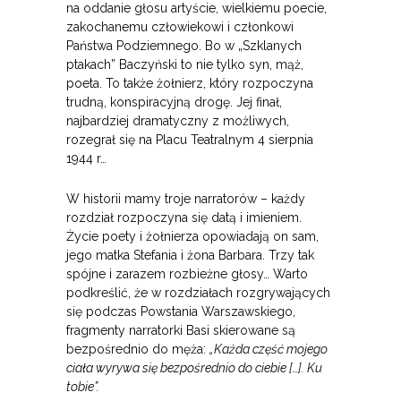
na oddanie głosu artyście, wielkiemu poecie,
zakochanemu człowiekowi i członkowi
Państwa Podziemnego. Bo w „Szklanych
ptakach” Baczyński to nie tylko syn, mąż,
poeta. To także żołnierz, który rozpoczyna
trudną, konspiracyjną drogę. Jej finał,
najbardziej dramatyczny z możliwych,
rozegrał się na Placu Teatralnym 4 sierpnia
1944 r…
W historii mamy troje narratorów – każdy
rozdział rozpoczyna się datą i imieniem.
Życie poety i żołnierza opowiadają on sam,
jego matka Stefania i żona Barbara. Trzy tak
spójne i zarazem rozbieżne głosy… Warto
podkreślić, że w rozdziałach rozgrywających
się podczas Powstania Warszawskiego,
fragmenty narratorki Basi skierowane są
bezpośrednio do męża:
„Każda część mojego
ciała wyrywa się bezpośrednio do ciebie […]. Ku
tobie”.