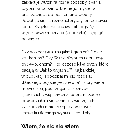
zaskakuje. Autor na różne sposoby skłania
czytelnika do samodzielnego myślenia
oraz zachęca do poszerzania wiedzy.
Powołuje się na różne autorytety, przedstawia
teorie. Książka ma ciekawą bibliografię,
więc zawsze można coś doczytać, sięgnąć
po więcej.
Czy wszechświat ma jakieś granice? Gdzie
jest komos? Czy Wielki Wybuch naprawdę
był wybuchem? – to jeszcze kilka pytań, które
padają w „Jak to wyjaśnić?”. Najbardziej
w publikacji spodobał mi się rozdział
„Dlaczego pojęcie jest zielone”, który wiele
mówi o roli, postrzeganiu i różnych
zjawiskach związanych z kolorami. Sporo
dowiedziałam się w nim o zwierzętach.
Zaskoczyło mnie, że np. barwa łososia,
krewetki i flaminga wynika z ich diety.
Wiem, że nic nie wiem