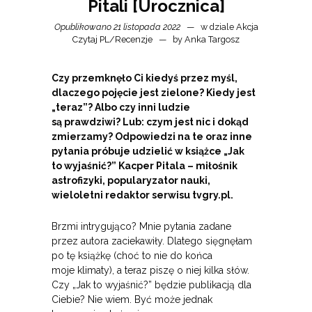
Pitali [Urocznica]
Opublikowano 21 listopada 2022
w dziale
Akcja
Czytaj PL
/
Recenzje
by
Anka Targosz
Czy przemknęło Ci kiedyś przez myśl,
dlaczego pojęcie jest zielone? Kiedy jest
„teraz”? Albo czy inni ludzie
są prawdziwi? Lub: czym jest nic i dokąd
zmierzamy? Odpowiedzi na te oraz inne
pytania próbuje udzielić w książce „Jak
to wyjaśnić?” Kacper Pitala – miłośnik
astrofizyki, popularyzator nauki,
wieloletni redaktor serwisu tvgry.pl.
Brzmi intrygująco? Mnie pytania zadane
przez autora zaciekawiły. Dlatego sięgnęłam
po tę książkę (choć to nie do końca
moje klimaty), a teraz piszę o niej kilka słów.
Czy „Jak to wyjaśnić?” będzie publikacją dla
Ciebie? Nie wiem. Być może jednak