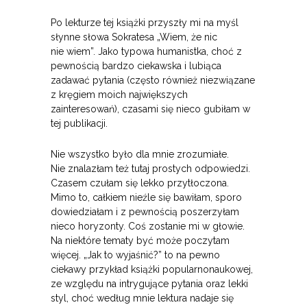
Po lekturze tej książki przyszły mi na myśl
słynne słowa Sokratesa „Wiem, że nic
nie wiem”. Jako typowa humanistka, choć z
pewnością bardzo ciekawska i lubiąca
zadawać pytania (często również niezwiązane
z kręgiem moich największych
zainteresowań), czasami się nieco gubiłam w
tej publikacji.
Nie wszystko było dla mnie zrozumiałe.
Nie znalazłam też tutaj prostych odpowiedzi.
Czasem czułam się lekko przytłoczona.
Mimo to, całkiem nieźle się bawiłam, sporo
dowiedziałam i z pewnością poszerzyłam
nieco horyzonty. Coś zostanie mi w głowie.
Na niektóre tematy być może poczytam
więcej. „Jak to wyjaśnić?” to na pewno
ciekawy przykład książki popularnonaukowej,
ze względu na intrygujące pytania oraz lekki
styl, choć według mnie lektura nadaje się