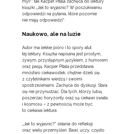
my!)”: tak Kacper Pitala zachęca do lektury
książki „Jak to wyjaśnić? W poszukiwaniu
odpowiedzi na pytania, które pozornie
nie mają odpowiedzi”.
Naukowo, ale na luzie
Autor ma lekkie pióro i to spory atut
tej lektury. Książka napisana jest prostym,
żywym, przystępnym językiem, z humorem
oraz pasją. Kacper Pitala przedstawia
mnóstwo ciekawostek, chętnie dzieli się
z czytelnikami wiedzą i swoimi
spostrzeżeniami. Zachęca do dyskusji. Stara
się nie przynudzać. Dla tych, którzy lubią
poszerzać horyzonty oraz są ciekawi świata
i kosmosu – z pewnością może być
to ciekawa lektura.
„Jak to wyjaśnić?” skłania do refleksji
oraz wielu przemyśleń. Bawi, uczy, często