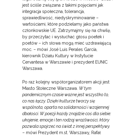
jest ściśle związana z takimi pojęciami jak
integracja społeczna, tolerancja,
sprawiedliwość, niedyskryminowanie –
wartościami, które podzielamy jako państwa
członkowskie UE. Zatrzymajmy się na chwilę,
by przeczytać i wysłuchać głosu poetek i
poetów – ich słowa mogą mieć uzdrawiającą
moc. – mówi José Luis Perales García,
kierownik Działu Kultury w Instytucie
Cervantesa w Warszawie i prezydent EUNIC
Warszawa.
Po raz kolejny współorganizatorem akcji jest
Miasto Stołeczne Warszawa.
W tym
pandemicznym czasie ważne jest wszystko to,
co nas łączy. Dzięki kulturze tworzy się
wspólnota, oparta na solidarności i wzajemnej
dbałości. W poezji każdy znajdzie coś dla siebie:
ukojenie, emocje i ten rodzaj wrażliwości, który
pozwala spojrzeć na świat z innej perspektywy.
– mówi Prezydent m.st. Warszawy, Rafał