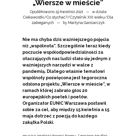
„Wiersze w mieście”
Opublikowano 19 kwietnia 2021
w dziale
Ciekawostki
/
Co słychać?
/
Czytelnik XXI wieku
/
Dla
zabieganych
by
Martyna Gancarczyk
Nie ma chyba dziś ważniejszego pojęcia
niż „wspólnota”. Szczególnie teraz kiedy
poczucie współodpowiedzialności za
otaczających nas ludzi stało się jednym z
ważniejszych narzędzi w walce z
pandemią. Dlatego właśnie tematowi
wspólnoty poświęcona jest tegoroczna
odsłona projektu „Wiersze w mieście”, w
ramach której zabrało głos 20
europejskich poetek i poetów.
Organizator EUNIC Warszawa postawił
sobie za cel, aby między 15 kwietnia a 15
maja dotrzeć z poezją do każdego
zakątka Polski.