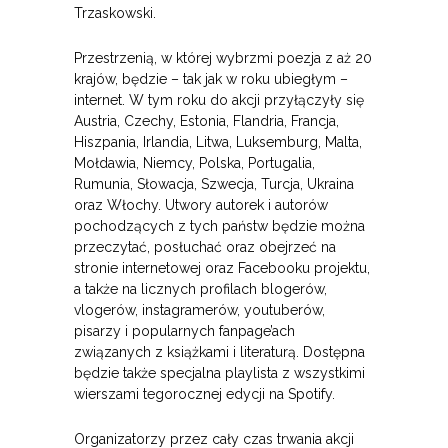
Trzaskowski.
Przestrzenią, w której wybrzmi poezja z aż 20
krajów, będzie – tak jak w roku ubiegłym –
internet. W tym roku do akcji przyłączyły się
Austria, Czechy, Estonia, Flandria, Francja,
Hiszpania, Irlandia, Litwa, Luksemburg, Malta,
Mołdawia, Niemcy, Polska, Portugalia,
Rumunia, Słowacja, Szwecja, Turcja, Ukraina
oraz Włochy. Utwory autorek i autorów
pochodzących z tych państw będzie można
przeczytać, posłuchać oraz obejrzeć na
stronie internetowej oraz Facebooku projektu,
a także na licznych profilach blogerów,
vlogerów, instagramerów, youtuberów,
pisarzy i popularnych fanpage’ach
związanych z książkami i literaturą. Dostępna
będzie także specjalna playlista z wszystkimi
wierszami tegorocznej edycji na Spotify.
Organizatorzy przez cały czas trwania akcji