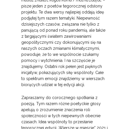
musisz znaleźć kogoś komu / można zaufać
–
pisze jeden z poetów tegorocznej odsłony
projektu. Te dwa wersy najlepiej oddają ideę
podjętej tym razem tematyki. Niepewność
dzisiejszych czasów, związana nie tylko z
panującą od ponad roku pandemią, ale także
z targającymi światem zawirowaniami
geopolitycznymi czy dokonującymi się na
naszych oczach zmianami klimatycznymi,
powoduje, że to we wspólnocie szukamy
pomocy i wytchnienia. I na szczęście je
znajdujemy. Ostatni rok pełen jest pięknych
inicjatyw, pokazujących siłę wspólnoty. Całe
to spektrum emocji znajdziemy w wierszach
biorących udział w tej edycji akcji.
Zapraszamy do corocznego spotkania z
poezją. Tym razem różne poetyckie głosy
apelują o zrozumienie znaczenia roli
społeczności w tych niepewnych obecnie
czasach. Idea wspólnoty to przesłanie
tegorocznej edycji „Wiersze w mieście” 2021
i