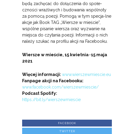
będą zachęcać do dołączenia do społe-
czności wrażliwych i budowania wspólnoty
za pomocą poezji. Pomogą w tym specja-lne
akcje jak Book TAG „Wiersze w mieście”,
wspólne pisanie wiersza oraz wyzwanie na
miejsca do czytania poezji. Informacji o nich
należy szukać na profilu akcji na Facebooku.
Wiersze w mieście, 15 kwietnia
–
15 maja
2021
Więcej informacji:
www.wierszewmiescie.eu
Fanpage akcji na Facebooku:
www.facebook.com/wierszewmiescie/
Podcast Spotify:
https://bit.ly/wierszewmiescie
FACEBOOK
TWITTER