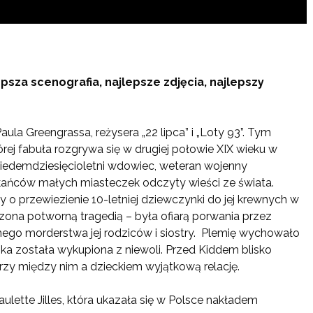
psza scenografia, najlepsze zdjęcia, najlepszy
ula Greengrassa, reżysera „22 lipca” i „Loty 93”. Tym
rej fabuła rozgrywa się w drugiej połowie XIX wieku w
, siedemdziesięcioletni wdowiec, weteran wojenny
kańców małych miasteczek odczyty wieści ze świata.
o przewiezienie 10-letniej dziewczynki do jej krewnych w
zona potworną tragedią – była ofiarą porwania przez
nego morderstwa jej rodziców i siostry. Plemię wychowało
nka została wykupiona z niewoli. Przed Kiddem blisko
rzy między nim a dzieckiem wyjątkową relację.
ulette Jilles, która ukazała się w Polsce nakładem