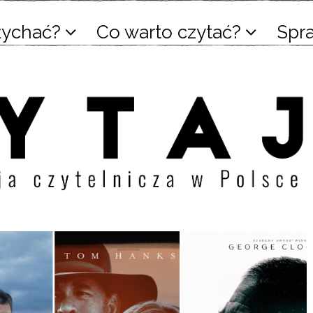
łychać?
Co warto czytać?
Spr