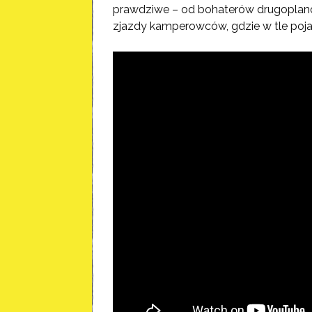
prawdziwe – od bohaterów drugoplano
zjazdy kamperowców, gdzie w tle poja