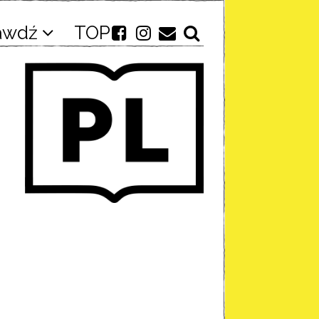
awdź
TOP