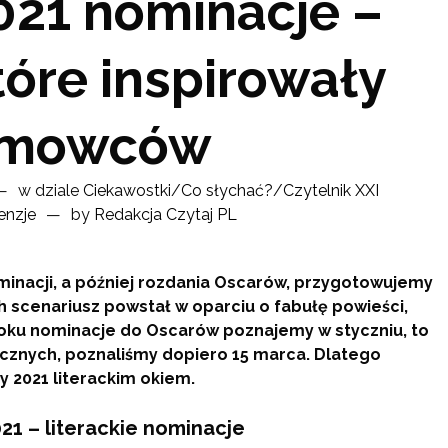
021 nominacje –
które inspirowały
ilmowców
w dziale
Ciekawostki
/
Co słychać?
/
Czytelnik XXI
enzje
by
Redakcja Czytaj PL
ominacji, a później rozdania Oscarów, przygotowujemy
h scenariusz powstał w oparciu o fabułę powieści,
roku nominacje do Oscarów poznajemy w styczniu, to
znych, poznaliśmy dopiero 15 marca. Dlatego
 2021 literackim okiem.
21 – literackie nominacje