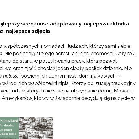
 najlepszy scenariusz adaptowany, najlepsza aktorka
, najlepsze zdjęcia
 o współczesnych nomadach, ludziach, którzy sami siebie
s
). Nie posiadają stałego adresu ani nieruchomości. Cały rok
tanu do stanu w poszukiwaniu pracy, która pozwoli
liwo oraz zjeść chociaż jeden ciepły posiłek dziennie. Nie
omeless
), bowiem ich domem jest „dom na kółkach” –
wśród nich współcześni hipisi, którzy odrzucają tradycyjny
owią ludzie, których nie stać na utrzymanie domu. Mowa o
h Amerykanów, którzy w świadomie decydują się na życie w