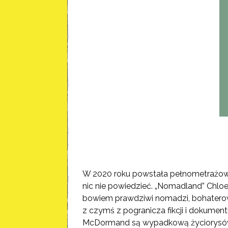
W 2020 roku powstała pełnometrażowa a
nic nie powiedzieć. „Nomadland” Chloe
bowiem prawdziwi nomadzi, bohaterowi
z czymś z pogranicza fikcji i dokument
McDormand są wypadkową życiorysów k