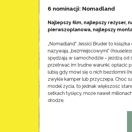
6 nominacji: Nomadland
Najlepszy film, najlepszy reżyser,
pierwszoplanowa, najlepszy montaż
„Nomadland” Jessici Bruder to książka
nazywają „bezmiejscowymi” (
houseles
spędzają w samochodzie – jeżdżą od s
przetrwać im trudne warunki, opłacić pa
lubią gdy mówi się o nich bezdomni (
h
zwykle kamper lub przyczepa. Choć są 
model życia, to jednak większość stan
setkach tysięcy, może nawet milionac
drodze.