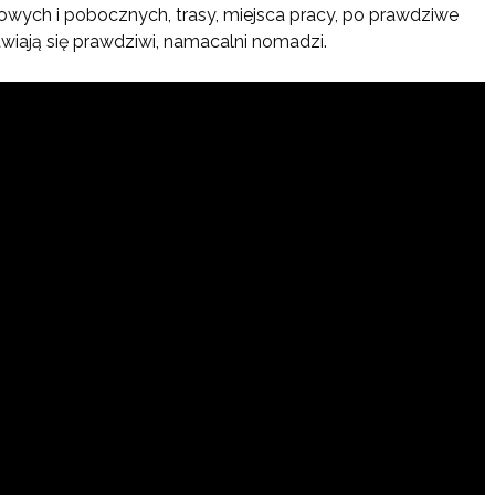
wych i pobocznych, trasy, miejsca pracy, po prawdziwe
wiają się prawdziwi, namacalni nomadzi.