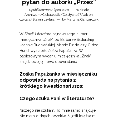
pytań do autorki „Przez”
Opublikowano 2 lipca 2020
w dziale
Archiwum
/
Ciekawostki
/
Co słychać?
/
Jak oni
czytają
/
Sławni czytają
by
Martyna Gancarczyk
W
Stacji: Literatura
najnowszego numeru
miesięcznika „Znak” po Barbarze Sadurskiej,
Joannie Rudniańskiej, Marcie Dzido czy Oldze
Hund, wystąpiła Zośka Papużanka. W
papierowym wydaniu miesięcznika „Znak”
znajdziecie jej nowe opowiadanie.
Zośka Papużanka w miesięczniku
odpowiada na pytania z
krótkiego kwestionariusza:
Czego szuka Pani w literaturze?
Niczego nie szukam. To mnie samo znajduje.
Nie mam żadnych oczekiwań, jeśli książka mi