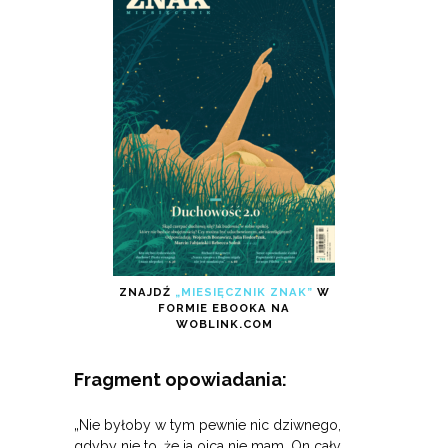
ZNAJDŹ
„MIESIĘCZNIK ZNAK”
W
FORMIE EBOOKA NA
WOBLINK.COM
Fragment opowiadania:
„Nie byłoby w tym pewnie nic dziwnego,
gdyby nie to, że ja ojca nie mam. On cały