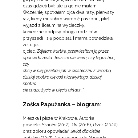
czas gdzieś był, ale ja go nie miałam.
Wcześniej spotkałam ojca dwa razy, pierwszy
raz, kiedy musiałam wyrobić paszport, jakiś
wyjazd z liceum na wycieczkę,
konieczne podpisy obojga rodziców,
przyszedł i się podpisał, i mama powiedziała,
że to jest
ojciec.
Zdjęłam kurtkę, przewiesiłam ją przez
oparcie krzesła. Jeszcze nie wiem, czy tego chcę,
czy
chcę w niej grzebać jak w ciasteczku z wróżbą,
dzisiaj spotka cię coś niezwykłego, dzisiaj
spotka
cię cudze życie w pięciu aktach.”
Zośka Papużanka – biogram:
Mieszka i pisze w Krakowie. Autorka
powieści
Szopka
(2012),
On
(2016),
Przez
(2020)
oraz zbioru opowiadań
Świat dla ciebie
zrobiłem
(2017). Nominowana do Nagrody