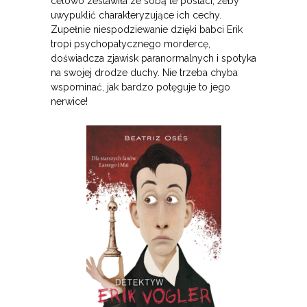
celowo zestawiła ze sobą te postaci, żeby
uwypuklić charakteryzujące ich cechy.
Zupełnie niespodziewanie dzięki babci Erik
tropi psychopatycznego mordercę,
doświadcza zjawisk paranormalnych i spotyka
na swojej drodze duchy. Nie trzeba chyba
wspominać, jak bardzo potęguje to jego
nerwice!