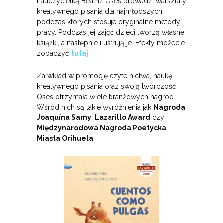
nauczycielką Beatriz Osés prowadzi warsztaty
kreatywnego pisania dla najmłodszych,
podczas których stosuje oryginalne metody
pracy. Podczas jej zajęć dzieci tworzą własne
książki, a następnie ilustrują je. Efekty możecie
zobaczyć
tutaj
.
Za wkład w promocję czytelnictwa, naukę
kreatywnego pisania oraz swoją twórczość
Osés otrzymała wiele branżowych nagród.
Wśród nich są takie wyróżnienia jak
Nagroda
Joaquína Samy
,
Lazarillo Award
czy
Międzynarodowa Nagroda Poetycka
Miasta Orihuela
.