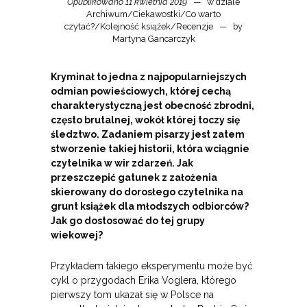
Opublikowano 11 kwietnia 2019
w dziale
Archiwum
/
Ciekawostki
/
Co warto
czytać?
/
Kolejność książek
/
Recenzje
by
Martyna Gancarczyk
Kryminał to jedna z najpopularniejszych
odmian powieściowych, której cechą
charakterystyczną jest obecność zbrodni,
często brutalnej, wokół której toczy się
śledztwo. Zadaniem pisarzy jest zatem
stworzenie takiej historii, która wciągnie
czytelnika w wir zdarzeń. Jak
przeszczepić gatunek z założenia
skierowany do dorosłego czytelnika na
grunt książek dla młodszych odbiorców?
Jak go dostosować do tej grupy
wiekowej?
Przykładem takiego eksperymentu może być
cykl o przygodach Erika Voglera, którego
pierwszy tom ukazał się w Polsce na