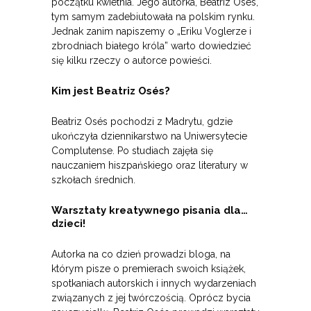
początku kwietnia. Jego autorka, Beatriz Osés,
tym samym zadebiutowała na polskim rynku.
Jednak zanim napiszemy o „Eriku Voglerze i
zbrodniach białego króla” warto dowiedzieć
się kilku rzeczy o autorce powieści.
Kim jest Beatriz Osés?
Beatriz Osés pochodzi z Madrytu, gdzie
ukończyła dziennikarstwo na Uniwersytecie
Complutense. Po studiach zajęła się
nauczaniem hiszpańskiego oraz literatury w
szkołach średnich.
Warsztaty kreatywnego pisania dla…
dzieci!
Autorka na co dzień prowadzi bloga, na
którym pisze o premierach swoich książek,
spotkaniach autorskich i innych wydarzeniach
związanych z jej twórczością. Oprócz bycia