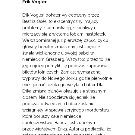
Erik Vogler
Erik Vogler, bohater wykreowany przez
Beatriz Osés, to ekscentryczny, mający
problemy z komunikacją, strachliwy i
mierzący się z wieloma fobiami nastolatek.
We wspominanej już pierwszej części cyklu
główny bohater zmuszony jest spędzić
święta wielkanocne u swojej babci w
niemieckim Grasberg. Wszystko przez to, że
jego ojciec pomylił się podczas kupowania
biletów lotniczych. Zamiast wymarzonej
wyprawy do Nowego Jorku, gdzie pierwotnie
mieli jechać, czeka go wizyta u babci. Dla
Erika zmiana planów okazuje się strasznym
ciosem. Nie spodziewa się jednak, że
podczas odwiedzin u babci zostanie
wciągnięty w sprawę seryjnego morderstwa,
które poruszy całe niemieckie
społeczeństwo. Babcia jest zupełnym
przeciwieństwem Erika. Autorka podkreśla, że