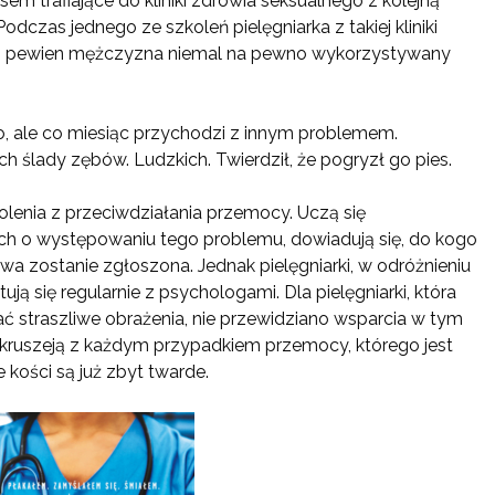
m trafiające do kliniki zdrowia seksualnego z kolejną
czas jednego ze szkoleń pielęgniarka z takiej kliniki
ch pewien mężczyzna niemal na pewno wykorzystywany
, ale co miesiąc przychodzi z innym problemem.
h ślady zębów. Ludzkich. Twierdził, że pogryzł go pies.
olenia z przeciwdziałania przemocy. Uczą się
 o występowaniu tego problemu, dowiadują się, do kogo
awa zostanie zgłoszona. Jednak pielęgniarki, w odróżnieniu
ją się regularnie z psychologami. Dla pielęgniarki, która
ać straszliwe obrażenia, nie przewidziano wsparcia w tym
ą i kruszeją z każdym przypadkiem przemocy, którego jest
e kości są już zbyt twarde.