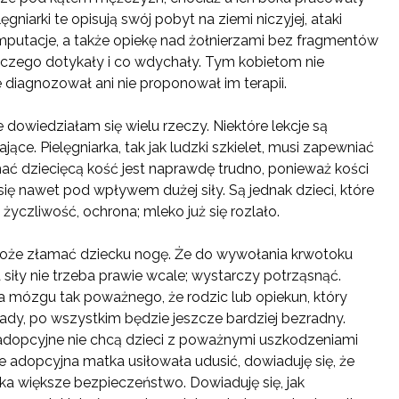
lęgniarki te opisują swój pobyt na ziemi niczyjej, ataki
putacje, a także opiekę nad żołnierzami bez fragmentów
a, czego dotykały i co wdychały. Tym kobietom nie
e diagnozował ani nie proponował im terapii.
dowiedziałam się wielu rzeczy. Niektóre lekcje są
ące. Pielęgniarka, tak jak ludzki szkielet, musi zapewniać
mać dziecięcą kość jest naprawdę trudno, ponieważ kości
ą się nawet pod wpływem dużej siły. Są jednak dzieci, które
, życzliwość, ochrona; mleko już się rozlało.
ra może złamać dziecku nogę. Że do wywołania krwotoku
ły nie trzeba prawie wcale; wystarczy potrząsnąć.
 mózgu tak poważnego, że rodzic lub opiekun, który
rady, po wszystkim będzie jeszcze bardziej bezradny.
y adopcyjne nie chcą dzieci z poważnymi uszkodzeniami
e adopcyjna matka usiłowała udusić, dowiaduję się, że
ka większe bezpieczeństwo. Dowiaduję się, jak