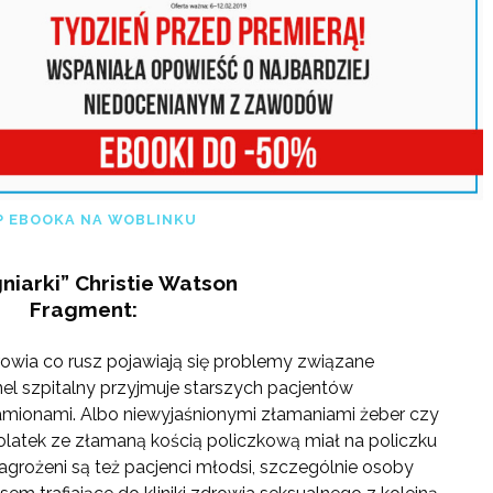
P EBOOKA NA WOBLINKU
gniarki” Christie Watson
Fragment:
wia co rusz pojawiają się problemy związane
l szpitalny przyjmuje starszych pacjentów
amionami. Albo niewyjaśnionymi złamaniami żeber czy
olatek ze złamaną kością policzkową miał na policzku
agrożeni są też pacjenci młodsi, szczególnie osoby