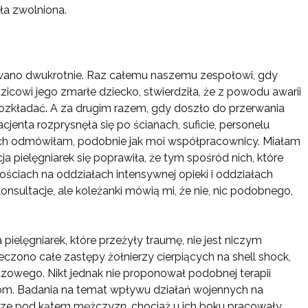
ła zwolniona.
wano dwukrotnie. Raz całemu naszemu zespołowi, gdy
dzicowi jego zmarłe dziecko, stwierdziła, że z powodu awarii
rozkładać. A za drugim razem, gdy doszło do przerwania
jenta rozprysnęła się po ścianach, suficie, personelu
ach odmówiłam, podobnie jak moi współpracownicy. Miałam
 pielęgniarek się poprawiła, że tym spośród nich, które
ściach na oddziałach intensywnej opieki i oddziałach
onsultacje, ale koleżanki mówią mi, że nie, nic podobnego,
pielęgniarek, które przeżyły traumę, nie jest niczym
zono całe zastępy żołnierzy cierpiących na shell shock,
owego. Nikt jednak nie proponował podobnej terapii
kom. Badania na temat wpływu działań wojennych na
ze pod kątem mężczyzn, chociaż u ich boku pracowały