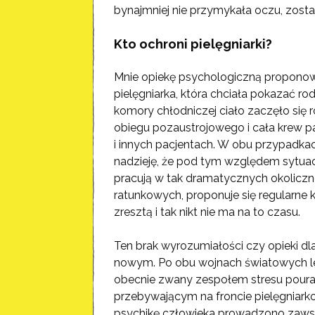
bynajmniej nie przymykała oczu, zosta
Kto ochroni pielęgniarki?
Mnie opiekę psychologiczną propono
pielęgniarka, która chciała pokazać ro
komory chłodniczej ciało zaczęło się 
obiegu pozaustrojowego i cała krew pac
i innych pacjentach. W obu przypadk
nadzieję, że pod tym względem sytuacja
pracują w tak dramatycznych okoliczno
ratunkowych, proponuje się regularne k
zresztą i tak nikt nie ma na to czasu.
Ten brak wyrozumiałości czy opieki dla 
nowym. Po obu wojnach światowych lec
obecnie zwany zespołem stresu pouraz
przebywającym na froncie pielęgniar
psychikę człowieka prowadzono zaws