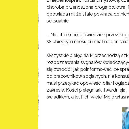
z niepełnosprawnością umysłową, czase
chorobą przenoszoną drogą płciową. Pod
opowiada mi, że stale powraca do ni
seksualnie.
– Nie chce nam powiedzieć przez kogo
W ubiegłym miesiącu miał na genitaliac
Wszystkie pielęgniarki przechodzą szk
rozpoznawania sygnałów świadczących
się zwrócić i jak poinformować, że spr
od pracowników socjalnych, nie konsultu
musi przełykać opowieści ofiar i ogląd
zakresie. Kości pielęgniarki twardniej
świadkiem, a jest ich wiele. Moje własn