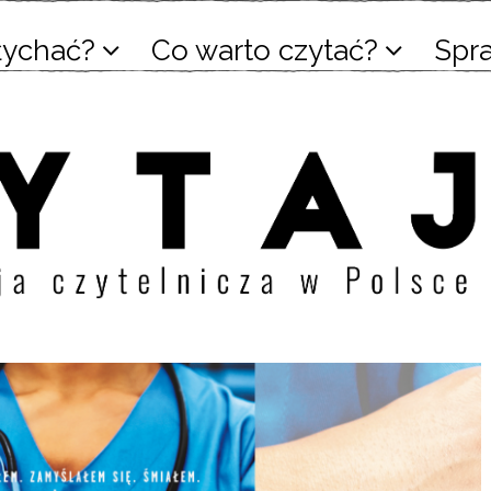
łychać?
Co warto czytać?
Spr