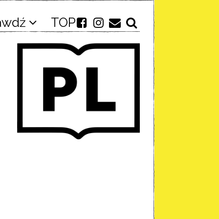
awdź
TOP