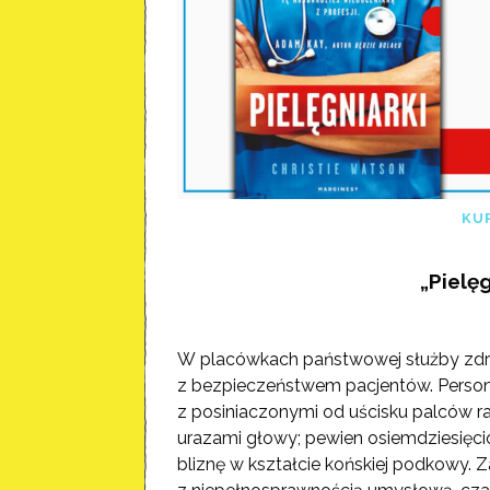
KU
„Pielę
W placówkach państwowej służby zdro
z bezpieczeństwem pacjentów. Persone
z posiniaczonymi od uścisku palców r
urazami głowy; pewien osiemdziesięci
bliznę w kształcie końskiej podkowy. Z