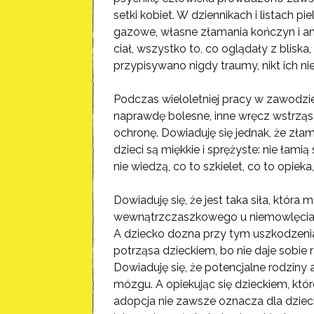
setki kobiet. W dziennikach i listach pie
gazowe, własne złamania kończyn i am
ciał, wszystko to, co oglądały z blisk
przypisywano nigdy traumy, nikt ich ni
Podczas wieloletniej pracy w zawodzie 
naprawdę bolesne, inne wręcz wstrząsaj
ochronę. Dowiaduję się jednak, że zła
dzieci są miękkie i sprężyste: nie łami
nie wiedzą, co to szkielet, co to opieka
Dowiaduję się, że jest taka siła, któ
wewnątrzczaszkowego u niemowlęcia si
A dziecko dozna przy tym uszkodzenia
potrząsa dzieckiem, bo nie daje sobie 
Dowiaduję się, że potencjalne rodzin
mózgu. A opiekując się dzieckiem, któr
adopcja nie zawsze oznacza dla dziec