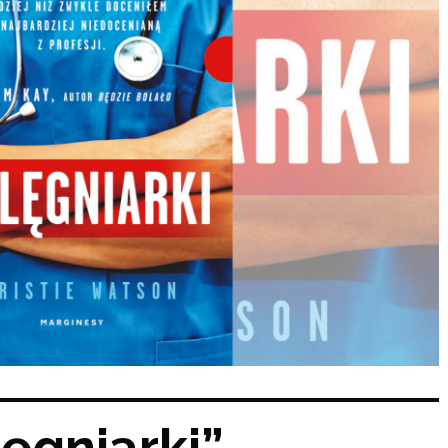
lęgniarki” –