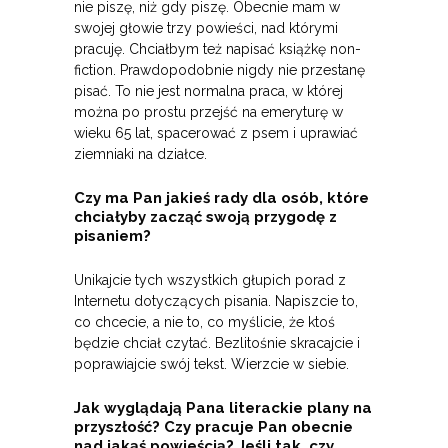
nie piszę, niż gdy piszę. Obecnie mam w
swojej głowie trzy powieści, nad którymi
pracuję. Chciałbym też napisać książkę non-
fiction. Prawdopodobnie nigdy nie przestanę
pisać. To nie jest normalna praca, w której
można po prostu przejść na emeryturę w
wieku 65 lat, spacerować z psem i uprawiać
ziemniaki na działce.
Czy ma Pan jakieś rady dla osób, które
chciałyby zacząć swoją przygodę z
pisaniem?
Unikajcie tych wszystkich głupich porad z
Internetu dotyczących pisania. Napiszcie to,
co chcecie, a nie to, co myślicie, że ktoś
będzie chciał czytać. Bezlitośnie skracajcie i
poprawiajcie swój tekst. Wierzcie w siebie.
Jak wyglądają Pana literackie plany na
przyszłość? Czy pracuje Pan obecnie
nad jakąś powieścią? Jeśli tak, czy