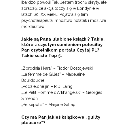
[bardzo powoli] Tak. Jestem trochę skryty, ale
zdradzę, że akcja toczy się w Londynie w
latach 60. XX wieku. Pojawia się tam
psychoterapeuta, mnóstwo notatek i możliwe
morderstwo.
Jakie są Pana ulubione książki? Takie,
które z czystym sumieniem poleciłby
Pan czytelnikom portalu Czytaj PL?
Takie ścisłe Top 5.
„Zbrodnia i kara” – Fiodor Dostojewski
„La femme de Gilles” – Madeleine
Bourdouxhe
„Podzielone ja” – R.D. Laing
„Le Petit Homme d’Arkhangelsk” – Georges
Simenon
„Persepolis” – Marjane Satrapi
Czy ma Pan jakieś książkowe „guilty
pleasure”?