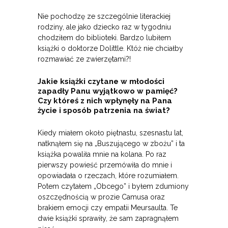
Nie pochodzę ze szczególnie literackiej
rodziny, ale jako dziecko raz w tygodniu
chodziłem do biblioteki. Bardzo lubiłem
książki o doktorze Dolittle. Któż nie chciałby
rozmawiać ze zwierzętami?!
Jakie książki czytane w młodości
zapadły Panu wyjątkowo w pamięć?
Czy któreś z nich wpłynęły na Pana
życie i sposób patrzenia na świat?
Kiedy miałem około piętnastu, szesnastu lat,
natknąłem się na „Buszującego w zbożu” i ta
książka powaliła mnie na kolana. Po raz
pierwszy powieść przemówiła do mnie i
opowiadała o rzeczach, które rozumiałem.
Potem czytałem „Obcego” i byłem zdumiony
oszczędnością w prozie Camusa oraz
brakiem emocji czy empatii Meursaulta. Te
dwie książki sprawiły, że sam zapragnąłem