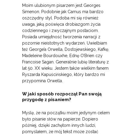
Moim ulubionym pisarzem jest Georges
Simenon. Podobnie jak Camus ma bardzo
oszczędny styl. Podoba mi się również
uwaga, jaką poświęca drobiazgom życia
codziennego i zwyczajnym postaciom.
Posiada umiejętność tworzenia narracji z
pozornie nieistotnych wydarzeń. Uwielbiam
też George’a Orwella, Dostojewskiego, Kafkę,
Madeleine Bourdouxhe, Ednę O’Brien czy
Francoise Sagan. Generalnie lubię literaturę z
lat 50. XX wieku. Jestem także wielkim fanem
Ryszarda Kapuścińskiego, który bardzo mi
przypomina Orwella.
W jaki sposób rozpoczął Pan swoją
przygodę z pisaniem?
Myślę, że na początku moim jedynym celem
było pisanie słów na papierze. Dopiero
później, dzięki zachętom innych ludzi,
pomyślałem, że mój tekst może zostać