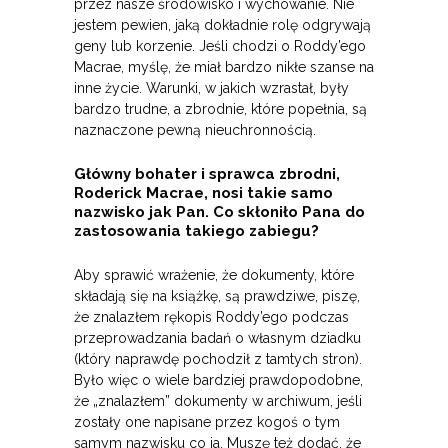
przez nasze środowisko i wychowanie. Nie
jestem pewien, jaką dokładnie rolę odgrywają
geny lub korzenie. Jeśli chodzi o Roddy’ego
Macrae, myślę, że miał bardzo nikłe szanse na
inne życie. Warunki, w jakich wzrastał, były
bardzo trudne, a zbrodnie, które popełnia, są
naznaczone pewną nieuchronnością.
Główny bohater i sprawca zbrodni,
Roderick Macrae, nosi takie samo
nazwisko jak Pan. Co skłoniło Pana do
zastosowania takiego zabiegu?
Aby sprawić wrażenie, że dokumenty, które
składają się na książkę, są prawdziwe, piszę,
że znalazłem rękopis Roddy’ego podczas
przeprowadzania badań o własnym dziadku
(który naprawdę pochodził z tamtych stron).
Było więc o wiele bardziej prawdopodobne,
że „znalazłem” dokumenty w archiwum, jeśli
zostały one napisane przez kogoś o tym
samym nazwisku co ja. Muszę też dodać, że