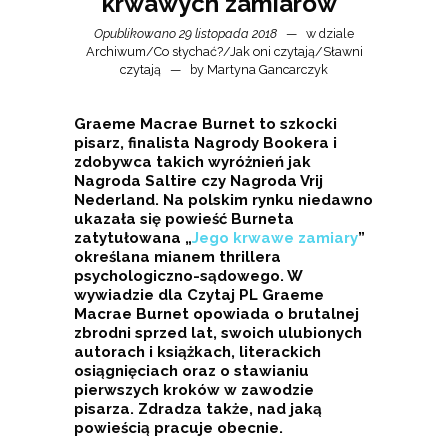
krwawych zamiarów”
Opublikowano 29 listopada 2018
w dziale
Archiwum
/
Co słychać?
/
Jak oni czytają
/
Sławni
czytają
by
Martyna Gancarczyk
Graeme Macrae Burnet to szkocki
pisarz, finalista Nagrody Bookera i
zdobywca takich wyróżnień jak
Nagroda Saltire czy Nagroda Vrij
Nederland. Na polskim rynku niedawno
ukazała się powieść Burneta
zatytułowana „
Jego krwawe zamiary
”
określana mianem thrillera
psychologiczno-sądowego. W
wywiadzie dla Czytaj PL Graeme
Macrae Burnet opowiada o brutalnej
zbrodni sprzed lat, swoich ulubionych
autorach i książkach, literackich
osiągnięciach oraz o stawianiu
pierwszych kroków w zawodzie
pisarza. Zdradza także, nad jaką
powieścią pracuje obecnie.