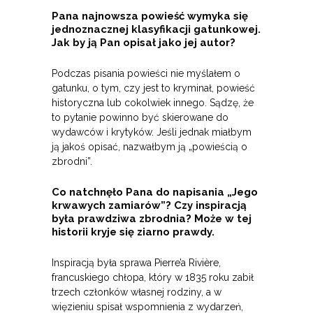
Pana najnowsza powieść wymyka się
jednoznacznej klasyfikacji gatunkowej.
Jak by ją Pan opisał jako jej autor?
Podczas pisania powieści nie myślałem o
gatunku, o tym, czy jest to kryminał, powieść
historyczna lub cokolwiek innego. Sądzę, że
to pytanie powinno być skierowane do
wydawców i krytyków. Jeśli jednak miałbym
ją jakoś opisać, nazwałbym ją „powieścią o
zbrodni”.
Co natchnęło Pana do napisania „Jego
krwawych zamiarów”? Czy inspiracją
była prawdziwa zbrodnia? Może w tej
historii kryje się ziarno prawdy.
Inspiracją była sprawa Pierre’a Rivière,
francuskiego chłopa, który w 1835 roku zabił
trzech członków własnej rodziny, a w
więzieniu spisał wspomnienia z wydarzeń,