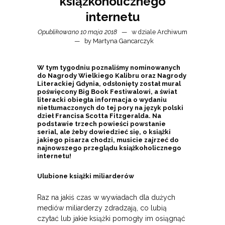
książkoholicznego
internetu
Opublikowano 10 maja 2018
w dziale
Archiwum
by
Martyna Gancarczyk
W tym tygodniu poznaliśmy nominowanych
do Nagrody Wielkiego Kalibru oraz Nagrody
Literackiej Gdynia, odsłonięty został mural
poświęcony Big Book Festiwalowi, a świat
literacki obiegła informacja o wydaniu
nietłumaczonych do tej pory na język polski
dzieł Francisa Scotta Fitzgeralda. Na
podstawie trzech powieści powstanie
serial, ale żeby dowiedzieć się, o książki
jakiego pisarza chodzi, musicie zajrzeć do
najnowszego przeglądu książkoholicznego
internetu!
Ulubione książki miliarderów
Raz na jakiś czas w wywiadach dla dużych
mediów miliarderzy zdradzają, co lubią
czytać lub jakie książki pomogły im osiągnąć