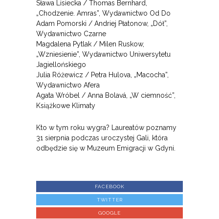
Sława Lisiecka / Thomas Bernhard,
„Chodzenie. Amras”, Wydawnictwo Od Do
Adam Pomorski / Andriej Płatonow, „Dół”,
Wydawnictwo Czarne
Magdalena Pytlak / Milen Ruskow,
„Wzniesienie”, Wydawnictwo Uniwersytetu
Jagiellońskiego
Julia Różewicz / Petra Hulova, „Macocha”,
Wydawnictwo Afera
Agata Wróbel / Anna Bolavá, „W ciemność”,
Książkowe Klimaty
Kto w tym roku wygra? Laureatów poznamy
31 sierpnia podczas uroczystej Gali, która
odbędzie się w Muzeum Emigracji w Gdyni.
FACEBOOK
TWITTER
GOOGLE