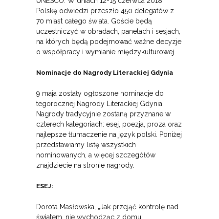
UNESCO. W dniach 12-15 czerwca 2018
Polskę odwiedzi przeszło 450 delegatów z
70 miast całego świata. Goście będą
uczestniczyć w obradach, panelach i sesjach,
na których będą podejmować ważne decyzje
o współpracy i wymianie międzykulturowej.
Nominacje do Nagrody Literackiej Gdynia
9 maja zostały ogłoszone nominacje do
tegorocznej Nagrody Literackiej Gdynia.
Nagrody tradycyjnie zostaną przyznane w
czterech kategoriach: esej, poezja, proza oraz
najlepsze tłumaczenie na język polski. Poniżej
przedstawiamy listę wszystkich
nominowanych, a więcej szczegółów
znajdziecie na stronie nagrody.
ESEJ:
Dorota Masłowska, „Jak przejąć kontrolę nad
światem, nie wychodząc z domu”,