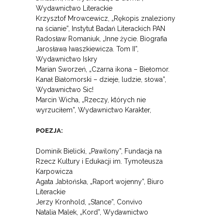
Wydawnictwo Literackie
Krzysztof Mrowcewicz, „Rękopis znaleziony
na ścianie”, Instytut Badań Literackich PAN
Radosław Romaniuk, „Inne życie. Biografia
Jarosława Iwaszkiewicza. Tom II”,
Wydawnictwo Iskry
Marian Sworzeń, „Czarna ikona – Biełomor.
Kanał Białomorski – dzieje, ludzie, słowa”,
Wydawnictwo Sic!
Marcin Wicha, „Rzeczy, których nie
wyrzuciłem”, Wydawnictwo Karakter,
POEZJA:
Dominik Bielicki, „Pawilony”, Fundacja na
Rzecz Kultury i Edukacji im. Tymoteusza
Karpowicza
Agata Jabłońska, „Raport wojenny”, Biuro
Literackie
Jerzy Kronhold, „Stance”, Convivo
Natalia Malek, „Kord”, Wydawnictwo