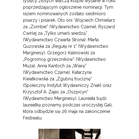
tysięcy złotych walczą książki wydane w roku
poprzedzającym ogłoszenie nominacji. Tym
razem nominowanych zostało siedmioro
pisarzy i pisarek. Oto oni: Wojciech Chmielarz
za „Zombie” (Wydawnictwo Czarne), Ryszard
Ćwirlej za „Tylko umarli wiedzą”
(Wydawnictwo Czwarta Strona), Marta
Guzowska za „Regułę nr 1” (Wydawnictwo
Marginesy), Grzegorz Kalinowski za
„Pogromcę grzeszników” (Wydawnictwo
Muza), Anna Kańtoch za „Wiarę”
(Wydawnictwo Czarne), Katarzyna
Kwiatkowska za „Zgubną truciznę”
(Społeczny Instytut Wydawniczy Znak) oraz
Krzysztof A. Zajas za „Oszpicyn”
(Wydawnictwo Marginesy). Laureata bądź
laureatkę poznamy podczas uroczystej Gali,
która odbędzie się 26 maja na zakończenie
Festiwalu.