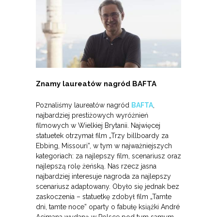
Znamy laureatów nagród BAFTA
Poznaliśmy laureatów nagród
BAFTA
,
najbardziej prestiżowych wyróżnień
filmowych w Wielkiej Brytanii. Najwięcej
statuetek otrzymał film „Trzy billboardy za
Ebbing, Missouri”, w tym w najważniejszych
kategoriach: za najlepszy film, scenariusz oraz
najlepszą rolę żeńską. Nas rzecz jasna
najbardziej interesuje nagroda za najlepszy
scenariusz adaptowany. Obyło się jednak bez
zaskoczenia – statuetkę zdobył film „Tamte
dni, tamte noce” oparty o fabułę książki André
Acimana wydaną w Polsce pod tym samym