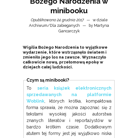
Bożego Narodzenia w
minibooku
Opublikowano 24 grudnia 2017
w dziale
Archiwum
/
Dla zabieganych
by
Martyna
Gancarczyk
Wigilia Bożego Narodzenia to wyjątkowe
wydarzenie, które wstrząsnęło światem i
zmieniło jego los na zawsze. Wyznaczyło
całkowicie nową, przełomową epokę w
dziejach całej ludzkości.
Czym są minibooki?
To
seria książek elektronicznych
sprzedawanych na platformie
Woblink
, których krótka, kompaktowa
forma sprawia, że można zapoznać się z
tekstami wysokiej jakości autorstwa
znanych literatów i reportażystów w
bardzo krótkim czasie. Dodatkowym
atutem tej formy jest jej wyjątkowo niska