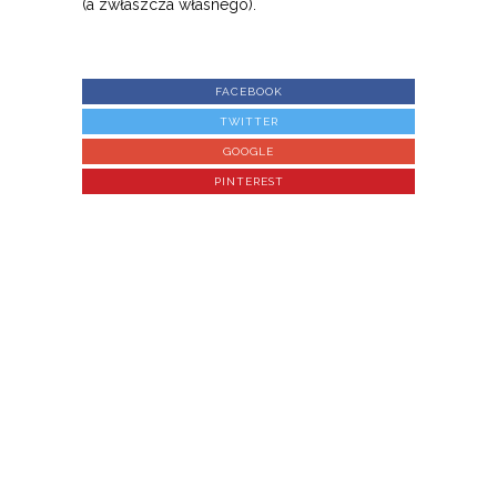
(a zwłaszcza własnego).
FACEBOOK
TWITTER
GOOGLE
PINTEREST