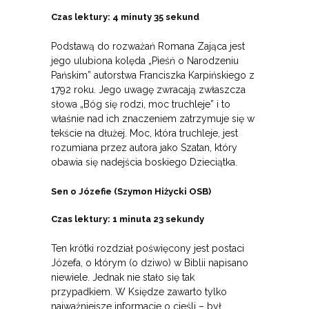
Czas lektury: 4 minuty 35 sekund
Podstawą do rozważań Romana Zająca jest
jego ulubiona kolęda „Pieśń o Narodzeniu
Pańskim” autorstwa Franciszka Karpińskiego z
1792 roku. Jego uwagę zwracają zwłaszcza
słowa „Bóg się rodzi, moc truchleje” i to
właśnie nad ich znaczeniem zatrzymuje się w
tekście na dłużej. Moc, która truchleje, jest
rozumiana przez autora jako Szatan, który
obawia się nadejścia boskiego Dzieciątka.
Sen o Józefie (Szymon Hiżycki OSB)
Czas lektury: 1 minuta 23 sekundy
Ten krótki rozdział poświęcony jest postaci
Józefa, o którym (o dziwo) w Biblii napisano
niewiele. Jednak nie stało się tak
przypadkiem. W Księdze zawarto tylko
najważniejsze informacje o cieśli – był