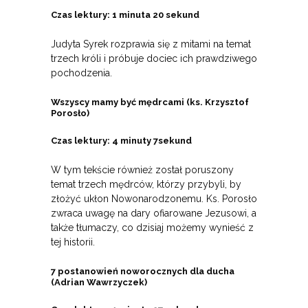
Czas lektury: 1 minuta 20 sekund
Judyta Syrek rozprawia się z mitami na temat
trzech króli i próbuje dociec ich prawdziwego
pochodzenia.
Wszyscy mamy być mędrcami (ks. Krzysztof
Porosło)
Czas lektury: 4 minuty 7sekund
W tym tekście również został poruszony
temat trzech mędrców, którzy przybyli, by
złożyć ukłon Nowonarodzonemu. Ks. Porosło
zwraca uwagę na dary ofiarowane Jezusowi, a
także tłumaczy, co dzisiaj możemy wynieść z
tej historii.
7 postanowień noworocznych dla ducha
(Adrian Wawrzyczek)