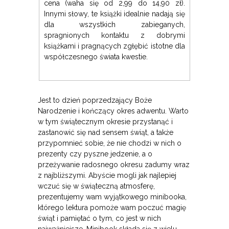
cena (waha się od 2,99 do 14,90 zł).
Innymi słowy, te książki idealnie nadają się
dla wszystkich zabieganych,
spragnionych kontaktu z dobrymi
książkami i pragnących zgłębić istotne dla
współczesnego świata kwestie.
Jest to dzień poprzedzający Boże
Narodzenie i kończący okres adwentu. Warto
w tym świątecznym okresie przystanąć i
zastanowić się nad sensem świąt, a także
przypomnieć sobie, że nie chodzi w nich o
prezenty czy pyszne jedzenie, a o
przeżywanie radosnego okresu zadumy wraz
z najbliższymi. Abyście mogli jak najlepiej
wczuć się w świąteczną atmosferę,
prezentujemy wam wyjątkowego minibooka,
którego lektura pomoże wam poczuć magię
świąt i pamiętać o tym, co jest w nich
najważniejsze. Minibook składa się z wielu