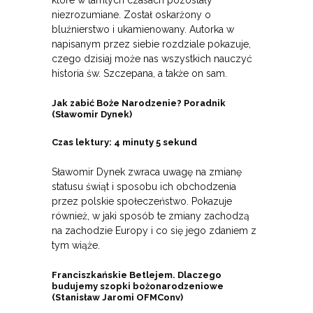
które w tamtych czasach pozostały
niezrozumiane. Został oskarżony o
bluźnierstwo i ukamienowany. Autorka w
napisanym przez siebie rozdziale pokazuje,
czego dzisiaj może nas wszystkich nauczyć
historia św. Szczepana, a także on sam.
Jak zabić Boże Narodzenie? Poradnik
(Sławomir Dynek)
Czas lektury: 4 minuty 5 sekund
Sławomir Dynek zwraca uwagę na zmianę
statusu świąt i sposobu ich obchodzenia
przez polskie społeczeństwo. Pokazuje
również, w jaki sposób te zmiany zachodzą
na zachodzie Europy i co się jego zdaniem z
tym wiąże.
Franciszkańskie Betlejem. Dlaczego
budujemy szopki bożonarodzeniowe
(Stanisław Jaromi OFMConv)