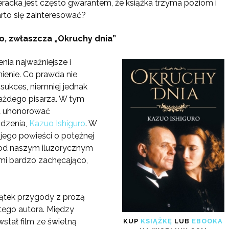
iteracka jest często gwarantem, że książka trzyma poziom i
arto się zainteresować?
ro, zwłaszcza „Okruchy dnia”
nia najważniejsze i
nienie. Co prawda nie
sukces, niemniej jednak
każdego pisarza. W tym
a uhonorować
odzenia,
Kazuo Ishiguro
. W
jego powieści o potężnej
 pod naszym iluzorycznym
mi bardzo zachęcająco,
zątek przygody z prozą
 tego autora. Między
wstał film ze świetną
KUP
KSIĄŻKĘ
LUB
EBOOKA