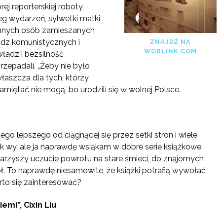
j reporterskiej roboty,
g wydarzeń, sylwetki matki
 innych osób zamieszanych
ładz komunistycznych i
ZNAJDŹ NA
WOBLINK.COM
adz i bezsilność
rzepadali. „Żeby nie było
łaszcza dla tych, którzy
miętać nie mogą, bo urodzili się w wolnej Polsce.
go lepszego od ciągnącej się przez setki stron i wiele
ak wy, ale ja naprawdę wsiąkam w dobre serie książkowe.
rzyszy uczucie powrotu na stare śmieci, do znajomych
ół. To naprawdę niesamowite, że książki potrafią wywołać
rto się zainteresować?
mi”, Cixin Liu