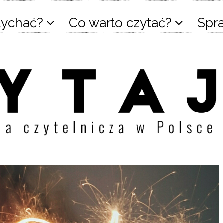
łychać?
Co warto czytać?
Spr