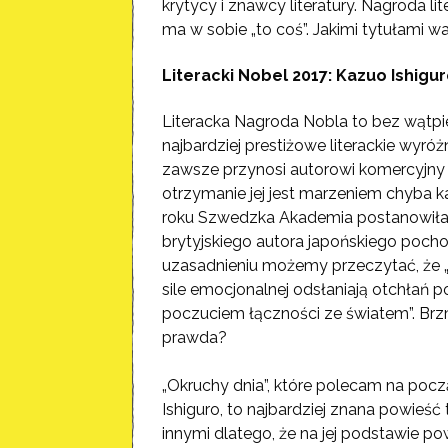
krytycy i znawcy literatury. Nagroda l
ma w sobie „to coś”. Jakimi tytułami w
Literacki Nobel 2017: Kazuo Ishigu
Literacka Nagroda Nobla to bez wątpie
najbardziej prestiżowe literackie wyróż
zawsze przynosi autorowi komercyjny 
otrzymanie jej jest marzeniem chyba 
roku Szwedzka Akademia postanowił
brytyjskiego autora japońskiego poch
uzasadnieniu możemy przeczytać, że „
sile emocjonalnej odsłaniają otchłań
poczuciem łączności ze światem”. Brz
prawda?
„Okruchy dnia”, które polecam na poc
Ishiguro, to najbardziej znana powieść
innymi dlatego, że na jej podstawie po