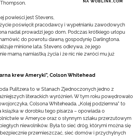
NA WOBLINK.COM
y Thompson.
j powieści jest Stevens,
je życie poświęcił pracodawcy i wypełnianiu zawodowych
tona nadal prowadzi jego dom. Podczas krótkiego urlopu
y namówić do powrotu dawną gospodynię Darlingtona.
lizuje minione lata. Stevens odkrywa, że jego
e marną namiastką życia i że nic nie zwróci mu już
Czarna krew Ameryki”, Colson Whitehead
oda Pulitzera to w Stanach Zjednoczonych jedno z
ażniejszych literackich wyróżnień. W tym roku powędrowało
owojorczyka, Colsona Whiteheada. „Kolej podziemna” to
 książka w dorobku tego pisarza – opowiada o
olnictwie w Ameryce oraz o słynnym szlaku przerzutowym
biegłych niewolników. Była to sieć dróg, którymi można się
 bezpiecznie przemieszczać, sieć domów i przychylnych