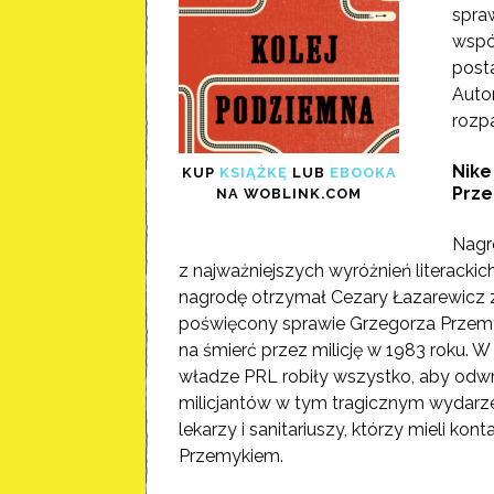
spraw
wspó
post
Autor
rozpa
Nike
KUP
KSIĄŻKĘ
LUB
EBOOKA
Prze
NA WOBLINK.COM
Nagr
z najważniejszych wyróżnień literacki
nagrodę otrzymał Cezary Łazarewicz z
poświęcony sprawie Grzegorza Przem
na śmierć przez milicję w 1983 roku. 
władze PRL robiły wszystko, aby odwr
milicjantów w tym tragicznym wydarzen
lekarzy i sanitariuszy, którzy mieli ko
Przemykiem.