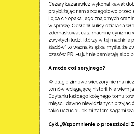
Cezary Łazarewicz wykonał kawał dobre
przybliżając nam szczegółowo przebie
i ojca chłopaka, jego znajomych oraz
w sprawę. Odsłonił kulisy działania w
zdemaskował całą machinę cynizmu wł
zwykłych ludzi, którzy w tej machinie p
śladów” to ważna książka, myślę, że zw
czasów PRL-u już nie pamiętają albo pa
A może coś seryjnego?
W długie zimowe wieczory nie ma nicze
tomów wciągającej historii. Nie wiem j
Czytaniu każdego kolejnego tomu towa
miejsc i dawno niewidzianych przyjaci
takie uczucia! Jakimi zatem sagami wa
Cykl „Wspomnienie o przeszłości Zie