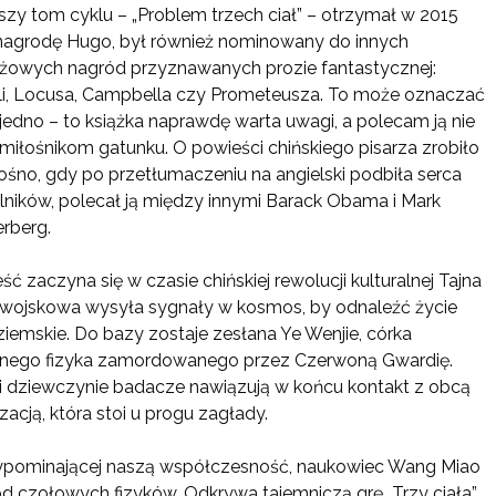
szy tom cyklu – „Problem trzech ciał” – otrzymał w 2015
nagrodę Hugo, był również nominowany do innych
iżowych nagród przyznawanych prozie fantastycznej:
i, Locusa, Campbella czy Prometeusza. To może oznaczać
 jedno – to książka naprawdę warta uwagi, a polecam ją nie
 miłośnikom gatunku. O powieści chińskiego pisarza zrobiło
łośno, gdy po przetłumaczeniu na angielski podbiła serca
lników, polecał ją między innymi Barack Obama i Mark
rberg.
ść zaczyna się w czasie chińskiej rewolucji kulturalnej Tajna
wojskowa wysyła sygnały w kosmos, by odnaleźć życie
iemskie. Do bazy zostaje zesłana Ye Wenjie, córka
nego fizyka zamordowanego przez Czerwoną Gwardię.
i dziewczynie badacze nawiązują w końcu kontakt z obcą
izacją, która stoi u progu zagłady.
rzypominającej naszą współczesność, naukowiec Wang Miao
 czołowych fizyków. Odkrywa tajemniczą grę „Trzy ciała”,