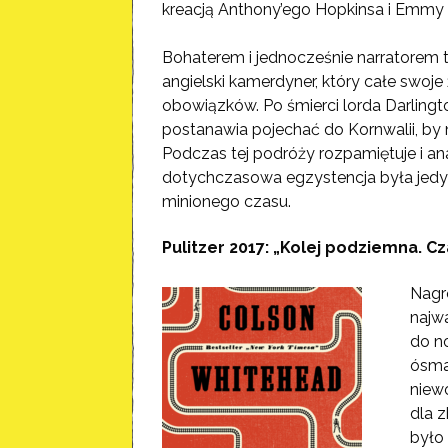
kreacją Anthony’ego Hopkinsa i Emm
Bohaterem i jednocześnie narratorem te
angielski kamerdyner, który całe swo
obowiązków. Po śmierci lorda Darling
postanawia pojechać do Kornwalii, b
Podczas tej podróży rozpamiętuje i ana
dotychczasowa egzystencja była jedyni
minionego czasu.
Pulitzer 2017: „Kolej podziemna. 
Nagr
najw
do n
ósma
niew
dla z
było