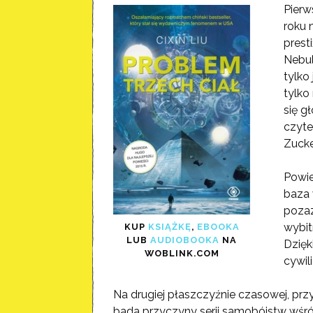
Pierw
roku 
prest
Nebul
tylko
tylko
się g
czyte
Zucke
Powie
baza 
pozaz
wybit
KUP
KSIĄŻKĘ
,
EBOOKA
LUB
AUDIOBOOKA
NA
Dzięk
WOBLINK.COM
cywil
Na drugiej płaszczyźnie czasowej, p
bada przyczyny serii samobójstw wśród