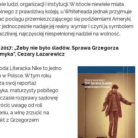
ie ludzi, organizacji i instytucji. W istocie niewiele miała
lnego z prawdziwą koleją, u Whiteheada jednak przyjmuje
ać pociągu przemieszczającego się podziemiami Ameryki.
 jednocześnie nadaje jej realny wymiar i czyni ją symbolem
czliwej, najczęściej niespełnionej nadziei na wolność.
 2017: „Żeby nie było śladów. Sprawa Grzegorza
myka”, Cezary Łazarewicz
oda Literacka Nike to jedno
ch w Polsce. W tym roku
a swój reportaż
yka, maturzysty pobitego
W czasie rozprawy sądowej
ócić uwagę od roli
iu, a winę zrzucić na
ntakt z Grzegorzem