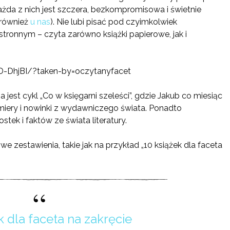
ażda z nich jest szczera, bezkompromisowa i świetnie
ę również
u nas
). Nie lubi pisać pod czyimkolwiek
tronnym – czyta zarówno książki papierowe, jak i
-DhjBI/?taken-by=oczytanyfacet
st cykl „Co w księgarni szeleści”, gdzie Jakub co miesiąc
miery i nowinki z wydawniczego świata. Ponadto
ek i faktów ze świata literatury.
we zestawienia, takie jak na przykład „10 książek dla faceta
k dla faceta na zakręcie