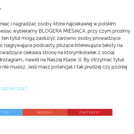
?
iać i nagradzać osoby, które najciekawiej w polskim
 miesiąc wybieramy BLOGERA MIESIĄCA, przy czym prosimy
a ten tytuł mogą zasłużyć zarówno osoby prowadzące
ie, nagrywające podcasty, piszące interesujące teksty na
rowadzące ciekawą stronę na którymkolwiek z social
nstagram… nawet na Naszej Klasie ;)). By otrzymać tytuł,
ie musisz. Jeśli masz potencjał, i tak prędzej czy później
rudzień 2017
TTER
GOOGLE
PINTEREST