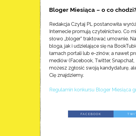
Bloger Miesiąca – o co chodzi
Redakcja Czytaj PL postanowiła wyróżn
Internecie promują czytelnictwo. Co
słowo „bloger” traktować umownie. N
bloga, jak i udzielające się na BookTub
łamach portali lub e-zinów, a nawet p
mediów (Facebook, Twitter, Snapchat, I
możesz zgłosić swoją kandydaturę, ale n
Cię znajdziemy.
Regulamin konkursu Bloger Miesiąca g
FACEBOOK
TWI