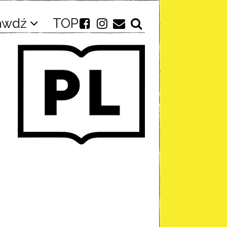
awdź
TOP