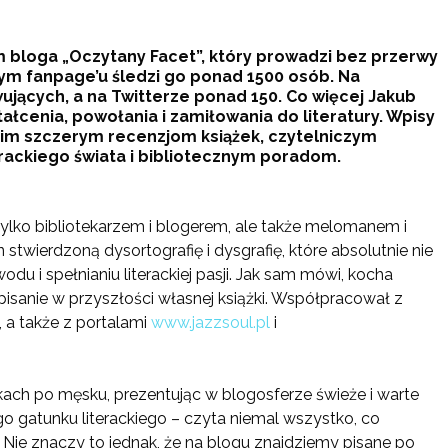
em bloga „Oczytany Facet”, który prowadzi bez przerwy
ym fanpage’u śledzi go ponad 1500 osób. Na
jących, a na Twitterze ponad 150. Co więcej Jakub
tałcenia, powołania i zamiłowania do literatury. Wpisy
im szczerym recenzjom książek, czytelniczym
rackiego świata i bibliotecznym poradom.
 tylko bibliotekarzem i blogerem, ale także melomanem i
n stwierdzoną dysortografię i dysgrafię, które absolutnie nie
 i spełnianiu literackiej pasji. Jak sam mówi, kocha
pisanie w przyszłości własnej książki. Współpracował z
, a także z portalami
www.jazzsoul.pl
i
kach po męsku, prezentując w blogosferze świeże i warte
o gatunku literackiego – czyta niemal wszystko, co
. Nie znaczy to jednak, że na blogu znajdziemy pisane po