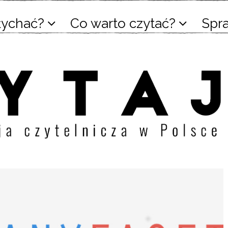
łychać?
Co warto czytać?
Spr