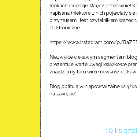
łebkach recenzje. Wręcz przeciwnie! K
napisana (niektóre z nich pojawiały si
przymusem. Jest czytelnikiem wszechs
elektroniczne.
https://www.instagram.com/p/BaZFD
Niezwykle ciekawym segmentem bloga je
prezentuje warte uwagi książkowe pre
znajdziemy tam wiele newsów, ciekawost
Blog obfituje w niepowtarzalne książko
na zakręcie”.
10 książe