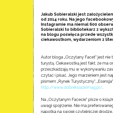
Jakub Sobieralski jest założyciel
od 2014 roku. Na jego facebookow
Instagramie ma niemal 600 obserwu
Sobieralski to bibliotekarz z wyksz
na blogu poświęca przede wszystk
ciekawostkom, wydarzeniom z lite
Autor bloga „Oczytany Facet” jest nie
turystą. Ciekawostką jest fakt, że ma o
przeszkadzają mu w wykonywaniu zawodu
czytać i pisać. Jego marzeniem jest na
pismem „Rynek Turystyczny”, „Esensja”
http://www.dobreksiazkimag.pl/
.
Na „Oczytanym Facecie” pisze o książ
uwagi spojrzenie. Nie ma preferowaneg
napotka na swojej czytelniczej drodze