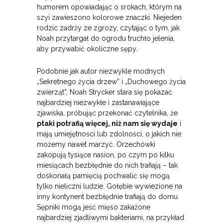
humorem opowiadając o srokach, którym na
szyi zawieszono kolorowe znaczki. Niejeden
rodzic zadrży ze zgrozy, czytając o tym, jak
Noah przytargał do ogrodu truchło jelenia,
aby przywabić okoliczne sępy.
Podobnie jak autor niezwykle modnych
„Sekretnego życia drzew” i „Duchowego życia
zwierząt”, Noah Strycker stara się pokazać
najbardziej niezwykłe i zastanawiające
zjawiska, próbując przekonać czytelnika, że
ptaki potrafią więcej, niż nam się wydaje
i
mają umiejętności lub zdolności, o jakich nie
możemy nawet marzyć. Orzechówki
zakopują tysiące nasion, po czym po kilku
miesiącach bezbłędnie do nich trafiają – tak
doskonałą pamięcią pochwalić się mogą
tylko nieliczni ludzie. Gołębie wywiezione na
inny kontynent bezbłędnie trafiają do domu.
Sępniki mogą jeść mięso zakażone
najbardziej zjadliwymi bakteriami, na przykład