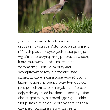
„Rzecz o ptakach” to lektura absolutnie
urocza i intrygująca. Autor opowiada w niej o
różnych ptasich zwyczajach, starając się je
wyjaśnić lub przynajmniej przekazać wiedzę,
którą naukowcy zdołali na ich temat
zgromadzić. Opisuje na przykład
skomplikowane loty olbrzymich stad
szpaków, które można obserwować późnym
latem i jesienią, próbując przy tym dociec,
jakie jest ich znaczenie i w jaki sposób ptaki
dają radę wykonać tak skomplikowany układ
choreograficzny, nie rozbijając się o siebie.
Skrupulatnie relacjonuje próby sprawdzenia,
czy ptaki rozpoznają się w lustrze, z