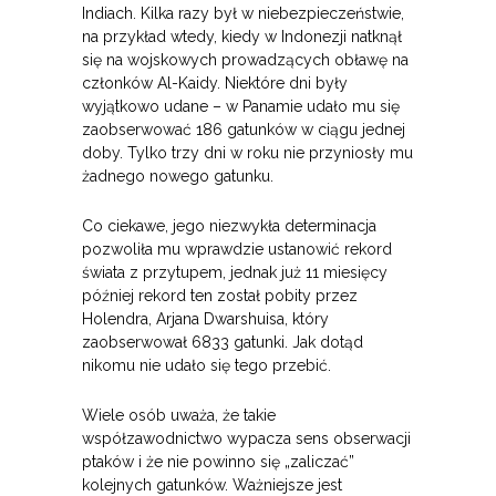
Indiach. Kilka razy był w niebezpieczeństwie,
na przykład wtedy, kiedy w Indonezji natknął
się na wojskowych prowadzących obławę na
członków Al-Kaidy. Niektóre dni były
wyjątkowo udane – w Panamie udało mu się
zaobserwować 186 gatunków w ciągu jednej
doby. Tylko trzy dni w roku nie przyniosły mu
żadnego nowego gatunku.
Co ciekawe, jego niezwykła determinacja
pozwoliła mu wprawdzie ustanowić rekord
świata z przytupem, jednak już 11 miesięcy
później rekord ten został pobity przez
Holendra, Arjana Dwarshuisa, który
zaobserwował 6833 gatunki. Jak dotąd
nikomu nie udało się tego przebić.
Wiele osób uważa, że takie
współzawodnictwo wypacza sens obserwacji
ptaków i że nie powinno się „zaliczać”
kolejnych gatunków. Ważniejsze jest