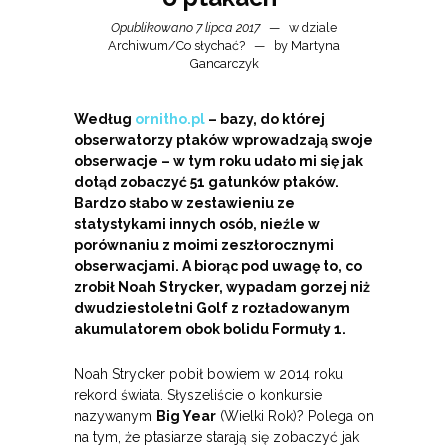
Opublikowano 7 lipca 2017
w dziale
Archiwum
/
Co słychać?
by
Martyna
Gancarczyk
Według
ornitho.pl
– bazy, do której
obserwatorzy ptaków wprowadzają swoje
obserwacje – w tym roku udało mi się jak
dotąd zobaczyć 51 gatunków ptaków.
Bardzo słabo w zestawieniu ze
statystykami innych osób, nieźle w
porównaniu z moimi zeszłorocznymi
obserwacjami. A biorąc pod uwagę to, co
zrobił Noah Strycker, wypadam gorzej niż
dwudziestoletni Golf z rozładowanym
akumulatorem obok bolidu Formuły 1.
Noah Strycker pobił bowiem w 2014 roku
rekord świata. Słyszeliście o konkursie
nazywanym
Big Year
(Wielki Rok)? Polega on
na tym, że ptasiarze starają się zobaczyć jak