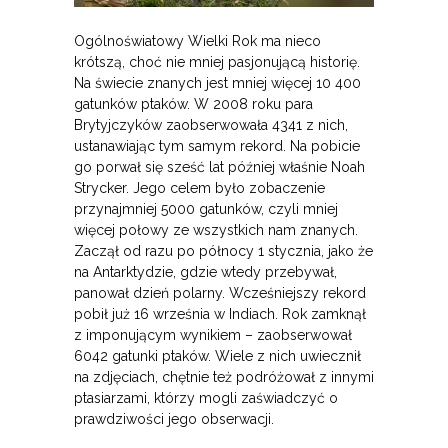
Ogólnoświatowy Wielki Rok ma nieco
krótszą, choć nie mniej pasjonującą historię.
Na świecie znanych jest mniej więcej 10 400
gatunków ptaków. W 2008 roku para
Brytyjczyków zaobserwowała 4341 z nich,
ustanawiając tym samym rekord. Na pobicie
go porwał się sześć lat później właśnie Noah
Strycker. Jego celem było zobaczenie
przynajmniej 5000 gatunków, czyli mniej
więcej połowy ze wszystkich nam znanych.
Zaczął od razu po północy 1 stycznia, jako że
na Antarktydzie, gdzie wtedy przebywał,
panował dzień polarny. Wcześniejszy rekord
pobił już 16 września w Indiach. Rok zamknął
z imponującym wynikiem – zaobserwował
6042 gatunki ptaków. Wiele z nich uwiecznił
na zdjęciach, chętnie też podróżował z innymi
ptasiarzami, którzy mogli zaświadczyć o
prawdziwości jego obserwacji.