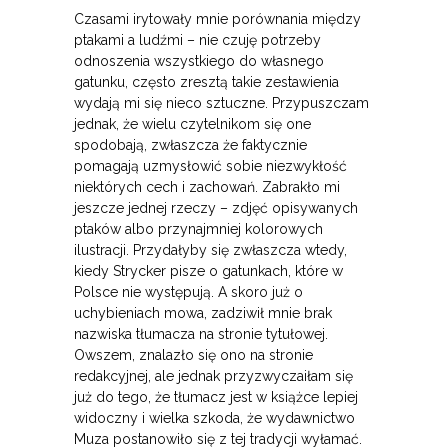
Czasami irytowały mnie porównania między
ptakami a ludźmi – nie czuję potrzeby
odnoszenia wszystkiego do własnego
gatunku, często zresztą takie zestawienia
wydają mi się nieco sztuczne. Przypuszczam
jednak, że wielu czytelnikom się one
spodobają, zwłaszcza że faktycznie
pomagają uzmysłowić sobie niezwykłość
niektórych cech i zachowań. Zabrakło mi
jeszcze jednej rzeczy – zdjęć opisywanych
ptaków albo przynajmniej kolorowych
ilustracji. Przydałyby się zwłaszcza wtedy,
kiedy Strycker pisze o gatunkach, które w
Polsce nie występują. A skoro już o
uchybieniach mowa, zadziwił mnie brak
nazwiska tłumacza na stronie tytułowej.
Owszem, znalazło się ono na stronie
redakcyjnej, ale jednak przyzwyczaiłam się
już do tego, że tłumacz jest w książce lepiej
widoczny i wielka szkoda, że wydawnictwo
Muza postanowiło się z tej tradycji wyłamać.