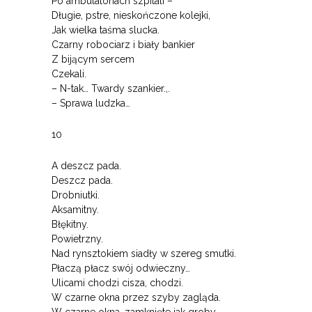
Po ambulatoriach szpitali –
Długie, pstre, nieskończone kolejki,
Jak wielka taśma slucka.
Czarny robociarz i biały bankier
Z bijącym sercem
Czekali.
– N-tak… Twardy szankier.,.
– Sprawa ludzka…
10
A deszcz pada.
Deszcz pada.
Drobniutki.
Aksamitny.
Błękitny.
Powietrzny.
Nad rynsztokiem siadły w szereg smutki.
Płaczą płacz swój odwieczny…
Ulicami chodzi cisza, chodzi.
W czarne okna przez szyby zagląda.