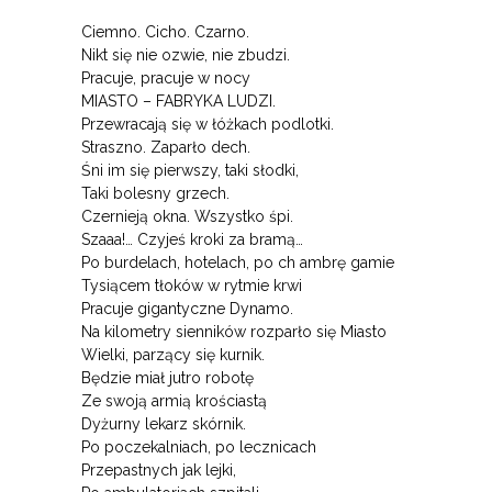
Ciemno. Cicho. Czarno.
Nikt się nie ozwie, nie zbudzi.
Pracuje, pracuje w nocy
MIASTO – FABRYKA LUDZI.
Przewracają się w łóżkach podlotki.
Straszno. Zaparło dech.
Śni im się pierwszy, taki słodki,
Taki bolesny grzech.
Czernieją okna. Wszystko śpi.
Szaaa!… Czyjeś kroki za bramą…
Po burdelach, hotelach, po ch ambrę gamie
Tysiącem tłoków w rytmie krwi
Pracuje gigantyczne Dynamo.
Na kilometry sienników rozparło się Miasto
Wielki, parzący się kurnik.
Będzie miał jutro robotę
Ze swoją armią krościastą
Dyżurny lekarz skórnik.
Po poczekalniach, po lecznicach
Przepastnych jak lejki,