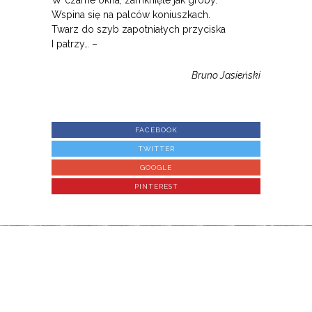
W czarne okna, zamknięte jak groby.
Wspina się na palców koniuszkach.
Twarz do szyb zapotniałych przyciska
I patrzy… –
Bruno Jasieński
FACEBOOK
TWITTER
GOOGLE
PINTEREST