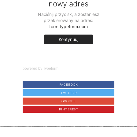
powered by
Typeform
FACEBOOK
TWITTER
GOOGLE
PINTEREST