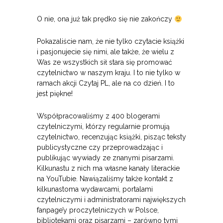
O nie, ona już tak prędko się nie zakończy
Pokazaliście nam, że nie tylko czytacie książki
i pasjonujecie się nimi, ale także, że wielu z
Was ze wszystkich sił stara się promować
czytelnictwo w naszym kraju. I to nie tylko w
ramach akcji Czytaj PL, ale na co dzień. I to
jest piękne!
Współpracowaliśmy z 400 blogerami
czytelniczymi, którzy regularnie promują
czytelnictwo, recenzując książki, pisząc teksty
publicystyczne czy przeprowadzając i
publikując wywiady ze znanymi pisarzami.
Kilkunastu z nich ma własne kanały literackie
na YouTubie. Nawiązaliśmy także kontakt z
kilkunastoma wydawcami, portalami
czytelniczymi i administratorami największych
fanpage’y proczytelniczych w Polsce,
bibliotekami oraz pisarzami – zarówno tymi