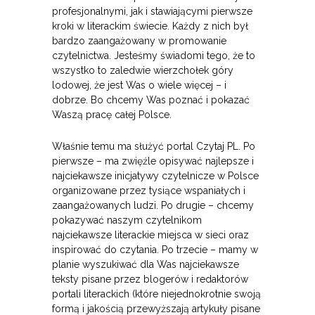
profesjonalnymi, jak i stawiającymi pierwsze
kroki w literackim świecie. Każdy z nich był
bardzo zaangażowany w promowanie
czytelnictwa. Jesteśmy świadomi tego, że to
wszystko to zaledwie wierzchołek góry
lodowej, że jest Was o wiele więcej – i
dobrze. Bo chcemy Was poznać i pokazać
Waszą pracę całej Polsce.
Właśnie temu ma służyć portal Czytaj PL. Po
pierwsze – ma zwięźle opisywać najlepsze i
najciekawsze inicjatywy czytelnicze w Polsce
organizowane przez tysiące wspaniałych i
zaangażowanych ludzi. Po drugie – chcemy
pokazywać naszym czytelnikom
najciekawsze literackie miejsca w sieci oraz
inspirować do czytania. Po trzecie – mamy w
planie wyszukiwać dla Was najciekawsze
teksty pisane przez blogerów i redaktorów
portali literackich (które niejednokrotnie swoją
formą i jakością przewyższają artykuły pisane