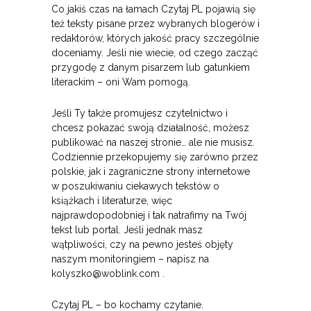
Co jakiś czas na łamach Czytaj PL pojawią się
też teksty pisane przez wybranych blogerów i
redaktorów, których jakość pracy szczególnie
doceniamy. Jeśli nie wiecie, od czego zacząć
przygodę z danym pisarzem lub gatunkiem
literackim – oni Wam pomogą.
Jeśli Ty także promujesz czytelnictwo i
chcesz pokazać swoją działalność, możesz
publikować na naszej stronie… ale nie musisz.
Codziennie przekopujemy się zarówno przez
polskie, jak i zagraniczne strony internetowe
w poszukiwaniu ciekawych tekstów o
książkach i literaturze, więc
najprawdopodobniej i tak natrafimy na Twój
tekst lub portal. Jeśli jednak masz
wątpliwości, czy na pewno jesteś objęty
naszym monitoringiem – napisz na
kolyszko@woblink.com
.
Czytaj PL – bo kochamy czytanie.