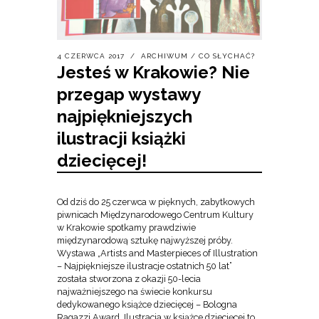
4 CZERWCA 2017
ARCHIWUM
/
CO SŁYCHAĆ?
Jesteś w Krakowie? Nie
przegap wystawy
najpiękniejszych
ilustracji książki
dziecięcej!
Od dziś do 25 czerwca w pięknych, zabytkowych
piwnicach Międzynarodowego Centrum Kultury
w Krakowie spotkamy prawdziwie
międzynarodową sztukę najwyższej próby.
Wystawa „Artists and Masterpieces of Illustration
– Najpiękniejsze ilustracje ostatnich 50 lat”
została stworzona z okazji 50-lecia
najważniejszego na świecie konkursu
dedykowanego książce dziecięcej – Bologna
Ragazzi Award. Ilustracja w książce dziecięcej to