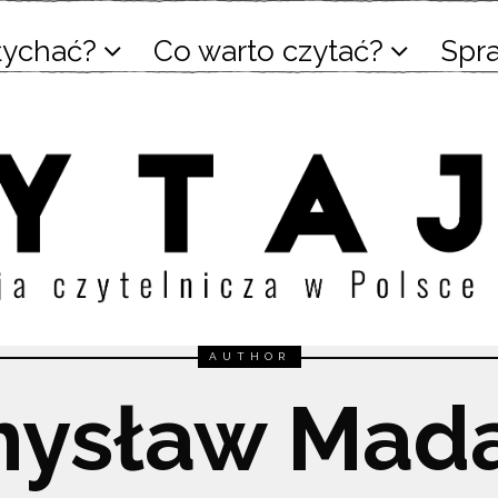
łychać?
Co warto czytać?
Spr
AUTHOR
ysław Mada