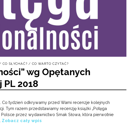
/
CO SŁYCHAĆ?
/
CO WARTO CZYTAĆ?
lności” wg Opętanych
j PL 2018
ami. Co tydzień odkrywamy przed Wami recenzje kolejnych
kcji. Tym razem przedstawiamy recenzję książki „Potęga
 w Polsce przez wydawnictwo Smak Słowa, która pierwotnie
.
Zobacz cały wpis