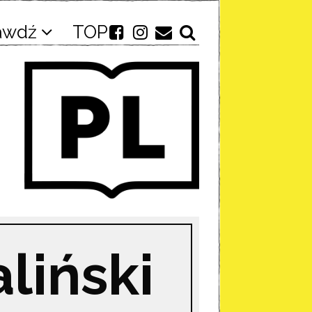
awdź
TOP
liński