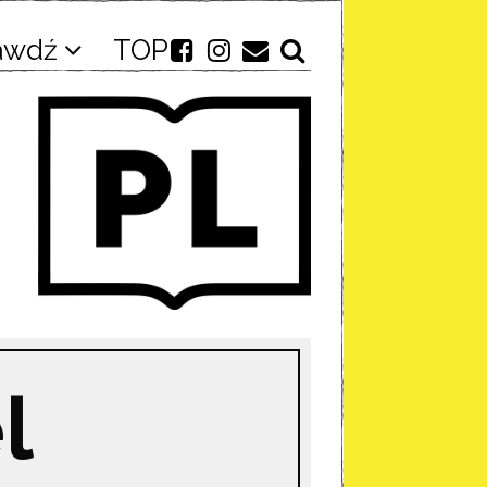
awdź
TOP
l