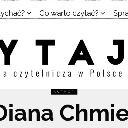
łychać?
Co warto czytać?
Spr
AUTHOR
Diana Chmie